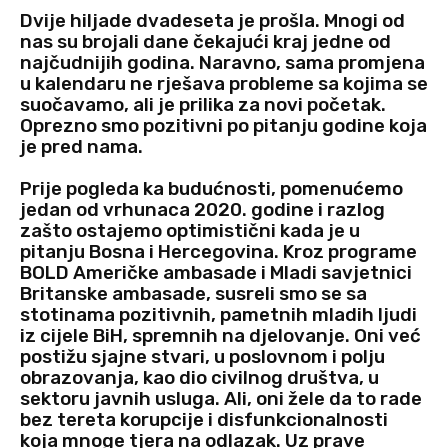
Dvije hiljade dvadeseta je prošla. Mnogi od
nas su brojali dane čekajući kraj jedne od
najčudnijih godina. Naravno, sama promjena
u kalendaru ne rješava probleme sa kojima se
suočavamo, ali je prilika za novi početak.
Oprezno smo pozitivni po pitanju godine koja
je pred nama.
Prije pogleda ka budućnosti, pomenućemo
jedan od vrhunaca 2020. godine i razlog
zašto ostajemo optimistični kada je u
pitanju Bosna i Hercegovina. Kroz programe
BOLD Američke ambasade i Mladi savjetnici
Britanske ambasade, susreli smo se sa
stotinama pozitivnih, pametnih mladih ljudi
iz cijele BiH, spremnih na djelovanje. Oni već
postižu sjajne stvari, u poslovnom i polju
obrazovanja, kao dio civilnog društva, u
sektoru javnih usluga. Ali, oni žele da to rade
bez tereta korupcije i disfunkcionalnosti
koja mnoge tjera na odlazak. Uz prave