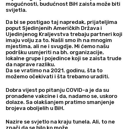
mogućnosti, budućnost BiH zaista može biti
svijetla.
Da bi se postigao taj napredak, prijateljima
poput Sjedinjenih Američkih Država i
Ujedinjenog Kraljevstva trebaju partneri koji
imaju volju za to. Našli smo ih na mnogim
mjestima, ali ne i svugdje. Mi ćemo našu
podršku usmjeriti na bh. organizacije,
lokalne grupe i pojedince koji se zaista trude
da naprave razliku.
Da se vratimo na 2021. godinu, šta to
možemo očekivati i šta trebamo uraditi.
Dobra vijest po pitanju COVID-a je da su
pronađene vakcine i da, nadamo se, uskoro
dolaze. Sa olakšanjem pratimo smanjenje
brojeva oboljelih u BiH.
Nazire se svjetlo na kraju tunela. Ali, to ne
znači da se bilo ko može