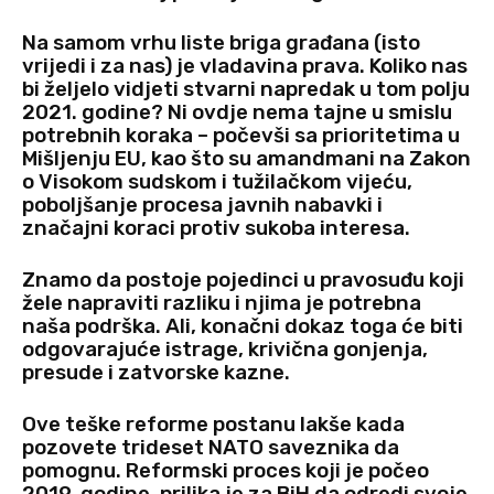
Na samom vrhu liste briga građana (isto
vrijedi i za nas) je vladavina prava. Koliko nas
bi željelo vidjeti stvarni napredak u tom polju
2021. godine? Ni ovdje nema tajne u smislu
potrebnih koraka – počevši sa prioritetima u
Mišljenju EU, kao što su amandmani na Zakon
o Visokom sudskom i tužilačkom vijeću,
poboljšanje procesa javnih nabavki i
značajni koraci protiv sukoba interesa.
Znamo da postoje pojedinci u pravosuđu koji
žele napraviti razliku i njima je potrebna
naša podrška. Ali, konačni dokaz toga će biti
odgovarajuće istrage, krivična gonjenja,
presude i zatvorske kazne.
Ove teške reforme postanu lakše kada
pozovete trideset NATO saveznika da
pomognu. Reformski proces koji je počeo
2019. godine, prilika je za BiH da odredi svoje