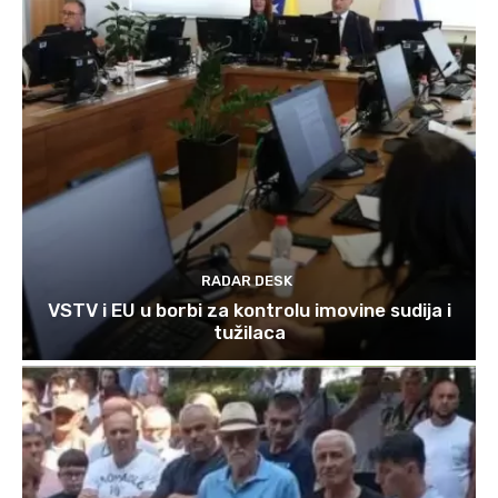
RADAR DESK
VSTV i EU u borbi za kontrolu imovine sudija i
tužilaca