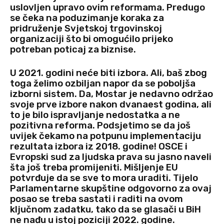
uslovljen upravo ovim reformama. Predugo
se čeka na poduzimanje koraka za
pridruženje Svjetskoj trgovinskoj
organizaciji što bi omogućilo prijeko
potreban poticaj za biznise.
U 2021. godini neće biti izbora. Ali, baš zbog
toga želimo ozbiljan napor da se poboljša
izborni sistem. Da, Mostar je nedavno održao
svoje prve izbore nakon dvanaest godina, ali
to je bilo ispravljanje nedostatka a ne
pozitivna reforma. Podsjetimo se da još
uvijek čekamo na potpunu implementaciju
rezultata izbora iz 2018. godine! OSCE i
Evropski sud za ljudska prava su jasno naveli
šta još treba promijeniti. Mišljenje EU
potvrđuje da se sve to mora uraditi. Tijelo
Parlamentarne skupštine odgovorno za ovaj
posao se treba sastati i raditi na ovom
ključnom zadatku, tako da se glasači u BiH
ne nađu u istoj poziciji 2022. godine.