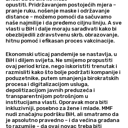
opustiti. Pridržavanjem postojećih mjera –
pranje ruku, nošenje maske i održavanje
distance – možemo pomoći da sačuvamo
naše najmilije i da pređemo ciljnu liniju. A sve
vlasti u BiH i dalje moraju sarađivati kako bi
obezbijedili zdravstvenu skrb, obrazovanje,
hitnu pomoć i efikasan proces vakcinacije.
Ekonomski uticaj pandemije se nastavlja, u
BiH i diljem svijeta. Ne smijemo propustiti
ovaj period krize, nego iskoristiti trenutak i
razmisliti kako što bolje podržati kompanije i
poduzetnike, putem smanjenja birokratskih
procesa i digitalizacijom usluga,
depolitizacijom javnih preduzeća i
transparentnijom potrošnjom u
institucijama vlasti. Oporavak mora biti
inkluzivniji, posebno za žene i mlade. MMF
nudi značajnu podršku BiH, ali smatramo da
je apsolutno pravedno – i da većina građana
to razumije – da ovaj novac treba biti