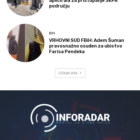
aplicirala za pristupanje SEPA
području
BIH
VRHOVNI SUD FBiH: Adem Šuman
pravosnažno osuđen za ubistvo
Farisa Pendeka
Učitati više