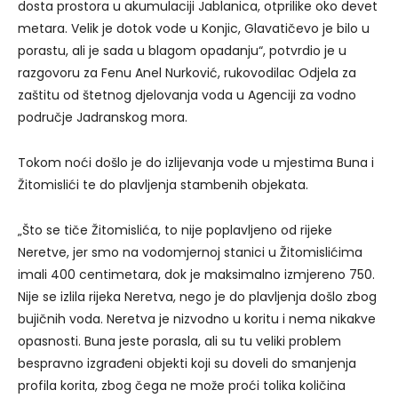
dosta prostora u akumulaciji Jablanica, otprilike oko devet
metara. Velik je dotok vode u Konjic, Glavatičevo je bilo u
porastu, ali je sada u blagom opadanju“, potvrdio je u
razgovoru za Fenu Anel Nurković, rukovodilac Odjela za
zaštitu od štetnog djelovanja voda u Agenciji za vodno
područje Jadranskog mora.
Tokom noći došlo je do izlijevanja vode u mjestima Buna i
Žitomislići te do plavljenja stambenih objekata.
„Što se tiče Žitomislića, to nije poplavljeno od rijeke
Neretve, jer smo na vodomjernoj stanici u Žitomislićima
imali 400 centimetara, dok je maksimalno izmjereno 750.
Nije se izlila rijeka Neretva, nego je do plavljenja došlo zbog
bujičnih voda. Neretva je nizvodno u koritu i nema nikakve
opasnosti. Buna jeste porasla, ali su tu veliki problem
bespravno izgrađeni objekti koji su doveli do smanjenja
profila korita, zbog čega ne može proći tolika količina