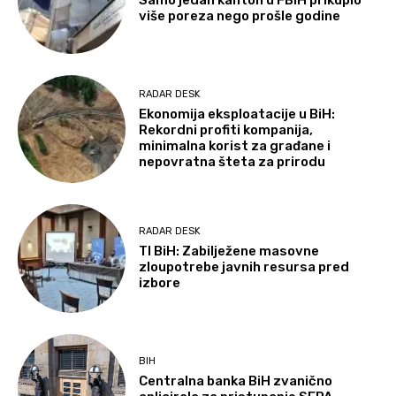
Samo jedan kanton u FBiH prikupio
više poreza nego prošle godine
RADAR DESK
Ekonomija eksploatacije u BiH:
Rekordni profiti kompanija,
minimalna korist za građane i
nepovratna šteta za prirodu
RADAR DESK
TI BiH: Zabilježene masovne
zloupotrebe javnih resursa pred
izbore
BIH
Centralna banka BiH zvanično