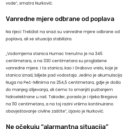
vode“, smatra Nurković.
Vanredne mjere odbrane od poplava
Na rijeci Trebižat na snazi su vanredne mjere odbrane od
poplava, ali se situacija stabilizira.
„Vodomjerna stanica Humac trenutno je na 345
centimetara, a na 330 centimetara su proglašene
vanredne mjere. I ta stanica, kao i Grabovo vrelo, koje je
stanica iznad, bilježe pad vodostaja. Jedino je akumulacija
Nuga na Peć-Mlinima na 254,5 centimetara, gdje je došlo
do manjeg izlijevanja, ali ćemo to smanjiti puštanjem
hidroelektrane u rad. Također, porasla je i rijeka Bregava
na 110 centimetara, a na toj razini vršimo kontinuirano
obavještavanje civilne zaštite“, izjavio je Nurković.
Ne očekuju “alarmantna situacija”