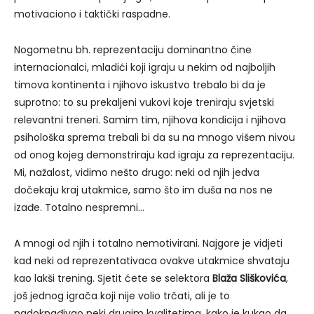
motivaciono i taktički raspadne.
Nogometnu bh. reprezentaciju dominantno čine
internacionalci, mladići koji igraju u nekim od najboljih
timova kontinenta i njihovo iskustvo trebalo bi da je
suprotno: to su prekaljeni vukovi koje treniraju svjetski
relevantni treneri. Samim tim, njihova kondicija i njihova
psihološka sprema trebali bi da su na mnogo višem nivou
od onog kojeg demonstriraju kad igraju za reprezentaciju.
Mi, nažalost, vidimo nešto drugo: neki od njih jedva
dočekaju kraj utakmice, samo što im duša na nos ne
izađe. Totalno nespremni…
A mnogi od njih i totalno nemotivirani. Najgore je vidjeti
kad neki od reprezentativaca ovakve utakmice shvataju
kao lakši trening. Sjetit ćete se selektora
Blaža Sliškovića
,
još jednog igrača koji nije volio trčati, ali je to
nadoknađivao neki drugim kvalitetima, kako je kukao da