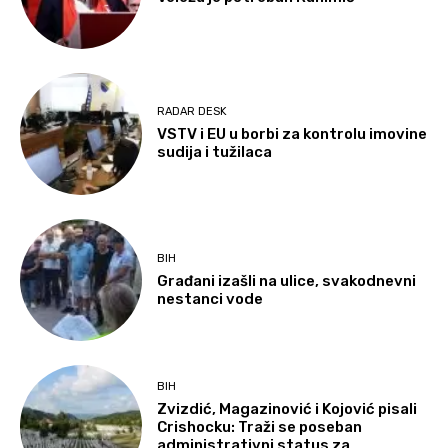
RADAR DESK
VSTV i EU u borbi za kontrolu imovine
sudija i tužilaca
BIH
Građani izašli na ulice, svakodnevni
nestanci vode
BIH
Zvizdić, Magazinović i Kojović pisali
Crishocku: Traži se poseban
administrativni status za