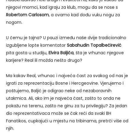
njegovi momci, kad igraju za klub, mogu da se nose s
Robertom Carlosom
, a ovamo kad dođu vuku nogu za
nogom.
U čemu je tajna? U pauzi između naše dvije tradicionalno
izgubljene lopte komentator
Sabahudin Topalbećirević
pita gosta u studiju,
Elvira Baljića
, šta je vrhunac njegove
karijere? Real ili možda nešto drugo?
Ma kakav Real, vrhunac i najveća čast za svakog od nas je
igrati za reprezentaciju Bosne i Hercgeovine. Vjerujemo i
poštujemo, Baljić je odigrao neke od nezaboravnih
utakmica. Ali, ako im je najveća čast, zašto to onda ne
pokažu na terenu, zašto ne ginu za tu privilegiju? Za jedan
dio reprezentativaca može se čak reći da svaki BH
Fanatikos, cupkajući u mjestu na tribinama, pretrči više od
njih.