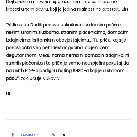
Dejtonskim mirovnim sporazumom i da se moramo
kratati u tom okviru, koji je jedina realnost na prostoru BiH.
“Vidimo da Dodik ponovo pokušava i da lansira priče o
nekim stranim službama, stranim plaćenicima, domaćim
izdajnicima, britanskim obavještajcima… Tu priču, koja je
ponavljačka već petnaestak godina, ocijenjujem
degutantnom. Među nama nema ni domaćih izdajnika, ni
stranih plaćenika i ta priča je samo neuspješni pokušaj da
na uštrb PDP-a podignu rejting SNSD-a koji je u stalnom
padu”
, zaključuje Vuković.
N1
Facebook
X