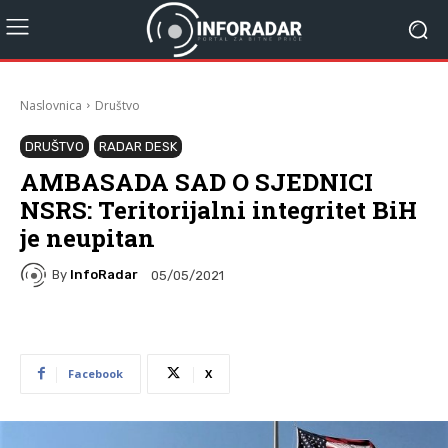
Naslovnica
Društvo
DRUŠTVO
RADAR DESK
AMBASADA SAD O SJEDNICI
NSRS: Teritorijalni integritet BiH
je neupitan
By
InfoRadar
05/05/2021
Facebook
X