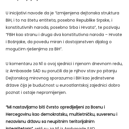
U inicijativi navode da je “izmijenjena dejtonska struktura
BiH, i to na štetu entiteta, posebno Republike Srpske, i
konstitutivnih naroda, posebno Srba i Hrvata”, te pozivaju
“FBiH kao stranu i druga dva konstitutivna naroda – Hrvate
i Bošnjake, da povedu miran i dostojanstven dijalog o
mogućim rješenjima za BiH”.
U komentaru za N1 o ovoj sjednici i njenom dnevnom redu,
iz Ambasade SAD su poručili da je njihov stav po pitanju
Dejtonskog mirovnog sporazuma i BiH kao jedinstvene
države čija je budućnost u euroatlantskoj zajednici dobro
poznat i ostaje nepromijenjen.
“Mi nastavljamo biti čvrsto opredijeljeni za Bosnu i
Hercegovinu kao demokratsku, multietničku, suverenu i
nezavisnu državu sa neupitnim teritorijalnim
integritetom”
, rekli su za N1 iz Ambasade SAD.