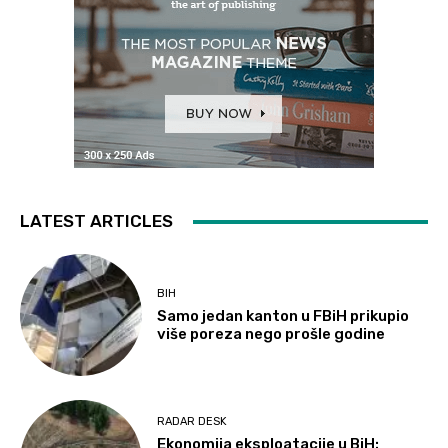
LATEST ARTICLES
BIH
Samo jedan kanton u FBiH prikupio
više poreza nego prošle godine
RADAR DESK
Ekonomija eksploatacije u BiH: