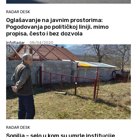
RADAR DESK
Oglašavanje na javnim prostorima:
Pogodovanja po političkoj liniji, mimo
propisa, često i bez dozvola
InfoRadar
-
08/04/2020
RADAR DESK
Sopilja – selo u kom su umrle institucije