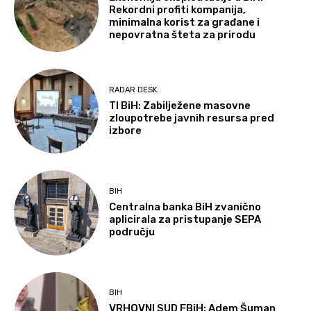
Rekordni profiti kompanija,
minimalna korist za građane i
nepovratna šteta za prirodu
RADAR DESK
TI BiH: Zabilježene masovne
zloupotrebe javnih resursa pred
izbore
BIH
Centralna banka BiH zvanično
aplicirala za pristupanje SEPA
području
BIH
VRHOVNI SUD FBiH: Adem Šuman