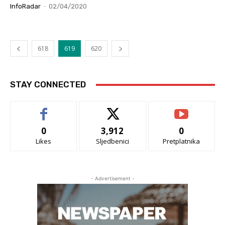
InfoRadar
-
02/04/2020
618
619
620
STAY CONNECTED
0
3,912
0
Likes
Sljedbenici
Pretplatnika
- Advertisement -