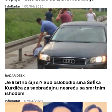
InfoRadar
-
08/04/2020
RADAR DESK
Je li bitno čiji si? Sud oslobodio sina Šefika
Kurdića za saobraćajnu nesreću sa smrtnim
ishodom
InfoRadar
-
07/04/2020