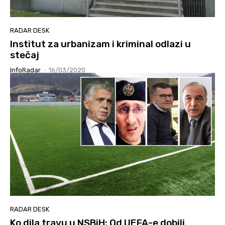
RADAR DESK
Institut za urbanizam i kriminal odlazi u
stečaj
InfoRadar
-
16/03/2020
RADAR DESK
Ko dila travu u NSBiH: Od UEFA-e dobili