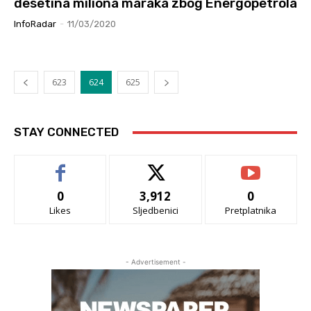
desetina miliona maraka zbog Energopetrola
InfoRadar
-
11/03/2020
623
624
625
STAY CONNECTED
0
3,912
0
Likes
Sljedbenici
Pretplatnika
- Advertisement -