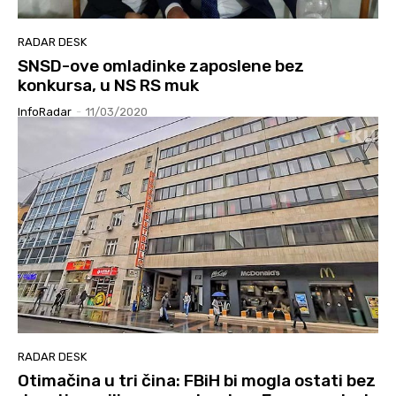
RADAR DESK
SNSD-ove omladinke zaposlene bez
konkursa, u NS RS muk
InfoRadar
-
11/03/2020
RADAR DESK
Otimačina u tri čina: FBiH bi mogla ostati bez