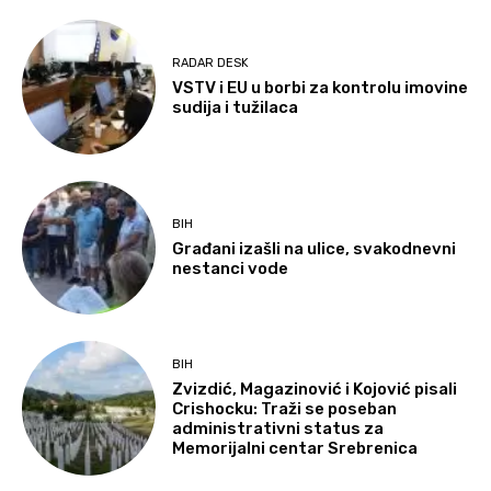
RADAR DESK
VSTV i EU u borbi za kontrolu imovine
sudija i tužilaca
BIH
Građani izašli na ulice, svakodnevni
nestanci vode
BIH
Zvizdić, Magazinović i Kojović pisali
Crishocku: Traži se poseban
administrativni status za
Memorijalni centar Srebrenica