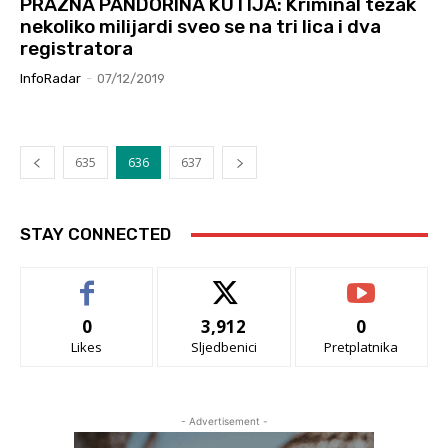
PRAZNA PANDORINA KUTIJA: Kriminal težak
nekoliko milijardi sveo se na tri lica i dva
registratora
InfoRadar
-
07/12/2019
635
636
637
STAY CONNECTED
0
3,912
0
Likes
Sljedbenici
Pretplatnika
- Advertisement -