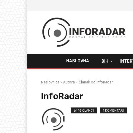
NASLOVNA
BIH
INTER
Naslovnica
Autora
Članak od InfoRadar
InfoRadar
6416 ČLANCI
1 KOMENTARI