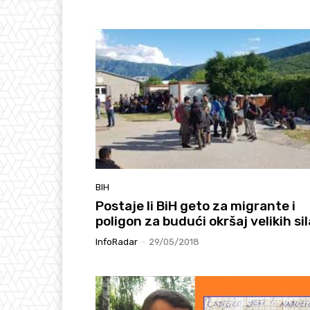
BIH
Postaje li BiH geto za migrante i
poligon za budući okršaj velikih si
InfoRadar
-
29/05/2018