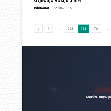
utjecaju Rusije u BiH
InfoRadar
-
28/05/2018
...
...
1
762
763
764
Sadržaji objavlj