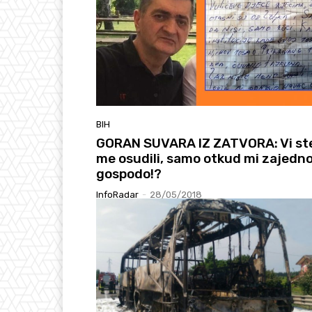
BIH
GORAN SUVARA IZ ZATVORA: Vi st
me osudili, samo otkud mi zajedno
gospodo!?
InfoRadar
-
28/05/2018