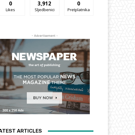
0
3,912
0
Likes
Sljedbenici
Pretplatnika
- Advertisement -
ATEST ARTICLES