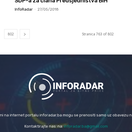
SDP-a za člana Predsjedništva BiH
InfoRadar
-
27/05/2018
802
Stranica 763 of 802
eni na internet portalu inforadar.ba mogu se prenositi samo uz obavezu 
Kontaktirajte nas: na:
inforadar.ba@gmail.com