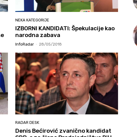
NEKA KATEGORIJE
IZBORNI KANDIDATI: Špekulacije kao
ne
narodna zabava
InfoRadar
-
28/05/2018
RADAR DESK
Denis Bećirović zvanično kandidat