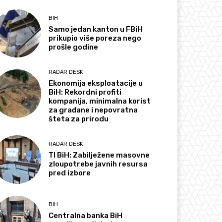
BIH
Samo jedan kanton u FBiH
prikupio više poreza nego
prošle godine
RADAR DESK
Ekonomija eksploatacije u
BiH: Rekordni profiti
kompanija, minimalna korist
za građane i nepovratna
šteta za prirodu
RADAR DESK
TI BiH: Zabilježene masovne
zloupotrebe javnih resursa
pred izbore
BIH
Centralna banka BiH