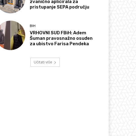
zvanično aplicirala za
pristupanje SEPA području
BIH
VRHOVNI SUD FBiH: Adem
Šuman pravosnažno osuđen
za ubistvo Farisa Pendeka
Učitati više