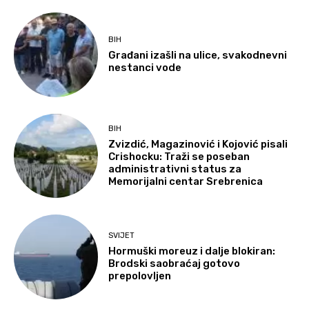
BIH
Građani izašli na ulice, svakodnevni
nestanci vode
BIH
Zvizdić, Magazinović i Kojović pisali
Crishocku: Traži se poseban
administrativni status za
Memorijalni centar Srebrenica
SVIJET
Hormuški moreuz i dalje blokiran:
Brodski saobraćaj gotovo
prepolovljen