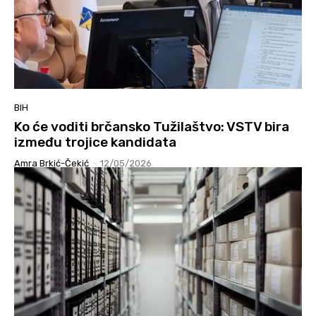
BIH
Ko će voditi brčansko Tužilaštvo: VSTV bira
između trojice kandidata
Amra Brkić-Čekić
-
12/05/2026