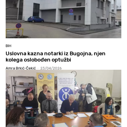
BIH
Uslovna kazna notarki iz Bugojna, njen
kolega oslobođen optužbi
Amra Brkić-Čekić
-
23/04/2026