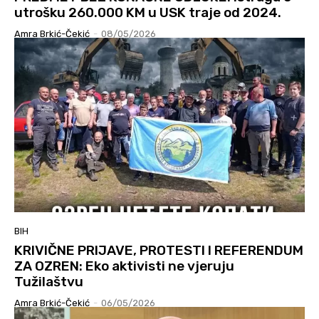
utrošku 260.000 KM u USK traje od 2024.
Amra Brkić-Čekić
-
08/05/2026
BIH
KRIVIČNE PRIJAVE, PROTESTI I REFERENDUM
ZA OZREN: Eko aktivisti ne vjeruju
Tužilaštvu
Amra Brkić-Čekić
-
06/05/2026