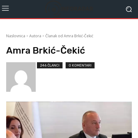
Naslovnica
Autora
Članak od Amra Brkić-Čekić
Amra Brkić-Čekić
246 ČLANCI
0 KOMENTARI