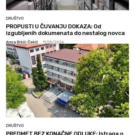
DRUŠTVO
PROPUSTI U ČUVANJU DOKAZA: Od
izgubljenih dokumenata do nestalog novca
Amra Brkić-Čekić
-
11/05/2026
DRUŠTVO
PREDMET BEZ KONAČNE ODLUKE: Istraga o