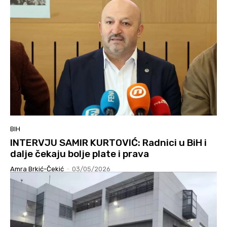
BIH
INTERVJU SAMIR KURTOVIĆ: Radnici u BiH i
dalje čekaju bolje plate i prava
Amra Brkić-Čekić
-
03/05/2026