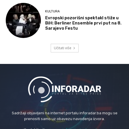
KULTURA
Evropski pozorišni spektakl stiže u
BiH: Berliner Ensemble prvi put na 8.
Sarajevo Festu
Učitati više
Sadržaji objavljeni na internet portalu inforadar.ba mogu se
prenositi samo uz obavezu navođenja izvora.