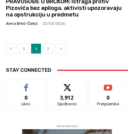
PRAVOSUĐE U BRČKOM: Istraga protiv
Pizovića bez epiloga, aktivisti upozoravaju
na opstrukciju u predmetu
Amra Brkić-Čekić
-
20/04/2026
3
4
5
STAY CONNECTED
0
3,912
0
Likes
Sljedbenici
Pretplatnika
- Advertisement -