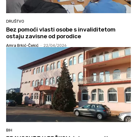
DRUŠTVO
Bez pomoći vlasti osobe s invaliditetom
ostaju zavisne od porodice
Amra Brkić-Čekić
-
22/04/2026
BIH