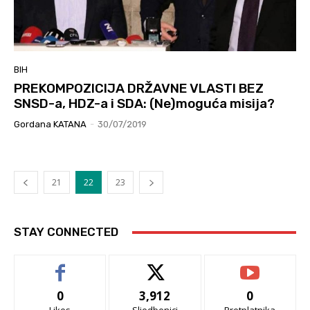
BIH
PREKOMPOZICIJA DRŽAVNE VLASTI BEZ
SNSD-a, HDZ-a i SDA: (Ne)moguća misija?
Gordana KATANA
-
30/07/2019
21
22
23
STAY CONNECTED
0
3,912
0