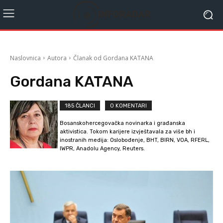
Naslovnica
Autora
Članak od Gordana KATANA
Gordana KATANA
185 ČLANCI
0 KOMENTARI
Bosanskohercegovačka novinarka i građanska
aktivistica. Tokom karijere izvještavala za više bh i
inostranih medija: Oslobođenje, BHT, BIRN, VOA, RFERL,
IWPR, Anadolu Agency, Reuters.