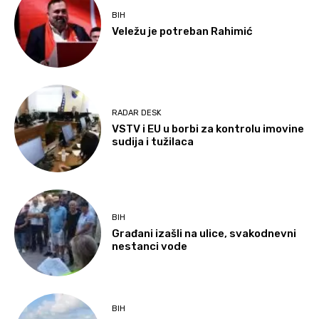
BIH
Veležu je potreban Rahimić
RADAR DESK
VSTV i EU u borbi za kontrolu imovine
sudija i tužilaca
BIH
Građani izašli na ulice, svakodnevni
nestanci vode
BIH