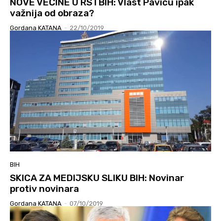
NOVE VEĆINE U RS I BIH: Vlast Paviću ipak
važnija od obraza?
Gordana KATANA
-
22/10/2019
BIH
SKICA ZA MEDIJSKU SLIKU BIH: Novinar
protiv novinara
Gordana KATANA
-
07/10/2019