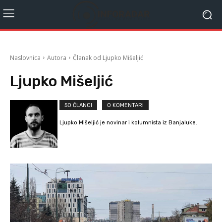
Naslovnica
Autora
Članak od Ljupko Mišeljić
Ljupko Mišeljić
50 ČLANCI
0 KOMENTARI
Ljupko Mišeljić je novinar i kolumnista iz Banjaluke.