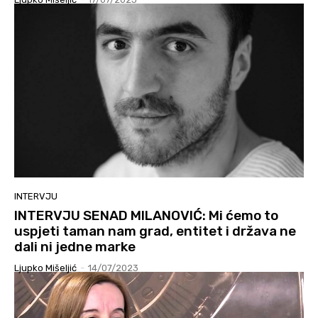
INTERVJU
INTERVJU SENAD MILANOVIĆ: Mi ćemo to
uspjeti taman nam grad, entitet i država ne
dali ni jedne marke
Ljupko Mišeljić
-
14/07/2023