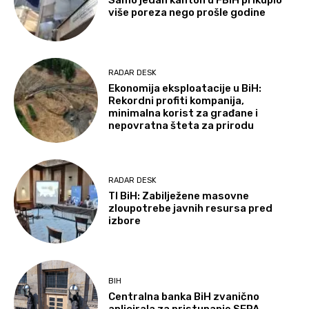
više poreza nego prošle godine
RADAR DESK
Ekonomija eksploatacije u BiH:
Rekordni profiti kompanija,
minimalna korist za građane i
nepovratna šteta za prirodu
RADAR DESK
TI BiH: Zabilježene masovne
zloupotrebe javnih resursa pred
izbore
BIH
Centralna banka BiH zvanično
aplicirala za pristupanje SEPA