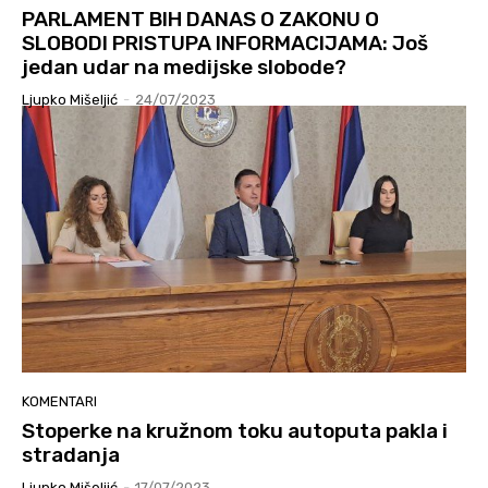
PARLAMENT BIH DANAS O ZAKONU O
SLOBODI PRISTUPA INFORMACIJAMA: Još
jedan udar na medijske slobode?
Ljupko Mišeljić
-
24/07/2023
KOMENTARI
Stoperke na kružnom toku autoputa pakla i
stradanja
Ljupko Mišeljić
-
17/07/2023