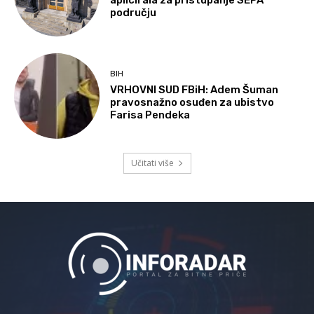
području
BIH
VRHOVNI SUD FBiH: Adem Šuman
pravosnažno osuđen za ubistvo
Farisa Pendeka
Učitati više