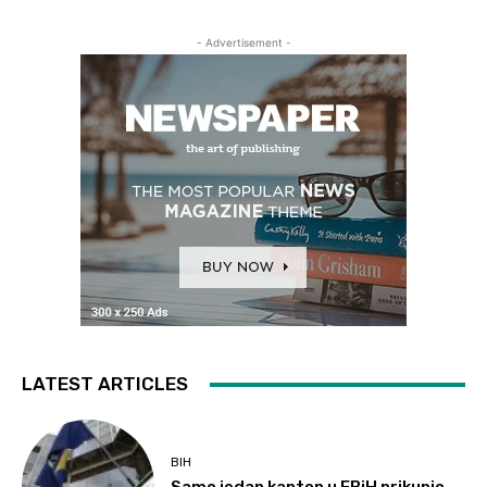
- Advertisement -
LATEST ARTICLES
BIH
Samo jedan kanton u FBiH prikupio