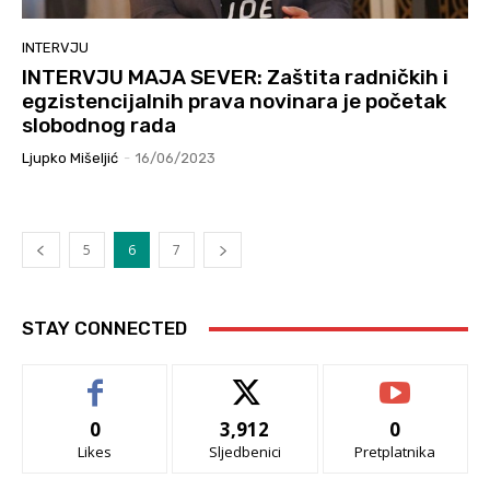
INTERVJU
INTERVJU MAJA SEVER: Zaštita radničkih i
egzistencijalnih prava novinara je početak
slobodnog rada
Ljupko Mišeljić
-
16/06/2023
5
6
7
STAY CONNECTED
0
3,912
0
Likes
Sljedbenici
Pretplatnika