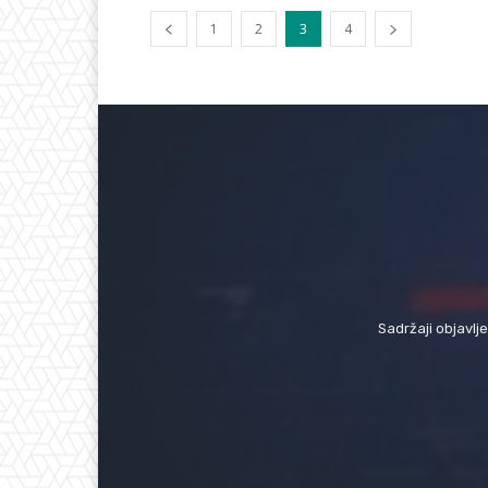
1
2
3
4
Sadržaji objavlj