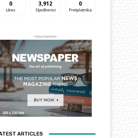
0
3,912
0
Likes
Sljedbenici
Pretplatnika
- Advertisement -
ATEST ARTICLES