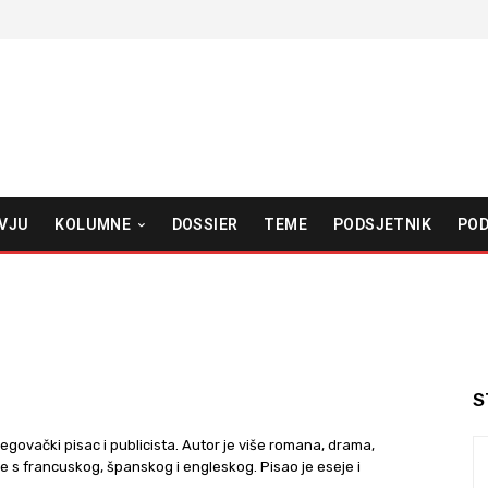
VJU
KOLUMNE
DOSSIER
TEME
PODSJETNIK
POD
S
ovački pisac i publicista. Autor je više romana, drama,
c je s francuskog, španskog i engleskog. Pisao je eseje i