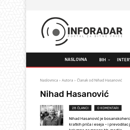
NASLOVNA
BIH
INTER
Naslovnica
Autora
Članak od Nihad Hasanović
Nihad Hasanović
28 ČLANCI
0 KOMENTARI
Nihad Hasanović je bosanskoherceg
kratkih priča i eseja – i prevodila