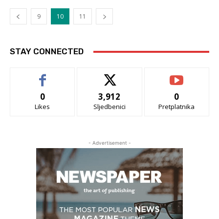
9
10
11
STAY CONNECTED
0
3,912
0
Likes
Sljedbenici
Pretplatnika
- Advertisement -