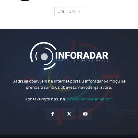
Učitati više
Sadržaji objavljeni na internet portalu inforadar.ba mogu se
prenositi samo uz obavezu navođenja izvora.
Kontaktirajte nas: na:
inforadar.ba@gmail.com