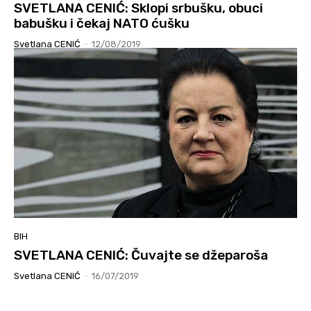
SVETLANA CENIĆ: Sklopi srbušku, obuci
babušku i čekaj NATO ćušku
Svetlana CENIĆ
-
12/08/2019
BIH
SVETLANA CENIĆ: Čuvajte se džeparoša
Svetlana CENIĆ
-
16/07/2019