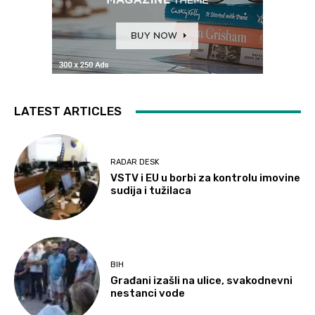
LATEST ARTICLES
RADAR DESK
VSTV i EU u borbi za kontrolu imovine
sudija i tužilaca
BIH
Građani izašli na ulice, svakodnevni
nestanci vode