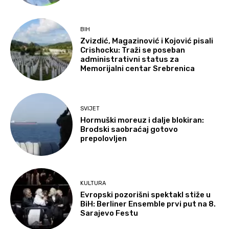
BIH
Zvizdić, Magazinović i Kojović pisali
Crishocku: Traži se poseban
administrativni status za
Memorijalni centar Srebrenica
SVIJET
Hormuški moreuz i dalje blokiran:
Brodski saobraćaj gotovo
prepolovljen
KULTURA
Evropski pozorišni spektakl stiže u
BiH: Berliner Ensemble prvi put na 8.
Sarajevo Festu