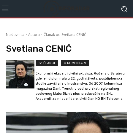
Naslovnica
Autora
Članak od Svetlana CENIĆ
Svetlana CENIĆ
81 ČLANCI
0 KOMENTARI
Ekonomski ekspert i civilni aktivista. Rođena u Sarajevu,
gde je i diplomirala u 22. godini života, postdiplomske
studije završila je u inostranstvu. Od 2007. kolumnista
magazina Dani. Trenutno vodi projekat regionalnog
poslovnog kluba Biznis plus, predavač je na SHL
Akademiji za mlade lidere, bivši član NO BH Telecoma.