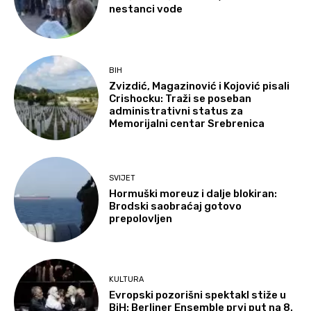
nestanci vode
BIH
Zvizdić, Magazinović i Kojović pisali
Crishocku: Traži se poseban
administrativni status za
Memorijalni centar Srebrenica
SVIJET
Hormuški moreuz i dalje blokiran:
Brodski saobraćaj gotovo
prepolovljen
KULTURA
Evropski pozorišni spektakl stiže u
BiH: Berliner Ensemble prvi put na 8.