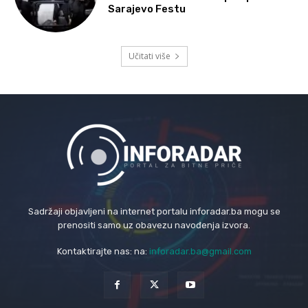
Sarajevo Festu
Učitati više
Sadržaji objavljeni na internet portalu inforadar.ba mogu se
prenositi samo uz obavezu navođenja izvora.
Kontaktirajte nas: na:
inforadar.ba@gmail.com