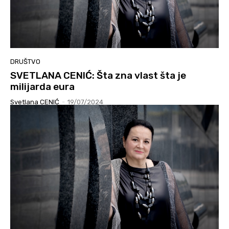
DRUŠTVO
SVETLANA CENIĆ: Šta zna vlast šta je
milijarda eura
Svetlana CENIĆ
-
19/07/2024