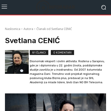
Naslovnica
Autora
Članak od Svetlana CENIĆ
Svetlana CENIĆ
81 ČLANCI
0 KOMENTARI
Ekonomski ekspert i civilni aktivista. Rođena u Sarajevu,
gde je i diplomirala u 22. godini života, postdiplomske
studije završila je u inostranstvu. Od 2007. kolumnista
magazina Dani. Trenutno vodi projekat regionalnog
poslovnog kluba Biznis plus, predavač je na SHL
Akademiji za mlade lidere, bivši član NO BH Telecoma.