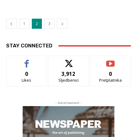
1
2
3
STAY CONNECTED
0
3,912
0
Likes
Sljedbenici
Pretplatnika
- Advertisement -