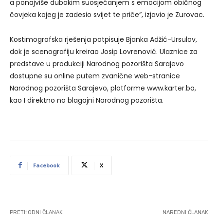
a ponajviše dubokim suosjećanjem s emocijom običnog
čovjeka kojeg je zadesio svijet te priče“, izjavio je Zurovac.
Kostimografska rješenja potpisuje Bjanka Adžić-Ursulov,
dok je scenografiju kreirao Josip Lovrenović. Ulaznice za
predstave u produkciji Narodnog pozorišta Sarajevo
dostupne su online putem zvanične web-stranice
Narodnog pozorišta Sarajevo, platforme www.karter.ba,
kao I direktno na blagajni Narodnog pozorišta.
Facebook
X
PRETHODNI ČLANAK
NAREDNI ČLANAK