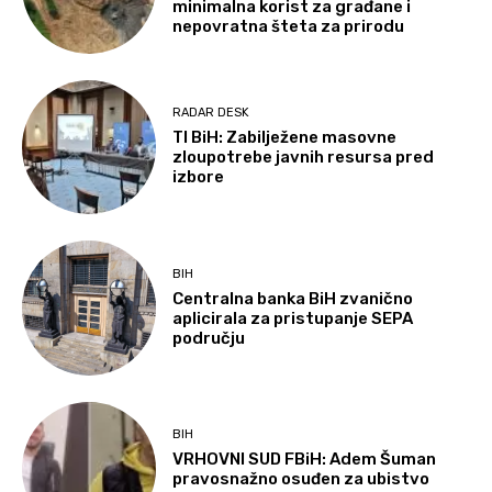
minimalna korist za građane i
nepovratna šteta za prirodu
RADAR DESK
TI BiH: Zabilježene masovne
zloupotrebe javnih resursa pred
izbore
BIH
Centralna banka BiH zvanično
aplicirala za pristupanje SEPA
području
BIH
VRHOVNI SUD FBiH: Adem Šuman
pravosnažno osuđen za ubistvo