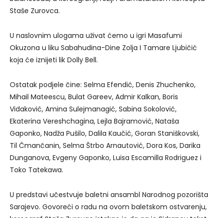
Staše Zurovca.
U naslovnim ulogama uživat ćemo u igri Masafumi
Okuzona u liku Sabahudina-Dine Zolja I Tamare Ljubičić
koja će iznijeti lik Dolly Bell.
Ostatak podjele čine: Selma Efendić, Denis Zhuchenko,
Mihail Mateescu, Bulat Gareev, Admir Kalkan, Boris
Vidaković, Amina Sulejmanagić, Sabina Sokolović,
Ekaterina Vereshchagina, Lejla Bajramović, Nataša
Gaponko, Nadža Pušilo, Dalila Kaučić, Goran Staniškovski,
Til Čmančanin, Selma Štrbo Arnautović, Dora Kos, Darika
Dunganova, Evgeny Gaponko, Luisa Escamilla Rodriguez i
Toko Tatekawa.
U predstavi učestvuje baletni ansambl Narodnog pozorišta
Sarajevo. Govoreći o radu na ovom baletskom ostvarenju,