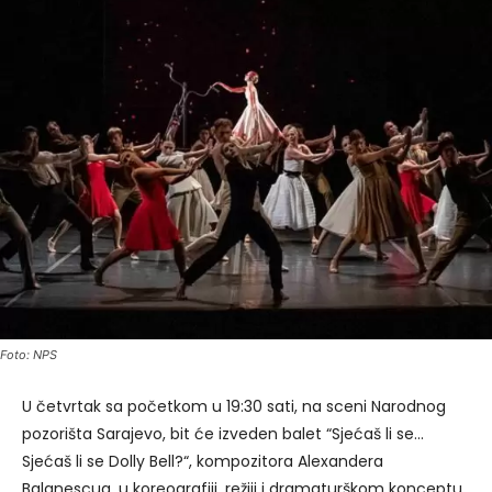
Foto: NPS
U četvrtak sa početkom u 19:30 sati, na sceni Narodnog
pozorišta Sarajevo, bit će izveden balet “Sjećaš li se…
Sjećaš li se Dolly Bell?“, kompozitora Alexandera
Balanescua, u koreografiji, režiji i dramaturškom konceptu