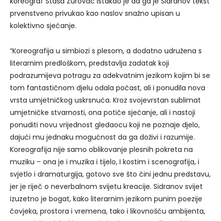
koreograf Staša Zurovac istakao je da ga je Sidranov tekst
prvenstveno privukao kao naslov snažno upisan u
kolektivno sjećanje.
“Koreografija u simbiozi s plesom, a dodatno udružena s
literarnim predloškom, predstavlja zadatak koji
podrazumijeva potragu za adekvatnim jezikom kojim bi se
tom fantastičnom djelu odala počast, ali i ponudila nova
vrsta umjetničkog uskrsnuća. Kroz svojevrstan sublimat
umjetničke stvarnosti, ona potiče sjećanje, ali i nastoji
ponuditi novu vrijednost gledaocu koji ne poznaje djelo,
dajući mu jednaku mogućnost da ga doživi i razumije.
Koreografija nije samo oblikovanje plesnih pokreta na
muziku – ona je i muzika i tijelo, I kostim i scenografija, i
svjetlo i dramaturgija, gotovo sve što čini jednu predstavu,
jer je riječ o neverbalnom svijetu kreacije. Sidranov svijet
izuzetno je bogat, kako literarnim jezikom punim poezije
čovjeka, prostora i vremena, tako i likovnošću ambijenta,