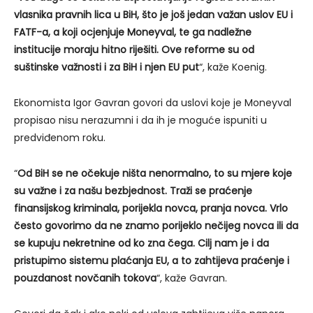
vlasnika pravnih lica u BiH, što je još jedan važan uslov EU i
FATF-a, a koji ocjenjuje Moneyval, te ga nadležne
institucije moraju hitno riješiti. Ove reforme su od
suštinske važnosti i za BiH i njen EU put
“, kaže Koenig.
Ekonomista Igor Gavran govori da uslovi koje je Moneyval
propisao nisu nerazumni i da ih je moguće ispuniti u
predviđenom roku.
“
Od BiH se ne očekuje ništa nenormalno, to su mjere koje
su važne i za našu bezbjednost. Traži se praćenje
finansijskog kriminala, porijekla novca, pranja novca. Vrlo
često govorimo da ne znamo porijeklo nečijeg novca ili da
se kupuju nekretnine od ko zna čega. Cilj nam je i da
pristupimo sistemu plaćanja EU, a to zahtijeva praćenje i
pouzdanost novčanih tokova
“, kaže Gavran.