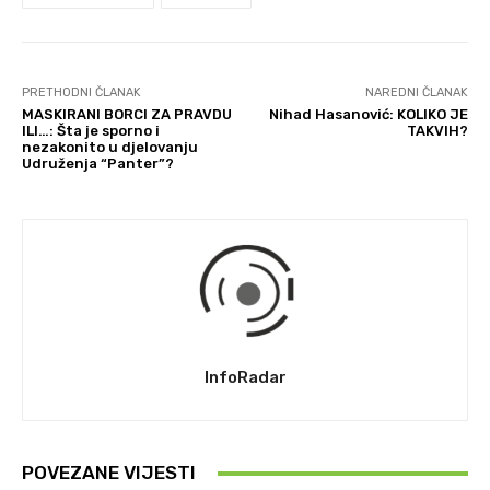
PRETHODNI ČLANAK
NAREDNI ČLANAK
MASKIRANI BORCI ZA PRAVDU
Nihad Hasanović: KOLIKO JE
ILI…: Šta je sporno i
TAKVIH?
nezakonito u djelovanju
Udruženja “Panter”?
InfoRadar
POVEZANE VIJESTI