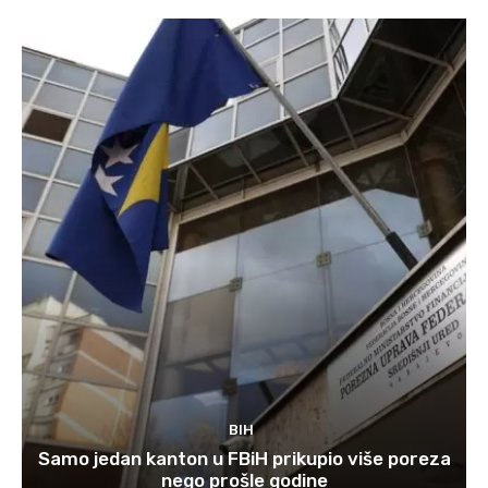
BIH
Samo jedan kanton u FBiH prikupio više poreza
nego prošle godine