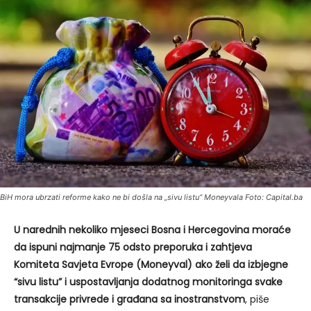
BiH mora ubrzati reforme kako ne bi došla na „sivu listu“ Moneyvala Foto: Capital.ba
U narednih nekoliko mjeseci Bosna i Hercegovina moraće
da ispuni najmanje 75 odsto preporuka i zahtjeva
Komiteta Savjeta Evrope (Moneyval) ako želi da izbjegne
“sivu listu” i uspostavljanja dodatnog monitoringa svake
transakcije privrede i građana sa inostranstvom
, piše