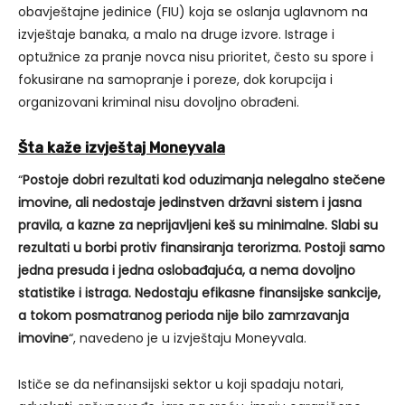
obavještajne jedinice (FIU) koja se oslanja uglavnom na
izvještaje banaka, a malo na druge izvore. Istrage i
optužnice za pranje novca nisu prioritet, često su spore i
fokusirane na samopranje i poreze, dok korupcija i
organizovani kriminal nisu dovoljno obrađeni.
Šta kaže izvještaj Moneyvala
“
Postoje dobri rezultati kod oduzimanja nelegalno stečene
imovine, ali nedostaje jedinstven državni sistem i jasna
pravila, a kazne za neprijavljeni keš su minimalne. Slabi su
rezultati u borbi protiv finansiranja terorizma. Postoji samo
jedna presuda i jedna oslobađajuća, a nema dovoljno
statistike i istraga. Nedostaju efikasne finansijske sankcije,
a tokom posmatranog perioda nije bilo zamrzavanja
imovine
“, navedeno je u izvještaju Moneyvala.
Ističe se da nefinansijski sektor u koji spadaju notari,