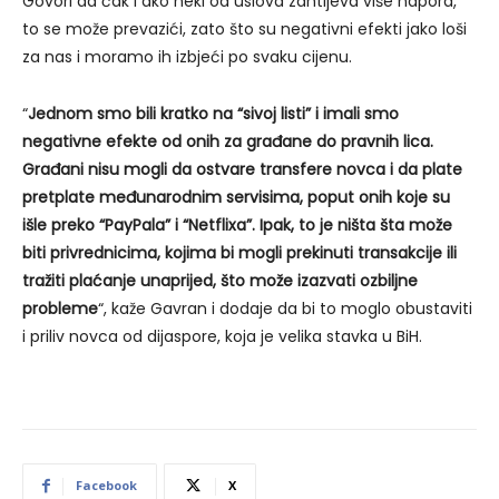
Govori da čak i ako neki od uslova zahtijeva više napora,
to se može prevazići, zato što su negativni efekti jako loši
za nas i moramo ih izbjeći po svaku cijenu.
“
Jednom smo bili kratko na “sivoj listi” i imali smo
negativne efekte od onih za građane do pravnih lica.
Građani nisu mogli da ostvare transfere novca i da plate
pretplate međunarodnim servisima, poput onih koje su
išle preko “PayPala” i “Netflixa”. Ipak, to je ništa šta može
biti privrednicima, kojima bi mogli prekinuti transakcije ili
tražiti plaćanje unaprijed, što može izazvati ozbiljne
probleme
“, kaže Gavran i dodaje da bi to moglo obustaviti
i priliv novca od dijaspore, koja je velika stavka u BiH.
Facebook
X