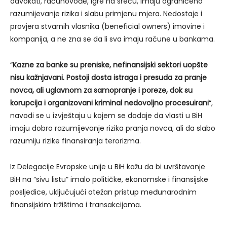
advokati, računovođe, igre na sreću, imaju ograničeno
razumijevanje rizika i slabu primjenu mjera. Nedostaje i
provjera stvarnih vlasnika (beneficial owners) imovine i
kompanija, a ne zna se da li sva imaju račune u bankama.
“
Kazne za banke su preniske, nefinansijski sektori uopšte
nisu kažnjavani. Postoji dosta istraga i presuda za pranje
novca, ali uglavnom za samopranje i poreze, dok su
korupcija i organizovani kriminal nedovoljno procesuirani
“,
navodi se u izvještaju u kojem se dodaje da vlasti u BiH
imaju dobro razumijevanje rizika pranja novca, ali da slabo
razumiju rizike finansiranja terorizma.
Iz Delegacije Evropske unije u BiH kažu da bi uvrštavanje
BiH na “sivu listu” imalo političke, ekonomske i finansijske
posljedice, uključujući otežan pristup međunarodnim
finansijskim tržištima i transakcijama.