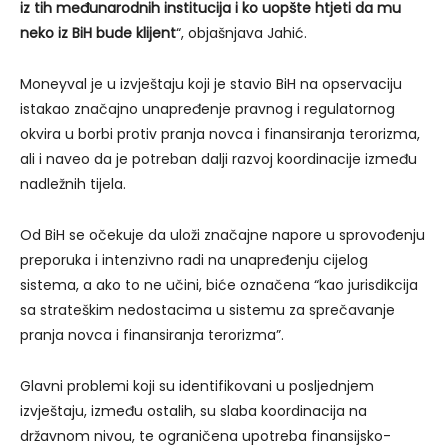
iz tih međunarodnih institucija i ko uopšte htjeti da mu
neko iz BiH bude klijent
“, objašnjava Jahić.
Moneyval je u izvještaju koji je stavio BiH na opservaciju
istakao značajno unapređenje pravnog i regulatornog
okvira u borbi protiv pranja novca i finansiranja terorizma,
ali i naveo da je potreban dalji razvoj koordinacije između
nadležnih tijela.
Od BiH se očekuje da uloži značajne napore u sprovođenju
preporuka i intenzivno radi na unapređenju cijelog
sistema, a ako to ne učini, biće označena “kao jurisdikcija
sa strateškim nedostacima u sistemu za sprečavanje
pranja novca i finansiranja terorizma”.
Glavni problemi koji su identifikovani u posljednjem
izvještaju, između ostalih, su slaba koordinacija na
državnom nivou, te ograničena upotreba finansijsko-