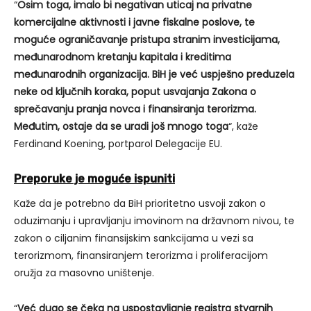
“
Osim toga, imalo bi negativan uticaj na privatne
komercijalne aktivnosti i javne fiskalne poslove, te
moguće ograničavanje pristupa stranim investicijama,
međunarodnom kretanju kapitala i kreditima
međunarodnih organizacija. BiH je već uspješno preduzela
neke od ključnih koraka, poput usvajanja Zakona o
sprečavanju pranja novca i finansiranja terorizma.
Međutim, ostaje da se uradi još mnogo toga
“, kaže
Ferdinand Koening, portparol Delegacije EU.
Preporuke je moguće ispuniti
Kaže da je potrebno da BiH prioritetno usvoji zakon o
oduzimanju i upravljanju imovinom na državnom nivou, te
zakon o ciljanim finansijskim sankcijama u vezi sa
terorizmom, finansiranjem terorizma i proliferacijom
oružja za masovno uništenje.
“
Već dugo se čeka na uspostavljanje registra stvarnih