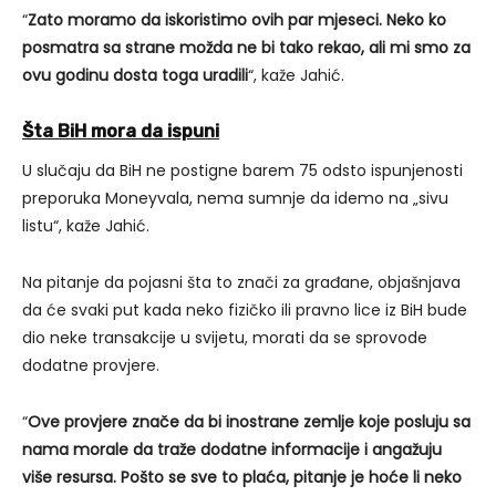
“
Zato moramo da iskoristimo ovih par mjeseci. Neko ko
posmatra sa strane možda ne bi tako rekao, ali mi smo za
ovu godinu dosta toga uradili
“, kaže Jahić.
Šta BiH mora da ispuni
U slučaju da BiH ne postigne barem 75 odsto ispunjenosti
preporuka Moneyvala, nema sumnje da idemo na „sivu
listu“, kaže Jahić.
Na pitanje da pojasni šta to znači za građane, objašnjava
da će svaki put kada neko fizičko ili pravno lice iz BiH bude
dio neke transakcije u svijetu, morati da se sprovode
dodatne provjere.
“
Ove provjere znače da bi inostrane zemlje koje posluju sa
nama morale da traže dodatne informacije i angažuju
više resursa. Pošto se sve to plaća, pitanje je hoće li neko