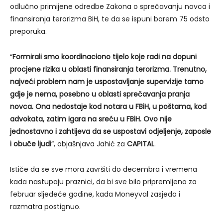
odlučno primijene odredbe Zakona o sprečavanju novca i
finansiranja terorizma BiH, te da se ispuni barem 75 odsto
preporuka.
“
Formirali smo koordinaciono tijelo koje radi na dopuni
procjene rizika u oblasti finansiranja terorizma. Trenutno,
najveći problem nam je uspostavljanje supervizije tamo
gdje je nema, posebno u oblasti sprečavanja pranja
novca. Ona nedostaje kod notara u FBiH, u poštama, kod
advokata, zatim igara na sreću u FBiH. Ovo nije
jednostavno i zahtijeva da se uspostavi odjeljenje, zaposle
i obuče ljudi
“, objašnjava Jahić za
CAPITAL
.
Ističe da se sve mora završiti do decembra i vremena
kada nastupaju praznici, da bi sve bilo pripremljeno za
februar sljedeće godine, kada Moneyval zasjeda i
razmatra postignuo.