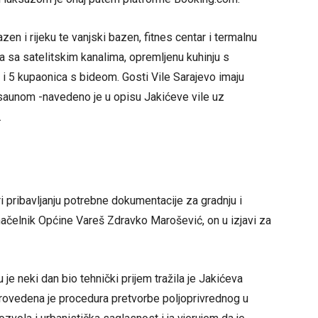
en i rijeku te vanjski bazen, fitnes centar i termalnu
 sa satelitskim kanalima, opremljenu kuhinju s
i 5 kupaonica s bideom. Gosti Vile Sarajevo imaju
saunom -navedeno je u opisu Jakićeve vile uz
.
i pribavljanju potrebne dokumentacije za gradnju i
načelnik Općine Vareš Zdravko Marošević, on u izjavi za
 je neki dan bio tehnički prijem tražila je Jakićeva
. Provedena je procedura pretvorbe poljoprivrednog u