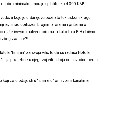
e osobe minimalno moraju uplatiti oko 4.000 KM!
 vode, a koje je u Sarajevu poznato tek uskom krugu
ji javni rad obilježen brojnim aferama i pričama o
ao
o Jakićevim malverzacijama, a kako to u BiH obično
ći zbog zastare?!
otela “Emiran” za svoju vilu, te da su radnici Hotela
ačenja posteljine u njegovoj vili, a koja se navodno pere i
 koji žele odsjesti u “Emiranu” on svojim kanalima