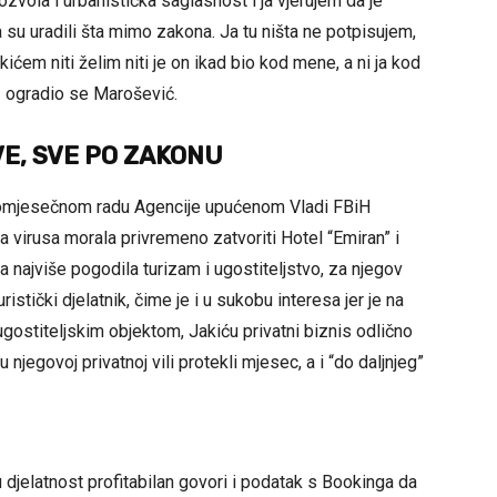
zvola i urbanistička saglasnost i ja vjerujem da je
su uradili šta mimo zakona. Ja tu ništa ne potpisujem,
ićem niti želim niti je on ikad bio kod mene, a ni ja kod
 – ogradio se Marošević.
E, SVE PO ZAKONU
stomjesečnom radu Agencije upućenom Vladi FBiH
 virusa morala privremeno zatvoriti Hotel “Emiran” i
iza najviše pogodila turizam i ugostiteljstvo, za njegov
istički djelatnik, čime je i u sukobu interesa jer je na
ugostiteljskim objektom, Jakiću privatni biznis odlično
 njegovoj privatnoj vili protekli mjesec, a i “do daljnjeg”
čku djelatnost profitabilan govori i podatak s Bookinga da