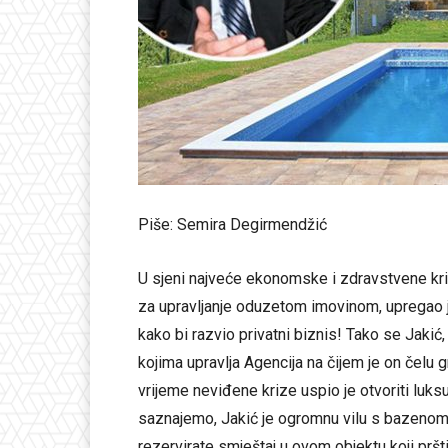
Piše: Semira Degirmendžić
U sjeni najveće ekonomske i zdravstvene kriz
za upravljanje oduzetom imovinom, upregao j
kako bi razvio privatni biznis! Tako se Jakić
kojima upravlja Agencija na čijem je on čelu 
vrijeme neviđene krize uspio je otvoriti luks
saznajemo, Jakić je ogromnu vilu s bazenom i
rezervirate smještaj u ovom objektu koji prš