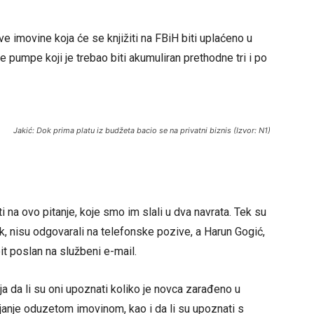
 imovine koja će se knjižiti na FBiH biti uplaćeno u
 pumpe koji je trebao biti akumuliran prethodne tri i po
Jakić: Dok prima platu iz budžeta bacio se na privatni biznis (Izvor: N1)
i na ovo pitanje, koje smo im slali u dva navrata. Tek su
pak, nisu odgovarali na telefonske pozive, a Harun Gogić,
it poslan na službeni e-mail.
a da li su oni upoznati koliko je novca zarađeno u
janje oduzetom imovinom, kao i da li su upoznati s