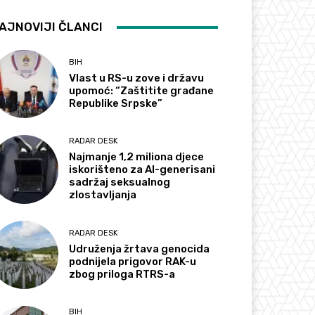
AJNOVIJI ČLANCI
BIH
Vlast u RS-u zove i državu
upomoć: “Zaštitite građane
Republike Srpske”
RADAR DESK
Najmanje 1,2 miliona djece
iskorišteno za AI-generisani
sadržaj seksualnog
zlostavljanja
RADAR DESK
Udruženja žrtava genocida
podnijela prigovor RAK-u
zbog priloga RTRS-a
BIH