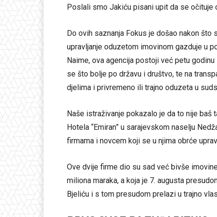
Poslali smo Jakiću pisani upit da se očituj
Do ovih saznanja Fokus je došao nakon što s
upravljanje oduzetom imovinom gazduje u p
Naime, ova agencija postoji već petu godinu i
se što bolje po državu i društvo, te na transp
djelima i privremeno ili trajno oduzeta u su
Naše istraživanje pokazalo je da to nije baš t
Hotela “Emiran” u sarajevskom naselju Nedža
firmama i novcem koji se u njima obrće upravlj
Ove dvije firme dio su sad već bivše imovine
miliona maraka, a koja je 7. augusta presud
Bjeliću i s tom presudom prelazi u trajno vla