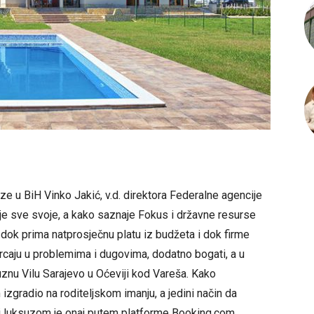
e u BiH Vinko Jakić, v.d. direktora Federalne agencije
e sve svoje, a kako saznaje Fokus i državne resurse
, dok prima natprosječnu platu iz budžeta i dok firme
grcaju u problemima i dugovima, dodatno bogati, a u
uznu Vilu Sarajevo u Oćeviji kod Vareša. Kako
zgradio na roditeljskom imanju, a jedini način da
ti luksuzom je onaj putem platforme Booking.com.