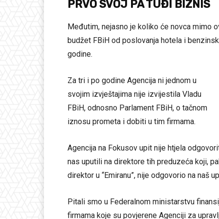
PRVO SVOJ PA TUĐI BIZNIS
Međutim, nejasno je koliko će novca mimo ove
budžet FBiH od poslovanja hotela i benzinske
godine.
Za tri i po godine Agencija ni jednom u
svojim izvještajima nije izvijestila Vladu
FBiH, odnosno Parlament FBiH, o tačnom
iznosu prometa i dobiti u tim firmama.
Agencija na Fokusov upit nije htjela odgovorit
nas uputili na direktore tih preduzeća koji, 
direktor u “Emiranu”, nije odgovorio na naš up
Pitali smo u Federalnom ministarstvu finansij
firmama koje su povjerene Agenciji za upravl