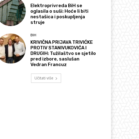
Elektroprivreda BiH se
oglasila o suši: Hoće li biti
nestašica i poskupljenja
struje
BIH
KRIVIČNA PRIJAVA TRIVIĆKE
PROTIV STANIVUKOVIĆA I
DRUGIH: Tužilaštvo se sjetilo
pred izbore, saslušan
Vedran Francuz
Učitati više