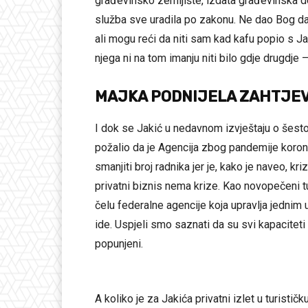
građevinsko zemljište, izdata građevinska do
služba sve uradila po zakonu. Ne dao Bog da 
ali mogu reći da niti sam kad kafu popio s Jak
njega ni na tom imanju niti bilo gdje drugdje
MAJKA PODNIJELA ZAHTJEV
I dok se Jakić u nedavnom izvještaju o še
požalio da je Agencija zbog pandemije korona
smanjiti broj radnika jer je, kako je naveo, kr
privatni biznis nema krize. Kao novopečeni tur
čelu federalne agencije koja upravlja jednim 
ide. Uspjeli smo saznati da su svi kapaciteti u
popunjeni.
A koliko je za Jakića privatni izlet u turisti