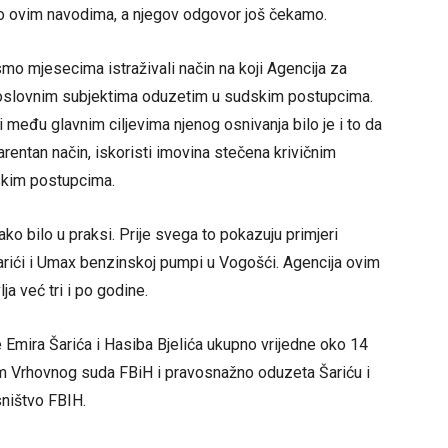
e o ovim navodima, a njegov odgovor još čekamo.
mo mjesecima istraživali način na koji Agencija za
oslovnim subjektima oduzetim u sudskim postupcima.
 među glavnim ciljevima njenog osnivanja bilo je i to da
arentan način, iskoristi imovina stečena krivičnim
dskim postupcima.
ako bilo u praksi. Prije svega to pokazuju primjeri
rići i Umax benzinskoj pumpi u Vogošći. Agencija ovim
a već tri i po godine.
 Emira Šarića i Hasiba Bjelića ukupno vrijedne oko 14
om Vrhovnog suda FBiH i pravosnažno oduzeta Šariću i
sništvo FBIH.