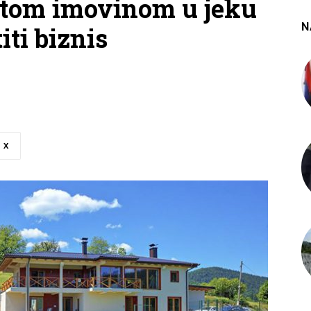
etom imovinom u jeku
N
iti biznis
X