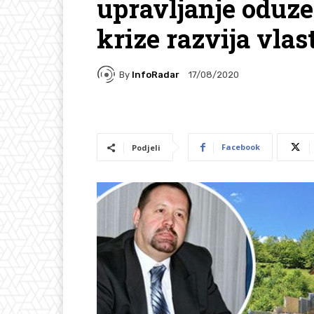
upravljanje oduz
krize razvija vlast
By
InfoRadar
17/08/2020
Facebook
Podjeli