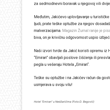
za sedmodnevni boravak u njegovoj vili dvij
Međutim, Jakićevo uplovljavanje u turističke
ljudi, prate teške optužbe za njegov dosadašn
malverzacijama.
Magazin Žurnal ranije je pis
biva, on je krivičnu odgovornost uspio izbje
Naši izvori tvrde da Jakić koristi opremu iz H
“Emiran” obavljali poslove čišćenja ili presvl
pegla u vešeraju Hotela „Emiran“.
Teške su optužbe i na Jakićev račun da goste
usmjerava u svoju vilu!
Hotel “Emiran” u Nedžarićima (Foto:D. Begović)