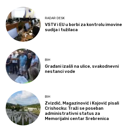
RADAR DESK
VSTV i EU u borbi za kontrolu imovine
sudija i tužilaca
BIH
Građani izašli na ulice, svakodnevni
nestanci vode
BIH
Zvizdić, Magazinović i Kojović pisali
Crishocku: Traži se poseban
administrativni status za
Memorijalni centar Srebrenica