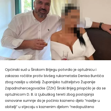
Općinski sud u Širokom Brijegu potvrdio je optužnicu i
zakazao ročište protiv bivšeg rukometaša Denisa Buntića
zbog nasilja u obitelji. Županijsko tužiteljstvo Županije
Zapadnohercegovačke (ŽZH) Široki Brijeg priopćilo je da se
optužnicom D. B. iz Ljubuškog tereti zbog postojanja
osnovane sumnje da je počinio kazneno djelo “nasilje u
obitelji” u stjecaju s kaznenim djelom “nedopušteno