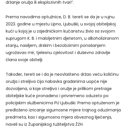
držanje oružja ili eksplozivnih tvari”.
Prema navodima optužnice, D. B. tereti se da je u rujnu
2023. godine u mjestu Lipno, Ljubuški, u svojoj obiteljskoj
kući u kojoj je u zajedničkom kućanstvu živio sa svojom
suprugom K. B. i maloljetnim djetetom, u alkoholiziranom
stanju, nasiljem, drskim i bezobzirnim ponašanjem
ugrožavao mir, tjelesnu cjelovitost i duševno zdravlje
člana svoje obitelji.
Također, tereti se i da je neovlašteno držao veću količinu
oružja i streljiva čija nabavka građanima uopće nije
dozvoljena, a koje streljivo i oružje je prilikom pretrage
obiteljske kuće pronađeno i privremeno oduzeto po
policijskim službenicima PU Ljubuški. Prema optuženom je
predloženo izricanje sigurnosne mjere trajnog oduzimanja
predmeta, kao i sigurnosna mjera obveznog liječenja,
naveli su iz Županijskog tužiteljstva ŽZH.