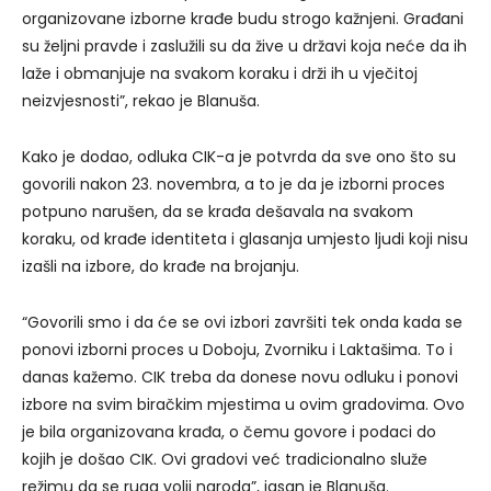
organizovane izborne krađe budu strogo kažnjeni. Građani
su željni pravde i zaslužili su da žive u državi koja neće da ih
laže i obmanjuje na svakom koraku i drži ih u vječitoj
neizvjesnosti”, rekao je Blanuša.
Kako je dodao, odluka CIK-a je potvrda da sve ono što su
govorili nakon 23. novembra, a to je da je izborni proces
potpuno narušen, da se krađa dešavala na svakom
koraku, od krađe identiteta i glasanja umjesto ljudi koji nisu
izašli na izbore, do krađe na brojanju.
“Govorili smo i da će se ovi izbori završiti tek onda kada se
ponovi izborni proces u Doboju, Zvorniku i Laktašima. To i
danas kažemo. CIK treba da donese novu odluku i ponovi
izbore na svim biračkim mjestima u ovim gradovima. Ovo
je bila organizovana krađa, o čemu govore i podaci do
kojih je došao CIK. Ovi gradovi već tradicionalno služe
režimu da se ruga volji naroda”, jasan je Blanuša.