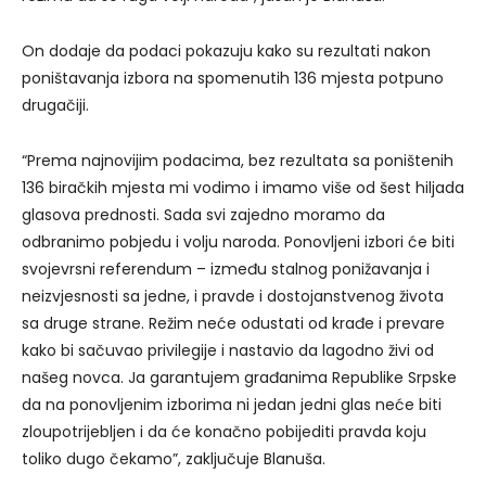
On dodaje da podaci pokazuju kako su rezultati nakon
poništavanja izbora na spomenutih 136 mjesta potpuno
drugačiji.
“Prema najnovijim podacima, bez rezultata sa poništenih
136 biračkih mjesta mi vodimo i imamo više od šest hiljada
glasova prednosti. Sada svi zajedno moramo da
odbranimo pobjedu i volju naroda. Ponovljeni izbori će biti
svojevrsni referendum – između stalnog ponižavanja i
neizvjesnosti sa jedne, i pravde i dostojanstvenog života
sa druge strane. Režim neće odustati od krađe i prevare
kako bi sačuvao privilegije i nastavio da lagodno živi od
našeg novca. Ja garantujem građanima Republike Srpske
da na ponovljenim izborima ni jedan jedni glas neće biti
zloupotrijebljen i da će konačno pobijediti pravda koju
toliko dugo čekamo”, zaključuje Blanuša.