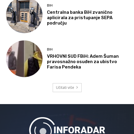
BIH
Centralna banka BiH zvanično
aplicirala za pristupanje SEPA
području
BIH
VRHOVNI SUD FBiH: Adem Šuman
pravosnažno osuđen za ubistvo
Farisa Pendeka
Učitati više