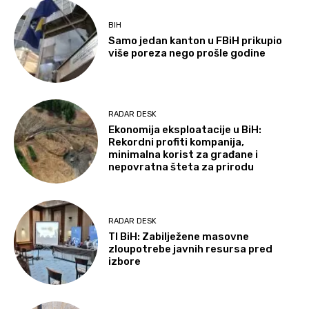
BIH
Samo jedan kanton u FBiH prikupio
više poreza nego prošle godine
RADAR DESK
Ekonomija eksploatacije u BiH:
Rekordni profiti kompanija,
minimalna korist za građane i
nepovratna šteta za prirodu
RADAR DESK
TI BiH: Zabilježene masovne
zloupotrebe javnih resursa pred
izbore