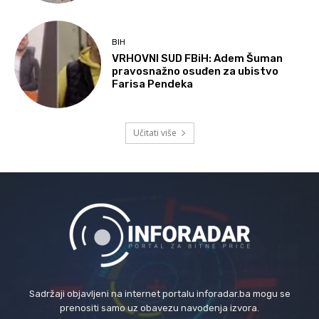
BIH
VRHOVNI SUD FBiH: Adem Šuman
pravosnažno osuđen za ubistvo
Farisa Pendeka
Učitati više
Sadržaji objavljeni na internet portalu inforadar.ba mogu se
prenositi samo uz obavezu navođenja izvora.