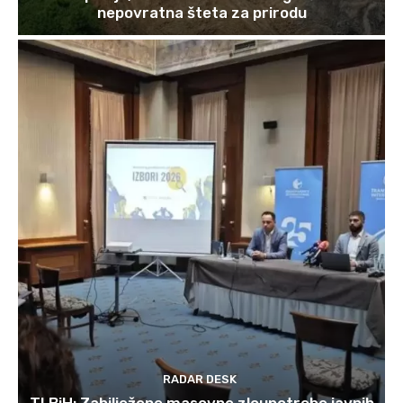
nepovratna šteta za prirodu
RADAR DESK
TI BiH: Zabilježene masovne zloupotrebe javnih