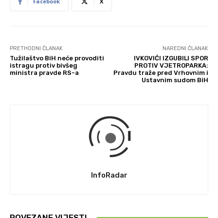
Facebook
X
PRETHODNI ČLANAK
NAREDNI ČLANAK
Tužilaštvo BiH neće provoditi
IVKOVIĆI IZGUBILI SPOR
istragu protiv bivšeg
PROTIV VJETROPARKA:
ministra pravde RS-a
Pravdu traže pred Vrhovnim i
Ustavnim sudom BiH
InfoRadar
POVEZANE VIJESTI