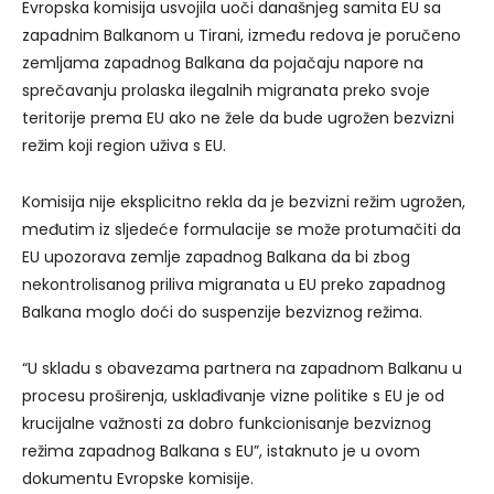
Evropska komisija usvojila uoči današnjeg samita EU sa
zapadnim Balkanom u Tirani, između redova je poručeno
zemljama zapadnog Balkana da pojačaju napore na
sprečavanju prolaska ilegalnih migranata preko svoje
teritorije prema EU ako ne žele da bude ugrožen bezvizni
režim koji region uživa s EU.
Komisija nije eksplicitno rekla da je bezvizni režim ugrožen,
međutim iz sljedeće formulacije se može protumačiti da
EU upozorava zemlje zapadnog Balkana da bi zbog
nekontrolisanog priliva migranata u EU preko zapadnog
Balkana moglo doći do suspenzije bezviznog režima.
“U skladu s obavezama partnera na zapadnom Balkanu u
procesu proširenja, usklađivanje vizne politike s EU je od
krucijalne važnosti za dobro funkcionisanje bezviznog
režima zapadnog Balkana s EU”, istaknuto je u ovom
dokumentu Evropske komisije.