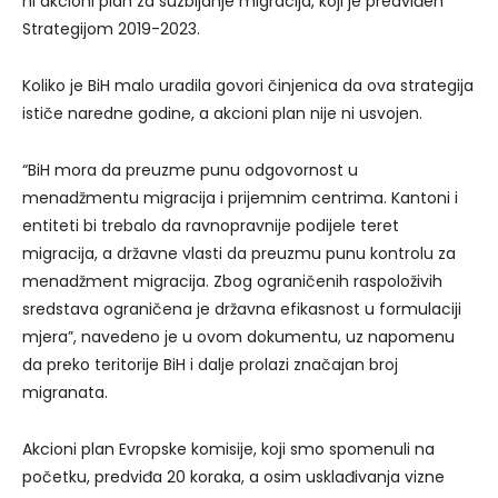
ni akcioni plan za suzbijanje migracija, koji je predviđen
Strategijom 2019-2023.
Koliko je BiH malo uradila govori činjenica da ova strategija
ističe naredne godine, a akcioni plan nije ni usvojen.
“BiH mora da preuzme punu odgovornost u
menadžmentu migracija i prijemnim centrima. Kantoni i
entiteti bi trebalo da ravnopravnije podijele teret
migracija, a državne vlasti da preuzmu punu kontrolu za
menadžment migracija. Zbog ograničenih raspoloživih
sredstava ograničena je državna efikasnost u formulaciji
mjera”, navedeno je u ovom dokumentu, uz napomenu
da preko teritorije BiH i dalje prolazi značajan broj
migranata.
Akcioni plan Evropske komisije, koji smo spomenuli na
početku, predviđa 20 koraka, a osim usklađivanja vizne