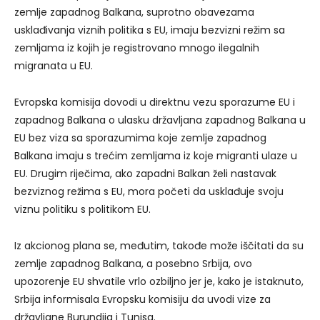
zemlje zapadnog Balkana, suprotno obavezama
usklađivanja viznih politika s EU, imaju bezvizni režim sa
zemljama iz kojih je registrovano mnogo ilegalnih
migranata u EU.
Evropska komisija dovodi u direktnu vezu sporazume EU i
zapadnog Balkana o ulasku državljana zapadnog Balkana u
EU bez viza sa sporazumima koje zemlje zapadnog
Balkana imaju s trećim zemljama iz koje migranti ulaze u
EU. Drugim riječima, ako zapadni Balkan želi nastavak
bezviznog režima s EU, mora početi da usklađuje svoju
viznu politiku s politikom EU.
Iz akcionog plana se, međutim, takođe može iščitati da su
zemlje zapadnog Balkana, a posebno Srbija, ovo
upozorenje EU shvatile vrlo ozbiljno jer je, kako je istaknuto,
Srbija informisala Evropsku komisiju da uvodi vize za
državljane Burundija i Tunisa.