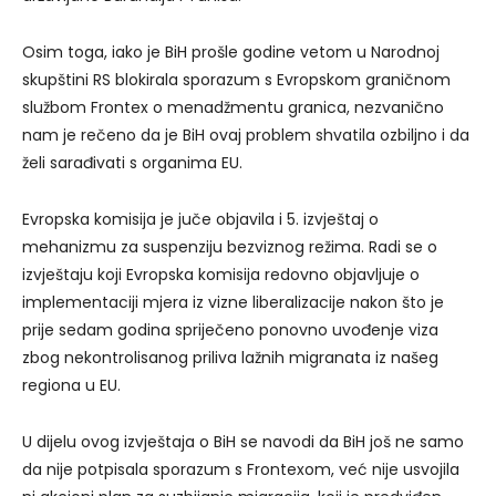
Osim toga, iako je BiH prošle godine vetom u Narodnoj
skupštini RS blokirala sporazum s Evropskom graničnom
službom Frontex o menadžmentu granica, nezvanično
nam je rečeno da je BiH ovaj problem shvatila ozbiljno i da
želi sarađivati s organima EU.
Evropska komisija je juče objavila i 5. izvještaj o
mehanizmu za suspenziju bezviznog režima. Radi se o
izvještaju koji Evropska komisija redovno objavljuje o
implementaciji mjera iz vizne liberalizacije nakon što je
prije sedam godina spriječeno ponovno uvođenje viza
zbog nekontrolisanog priliva lažnih migranata iz našeg
regiona u EU.
U dijelu ovog izvještaja o BiH se navodi da BiH još ne samo
da nije potpisala sporazum s Frontexom, već nije usvojila