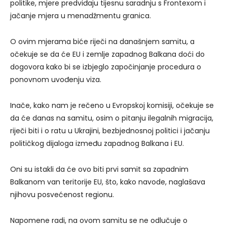
politike, mjere predviđaju tijesnu saradnju s Frontexom i
jačanje mjera u menadžmentu granica.
O ovim mjerama biće riječi na današnjem samitu, a
očekuje se da će EU i zemlje zapadnog Balkana doći do
dogovora kako bi se izbjeglo započinjanje procedura o
ponovnom uvođenju viza.
Inače, kako nam je rečeno u Evropskoj komisiji, očekuje se
da će danas na samitu, osim o pitanju ilegalnih migracija,
riječi biti i o ratu u Ukrajini, bezbjednosnoj politici i jačanju
političkog dijaloga između zapadnog Balkana i EU.
Oni su istakli da će ovo biti prvi samit sa zapadnim
Balkanom van teritorije EU, što, kako navode, naglašava
njihovu posvećenost regionu.
Napomene radi, na ovom samitu se ne odlučuje o