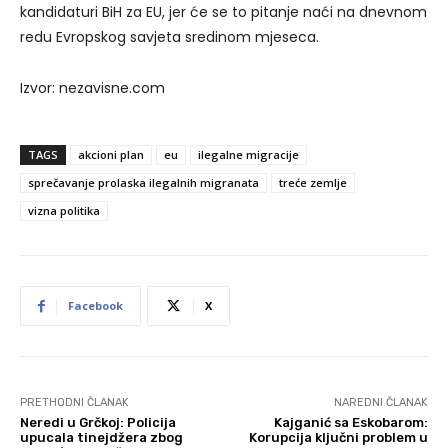
kandidaturi BiH za EU, jer će se to pitanje naći na dnevnom
redu Evropskog savjeta sredinom mjeseca.
Izvor: nezavisne.com
TAGS
akcioni plan
eu
ilegalne migracije
sprečavanje prolaska ilegalnih migranata
treće zemlje
vizna politika
Facebook
X
PRETHODNI ČLANAK
NAREDNI ČLANAK
Neredi u Grčkoj: Policija
Kajganić sa Eskobarom:
upucala tinejdžera zbog
Korupcija ključni problem u