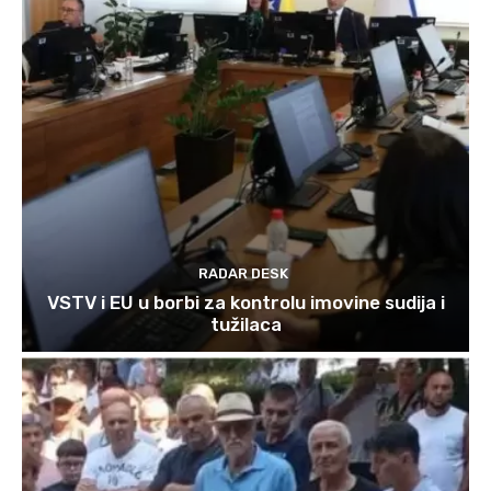
RADAR DESK
VSTV i EU u borbi za kontrolu imovine sudija i
tužilaca