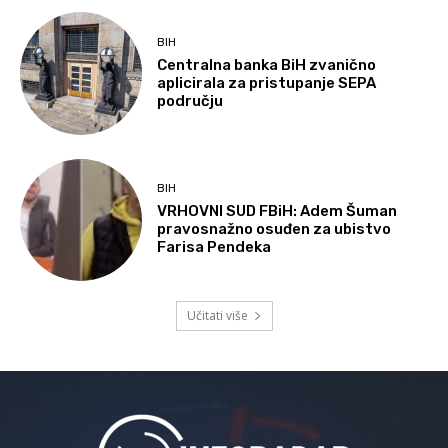
BIH
Centralna banka BiH zvanično
aplicirala za pristupanje SEPA
području
BIH
VRHOVNI SUD FBiH: Adem Šuman
pravosnažno osuđen za ubistvo
Farisa Pendeka
Učitati više