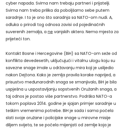
cyber napada. Svima nam trebaju partneri i prijatelji.
Svima nam treba prilika da poboljšamo sebe putem
saradnje. I to je ono što saradnja sa NATO-om nudi. A,
odluka o prirodi tog odnosa zavisi od pojedinačnih
suverenih zemalja, a
ne
vanjskih aktera. Nema mjesta za
prijeteći ton.
Kontakt Bosne i Hercegovine (BiH) sa NATO-om seže od
konflikta devedesetih, uključujući i vitalnu ulogu koju su
savezne snage imale u održavanju mira koji je uslijedio
nakon Dejtona. Kako je zemlja pravila korake naprijed, a
prisustvo međunarodnih snaga se smanjivalo, BiH je bila
uspješna u uspostavljanju sopstvenih Oružanih snaga, a
taj odnos je postao više partnerstvo. Podrška NATO-a
tokom poplava 2014. godine je sjajan primjer saradnje u
teškim vremenima potrebe. BiH je sada i sama počela
slati svoje oružane i policijske snage u mirovne misije
diljem svijeta, te se počela mijenjati od zemlje koja je