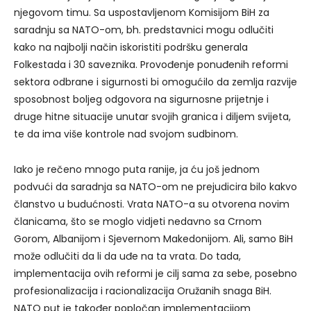
njegovom timu. Sa uspostavljenom Komisijom BiH za
saradnju sa NATO-om, bh. predstavnici mogu odlučiti
kako na najbolji način iskoristiti podršku generala
Folkestada i 30 saveznika. Provođenje ponuđenih reformi
sektora odbrane i sigurnosti bi omogućilo da zemlja razvije
sposobnost boljeg odgovora na sigurnosne prijetnje i
druge hitne situacije unutar svojih granica i diljem svijeta,
te da ima više kontrole nad svojom sudbinom.
Iako je rečeno mnogo puta ranije, ja ću još jednom
podvući da saradnja sa NATO-om ne prejudicira bilo kakvo
članstvo u budućnosti. Vrata NATO-a su otvorena novim
članicama, što se moglo vidjeti nedavno sa Crnom
Gorom, Albanijom i Sjevernom Makedonijom. Ali, samo BiH
može odlučiti da li da uđe na ta vrata. Do tada,
implementacija ovih reformi je cilj sama za sebe, posebno
profesionalizacija i racionalizacija Oružanih snaga BiH.
NATO put je također popločan implementacijom