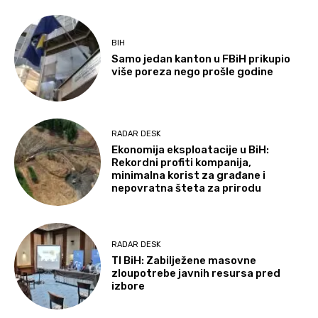
BIH
Samo jedan kanton u FBiH prikupio
više poreza nego prošle godine
RADAR DESK
Ekonomija eksploatacije u BiH:
Rekordni profiti kompanija,
minimalna korist za građane i
nepovratna šteta za prirodu
RADAR DESK
TI BiH: Zabilježene masovne
zloupotrebe javnih resursa pred
izbore