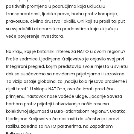
pozitivnih promjena u područjima koja uključuju
transparentnost, ljudska prava, borbu protiv korupcije,
pravosuđe, civilno društvo i okoliš. Oni koji su prošli taj put
su svjedočili i ekonomskim prednostima koje uključuju
veće povjerenje investitora.
Na kraju, koji je britanski interes za NATO u ovom regionu?
Prošle sedmice Ujedinjeno Kraljevstvo je objavilo svoj prvi
Integrirani pregled, kojim predstavlja svoje mjesto u svijetu
dok se suočavamo sa neviđenim prijetnjama i izazovima.
Ta vizija ostaje globalna, za „naciju koja rješava probleme i
dijeli teret“. U sklopu NATO-a, ovo će imati praktičnu
primjenu, nastavak naše vodeće uloge, „jačanje Saveza
borbom protiv prijetnji i obvezivanje naših resursa
kolektivnoj sigurnosti u Euro-atlantskom regionu“. Ukratko,
Ujedinjeno Kraljevstvo će nastaviti da učestvuje i pravi
razliku, zajedno sa NATO partnerima, na Zapadnom
Balkanu i šire.