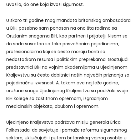
uvozila, do one koja izvozi sigurnost.
U skoro tri godine mog mandata britanskog ambasadora
u BiH, posebno sam ponosan na ono šta radimo sa
Oružanim snagama BiH, kao partneri i prijatelji. Nisam se
do sada susretao sa tako posvećenim pojedincima,
profesionalcima koji se često moraju boriti sa
nedostatkom resursa i političkim preprekama. Gostujući
predstavnici BiH na vojnim akademijama u Ujedinjenom
Kraljevstvu su često dobitnici naših najvećih priznanja za
pojedinačnu izvrsnost. A, tokom ove najteže godine,
oružane snage Ujedinjenog Kraljevstva su podržale svoje
BiH kolege sa zaštitnom opremom, izgradnjom
medicinskih objekata, obukom i opremom.
Ujedinjeno Kraljevstvo podržava misiju generala Erica
Folkestada, da savjetuje i pomaže reformu sigurnosnog
sektora, uključujući i putem britanskog vojnog osoblja u