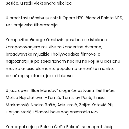
Šetića, u režiji Aleksandra Nikolića.
U predstavi učestvuju solisti Opere NPS, članovi Baleta NPS,
te Sarajevska filharmonija.
Kompozitor George Gershwin posebno se istaknuo
komponovanjem muzike za koncertne dvorane,
broadwayske mjuzikle i hollywoodske filmove, a
najpoznatiji je po specifičnom načinu na koji je u klasičnu
muziku unosio elemente popularne američke muzike,
crnačkog spirituala, jazza i bluesa.
U jazz operi „Blue Monday“ uloge će ostvariti: Ileš Bečei,
Melisa Hajrulahović -Tomić, Tomislav Perić, Siniša
Markanović, Nedim Bašić, Adis Ismić, Željka Katavić Pilj,
Dorijan Marić i članovi baletnog ansambla NPS.
Koreografkinja je Belma Čečo Bakrač, scenograf Josip