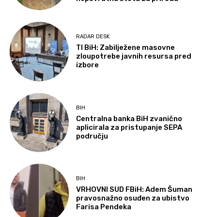
RADAR DESK
TI BiH: Zabilježene masovne
zloupotrebe javnih resursa pred
izbore
BIH
Centralna banka BiH zvanično
aplicirala za pristupanje SEPA
području
BIH
VRHOVNI SUD FBiH: Adem Šuman
pravosnažno osuđen za ubistvo
Farisa Pendeka