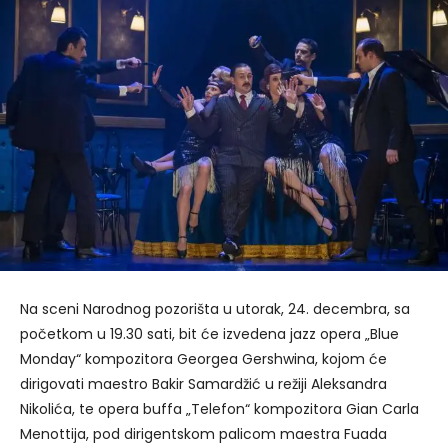
Na sceni Narodnog pozorišta u utorak, 24. decembra, sa
početkom u 19.30 sati, bit će izvedena jazz opera „Blue
Monday“ kompozitora Georgea Gershwina, kojom će
dirigovati maestro Bakir Samardžić u režiji Aleksandra
Nikolića, te opera buffa „Telefon“ kompozitora Gian Carla
Menottija, pod dirigentskom palicom maestra Fuada