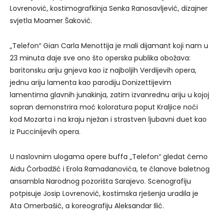
Lovrenović, kostimografkinja Senka Ranosavljević, dizajner
svjetla Moamer Šaković.
„Telefon“ Gian Carla Menottija je mali dijamant koji nam u
23 minuta daje sve ono što operska publika obožava:
baritonsku ariju gnjeva kao iz najboljih Verdijevih opera,
jednu ariju lamenta kao parodiju Donizettijevim
lamentima glavnih junakinja, zatim izvanrednu ariju u kojoj
sopran demonstrira moć koloratura poput Kraljice noći
kod Mozarta i na kraju nježan i strastven ljubavni duet kao
iz Puccinijevih opera.
U naslovnim ulogama opere buffa „Telefon“ gledat ćemo
Aidu Čorbadžić i Erola Ramadanovića, te članove baletnog
ansambla Narodnog pozorišta Sarajevo. Scenografiju
potpisuje Josip Lovrenović, kostimska rješenja uradila je
Ata Omerbašić, a koreografiju Aleksandar Ilić.