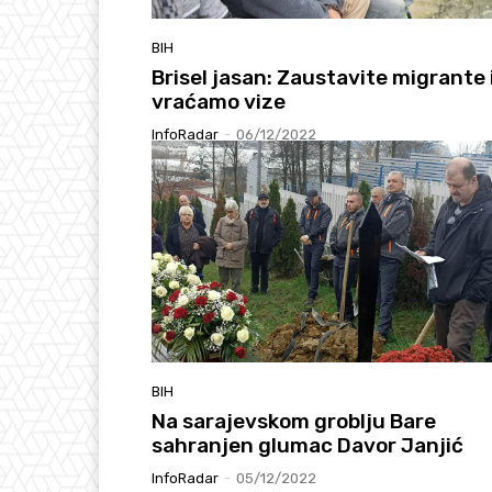
BIH
Brisel jasan: Zaustavite migrante i
vraćamo vize
InfoRadar
-
06/12/2022
BIH
Na sarajevskom groblju Bare
sahranjen glumac Davor Janjić
InfoRadar
-
05/12/2022