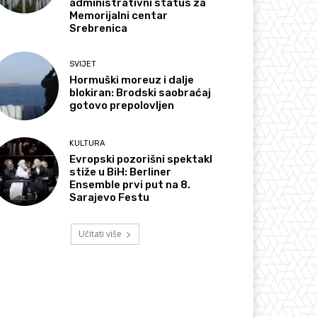
administrativni status za
Memorijalni centar
Srebrenica
SVIJET
Hormuški moreuz i dalje
blokiran: Brodski saobraćaj
gotovo prepolovljen
KULTURA
Evropski pozorišni spektakl
stiže u BiH: Berliner
Ensemble prvi put na 8.
Sarajevo Festu
Učitati više