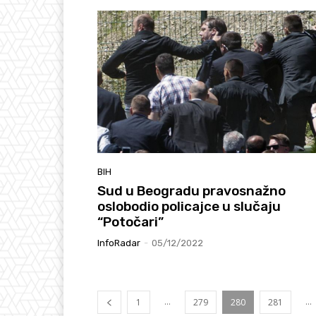
BIH
Sud u Beogradu pravosnažno
oslobodio policajce u slučaju
“Potočari”
InfoRadar
-
05/12/2022
...
...
1
279
280
281