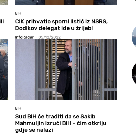
BIH
li
CIK prihvatio sporni listić iz NSRS,
Dodikov delegat ide u žrijeb!
InfoRadar
-
05/12/2022
BIH
Sud BiH će trađiti da se Sakib
Mahmuljin izruči BiH – čim otkriju
gdje se nalazi