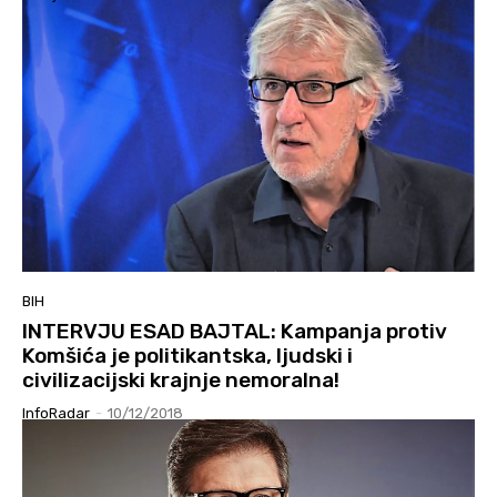
BIH
INTERVJU ESAD BAJTAL: Kampanja protiv
Komšića je politikantska, ljudski i
civilizacijski krajnje nemoralna!
InfoRadar
-
10/12/2018