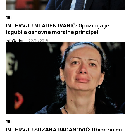
BIH
INTERVJU MLADEN IVANIĆ: Opozicija je
izgubila osnovne moralne principe!
InfoRadar
-
22/11/2018
BIH
INTERVJU SUZANA RADANOVIĆ: Ubice su mi