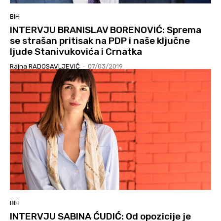
BIH
INTERVJU BRANISLAV BORENOVIĆ: Sprema
se strašan pritisak na PDP i naše ključne
ljude Stanivukovića i Crnatka
Rajna RADOSAVLJEVIĆ
-
07/03/2019
BIH
INTERVJU SABINA ĆUDIĆ: Od opozicije je