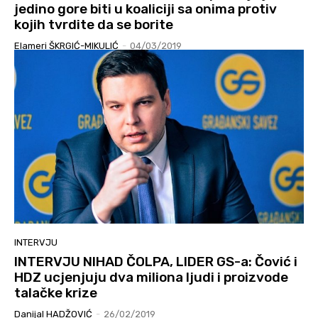
jedino gore biti u koaliciji sa onima protiv
kojih tvrdite da se borite
Elameri ŠKRGIĆ-MIKULIĆ
-
04/03/2019
INTERVJU
INTERVJU NIHAD ČOLPA, LIDER GS-a: Čović i
HDZ ucjenjuju dva miliona ljudi i proizvode
talačke krize
Danijal HADŽOVIĆ
-
26/02/2019