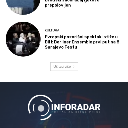
Brodski saobraćaj gotovo
prepolovljen
KULTURA
Evropski pozorišni spektakl stiže u
BiH: Berliner Ensemble prvi put na 8.
Sarajevo Festu
Učitati više