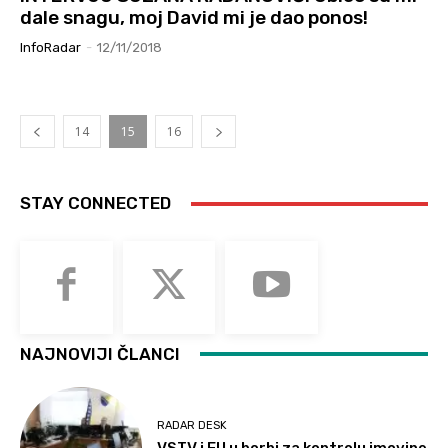
dale snagu, moj David mi je dao ponos!
InfoRadar
-
12/11/2018
14
15
16
STAY CONNECTED
NAJNOVIJI ČLANCI
RADAR DESK