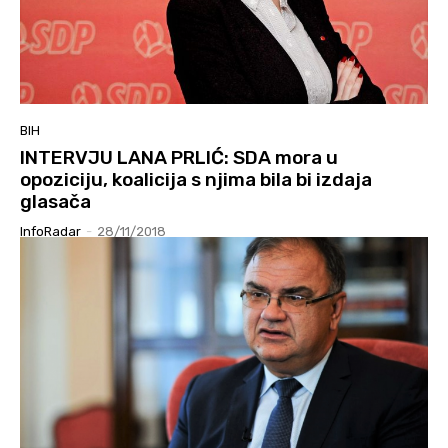
BIH
INTERVJU LANA PRLIĆ: SDA mora u
opoziciju, koalicija s njima bila bi izdaja
glasača
InfoRadar
-
28/11/2018