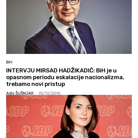
BIH
INTERVJU MIRSAD HADŽIKADIĆ: BiH je u
opasnom periodu eskalacije nacionalizma,
trebamo novi pristup
Adis ŠUŠNJAR
-
05/12/2018