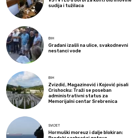
VSTV i EU u borbi za kontrolu imovine
sudija i tužilaca
BIH
Građani izašli na ulice, svakodnevni
nestanci vode
BIH
Zvizdić, Magazinović i Kojović pisali
Crishocku: Traži se poseban
administrativni status za
Memorijalni centar Srebrenica
SVIJET
Hormuški moreuz i dalje blokiran: