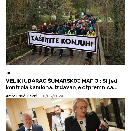
BIH
VELIKI UDARAC ŠUMARSKOJ MAFIJI: Slijedi
kontrola kamiona, izdavanje otpremnica…
Amra Brkić-Čekić
-
01/08/2024