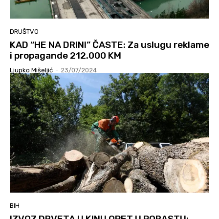
DRUŠTVO
KAD “HE NA DRINI” ČASTE: Za uslugu reklame
i propagande 212.000 KM
Ljupko Mišeljić
-
23/07/2024
BIH
IZVOZ DRVETA U KINU OPET U PORASTU: