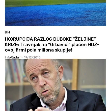
BIH
I KORUPCIJA RAZLOG DUBOKE “ŽELJINE”
KRIZE: Travnjak na “Grbavici” plaćen HDZ-
ovoj firmi pola miliona skuplje!
InfoRadar
-
19/12/2018