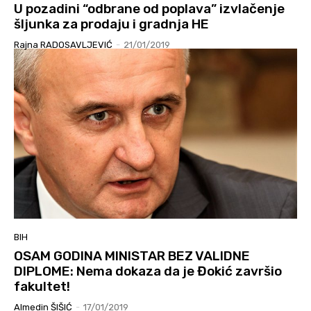
U pozadini “odbrane od poplava” izvlačenje
šljunka za prodaju i gradnja HE
Rajna RADOSAVLJEVIĆ
-
21/01/2019
BIH
OSAM GODINA MINISTAR BEZ VALIDNE
DIPLOME: Nema dokaza da je Đokić završio
fakultet!
Almedin ŠIŠIĆ
-
17/01/2019