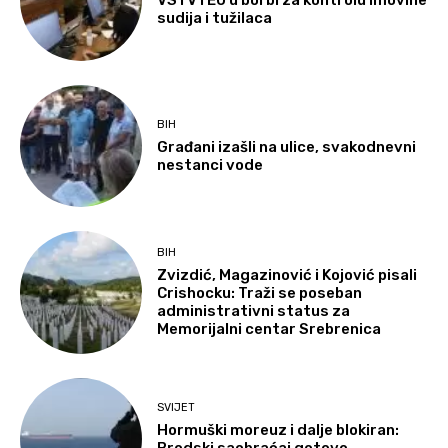
VSTV i EU u borbi za kontrolu imovine
sudija i tužilaca
BIH
Građani izašli na ulice, svakodnevni
nestanci vode
BIH
Zvizdić, Magazinović i Kojović pisali
Crishocku: Traži se poseban
administrativni status za
Memorijalni centar Srebrenica
SVIJET
Hormuški moreuz i dalje blokiran: