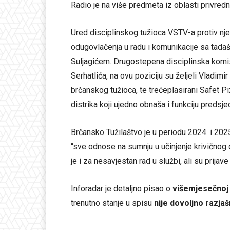
Radio je na više predmeta iz oblasti privredn
Ured disciplinskog tužioca VSTV-a protiv n
odugovlačenja u radu i komunikacije sa tada
Suljagićem. Drugostepena disciplinska komi
Serhatlića, na ovu poziciju su željeli Vladimi
brčanskog tužioca, te trećeplasirani Safet P
distrika koji ujedno obnaša i funkciju predsj
Brčansko Tužilaštvo je u periodu 2024. i 202
“sve odnose na sumnju u učinjenje krivičnog 
je i za nesavjestan rad u službi, ali su prijav
Inforadar je detaljno pisao o
višemjesečnoj 
trenutno stanje u spisu
nije dovoljno razja