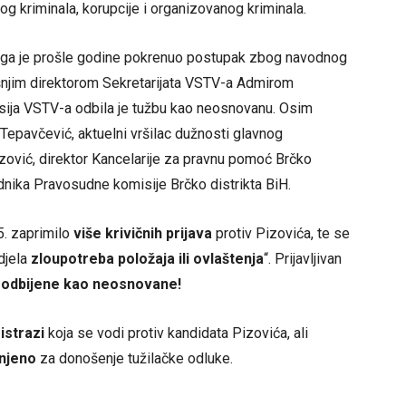
og kriminala, korupcije i organizovanog kriminala.
jega je prošle godine pokrenuo postupak zbog navodnog
šnjim direktorom Sekretarijata VSTV-a Admirom
sija VSTV-a odbila je tužbu kao neosnovanu. Osim
r Tepavčević, aktuelni vršilac dužnosti glavnog
izović, direktor Kancelarije za pravnu pomoć Brčko
ednika Pravosudne komisije Brčko distrikta BiH.
5. zaprimilo
više krivičnih prijava
protiv Pizovića, te se
djela
zloupotreba položaja ili ovlaštenja
“. Prijavljivan
e
odbijene kao neosnovane!
istrazi
koja se vodi protiv kandidata Pizovića, ali
šnjeno
za donošenje tužilačke odluke.