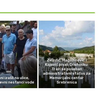
BIH
Zvizdić, Magazinović i
Kojović pisali Crishocku:
Traži se poseban
BIH
administrativni status za
i izašli na ulice,
Memorijalni centar
evni nestanci vode
Srebrenica