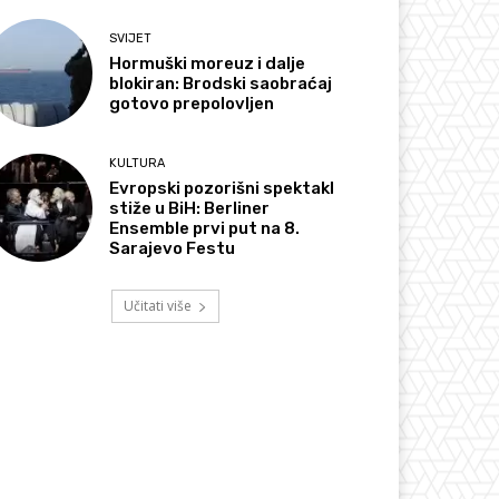
SVIJET
Hormuški moreuz i dalje
blokiran: Brodski saobraćaj
gotovo prepolovljen
KULTURA
Evropski pozorišni spektakl
stiže u BiH: Berliner
Ensemble prvi put na 8.
Sarajevo Festu
Učitati više