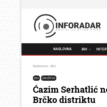
NASLOVNA
BIH
INTER
Naslovnica
BiH
BIH
DRUŠTVO
Ćazim Serhatlić n
Brčko distriktu