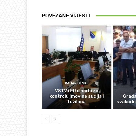
POVEZANE VIJESTI
RADAR DESK
VSTV i EU u borbi za
kontrolu imovine sudija i
Građan
tužilaca
svakodn