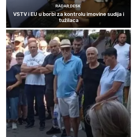
RADAR DESK
VSTV i EU u borbi za kontrolu imovine sudija i
tužilaca