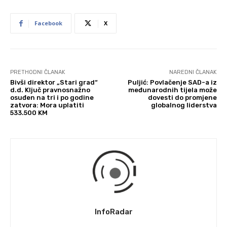
Facebook
X
PRETHODNI ČLANAK
NAREDNI ČLANAK
Bivši direktor „Stari grad“
Puljić: Povlačenje SAD-a iz
d.d. Ključ pravnosnažno
međunarodnih tijela može
osuđen na tri i po godine
dovesti do promjene
zatvora: Mora uplatiti
globalnog liderstva
533.500 KM
InfoRadar