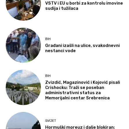
VSTV i EU u borbi za kontrolu imovine
sudija i tužilaca
BIH
Građani izašli na ulice, svakodnevni
nestanci vode
BIH
Zvizdić, Magazinović i Kojović pisali
Crishocku: Traži se poseban
administrativni status za
Memorijalni centar Srebrenica
SVIJET
Hormuški moreuz i dalje blokiran: