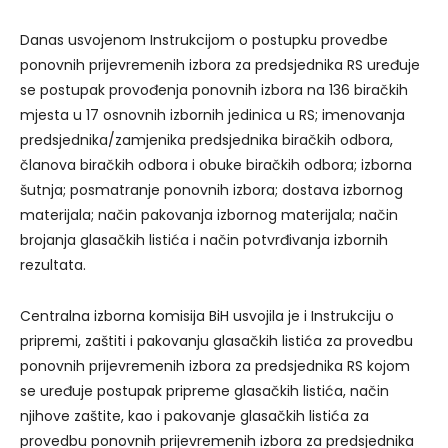
Danas usvojenom Instrukcijom o postupku provedbe
ponovnih prijevremenih izbora za predsjednika RS uređuje
se postupak provođenja ponovnih izbora na 136 biračkih
mjesta u 17 osnovnih izbornih jedinica u RS; imenovanja
predsjednika/zamjenika predsjednika biračkih odbora,
članova biračkih odbora i obuke biračkih odbora; izborna
šutnja; posmatranje ponovnih izbora; dostava izbornog
materijala; način pakovanja izbornog materijala; način
brojanja glasačkih listića i način potvrđivanja izbornih
rezultata.
Centralna izborna komisija BiH usvojila je i Instrukciju o
pripremi, zaštiti i pakovanju glasačkih listića za provedbu
ponovnih prijevremenih izbora za predsjednika RS kojom
se uređuje postupak pripreme glasačkih listića, način
njihove zaštite, kao i pakovanje glasačkih listića za
provedbu ponovnih prijevremenih izbora za predsjednika