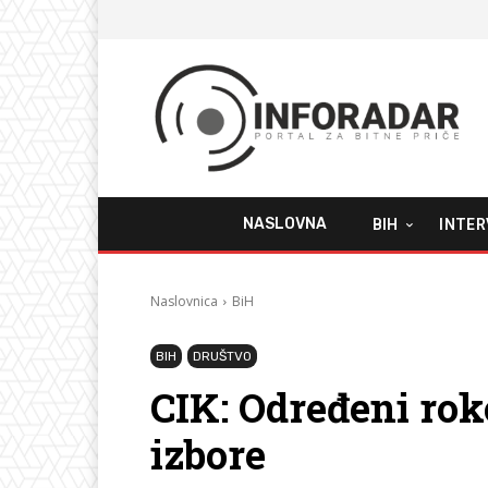
NASLOVNA
BIH
INTER
Naslovnica
BiH
BIH
DRUŠTVO
CIK: Određeni rok
izbore