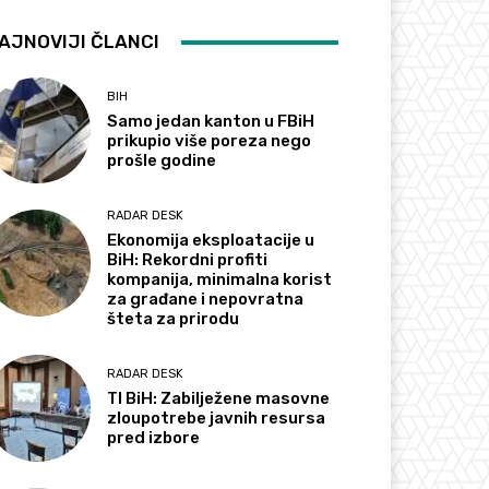
AJNOVIJI ČLANCI
BIH
Samo jedan kanton u FBiH
prikupio više poreza nego
prošle godine
RADAR DESK
Ekonomija eksploatacije u
BiH: Rekordni profiti
kompanija, minimalna korist
za građane i nepovratna
šteta za prirodu
RADAR DESK
TI BiH: Zabilježene masovne
zloupotrebe javnih resursa
pred izbore