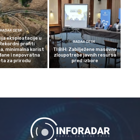
RADAR DESK
ja eksploatacije u
RADAR DESK
Rekordni profiti
a, minimalna korist
TI BiH: Zabilježene masovne
đane i nepovratna
zloupotrebe javnih resursa
eta za prirodu
pred izbore