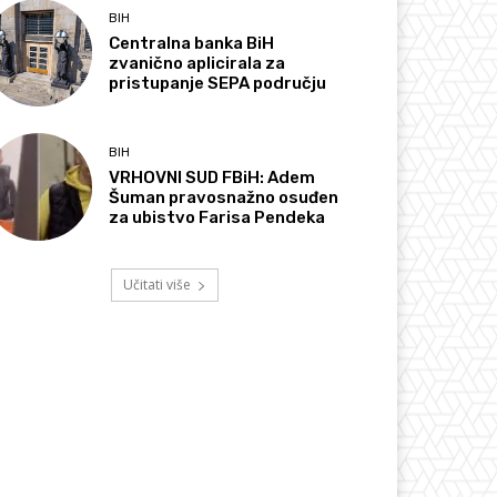
BIH
Centralna banka BiH
zvanično aplicirala za
pristupanje SEPA području
BIH
VRHOVNI SUD FBiH: Adem
Šuman pravosnažno osuđen
za ubistvo Farisa Pendeka
Učitati više