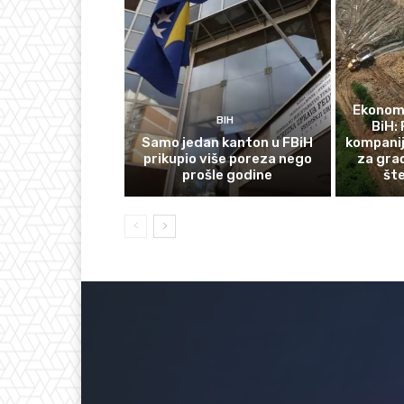
Ekonomi
BIH
BiH: 
Samo jedan kanton u FBiH
kompanij
prikupio više poreza nego
za gra
prošle godine
št