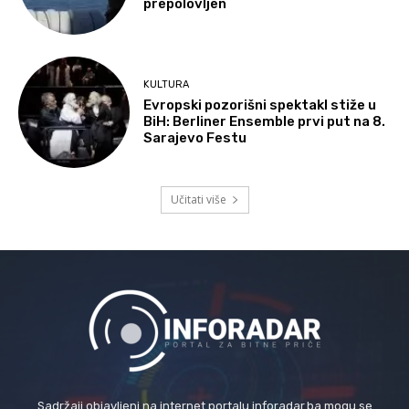
prepolovljen
KULTURA
Evropski pozorišni spektakl stiže u
BiH: Berliner Ensemble prvi put na 8.
Sarajevo Festu
Učitati više
Sadržaji objavljeni na internet portalu inforadar.ba mogu se