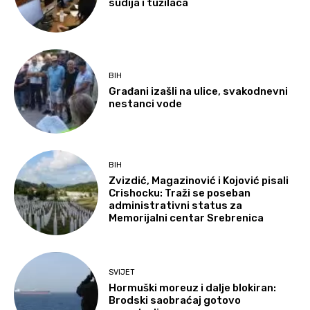
sudija i tužilaca
BIH
Građani izašli na ulice, svakodnevni
nestanci vode
BIH
Zvizdić, Magazinović i Kojović pisali
Crishocku: Traži se poseban
administrativni status za
Memorijalni centar Srebrenica
SVIJET
Hormuški moreuz i dalje blokiran:
Brodski saobraćaj gotovo