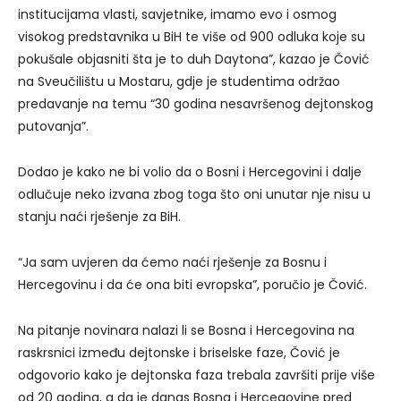
institucijama vlasti, savjetnike, imamo evo i osmog
visokog predstavnika u BiH te više od 900 odluka koje su
pokušale objasniti šta je to duh Daytona”, kazao je Čović
na Sveučilištu u Mostaru, gdje je studentima održao
predavanje na temu “30 godina nesavršenog dejtonskog
putovanja”.
Dodao je kako ne bi volio da o Bosni i Hercegovini i dalje
odlučuje neko izvana zbog toga što oni unutar nje nisu u
stanju naći rješenje za BiH.
“Ja sam uvjeren da ćemo naći rješenje za Bosnu i
Hercegovinu i da će ona biti evropska”, poručio je Čović.
Na pitanje novinara nalazi li se Bosna i Hercegovina na
raskrsnici između dejtonske i briselske faze, Čović je
odgovorio kako je dejtonska faza trebala završiti prije više
od 20 godina, a da je danas Bosna i Hercegovine pred