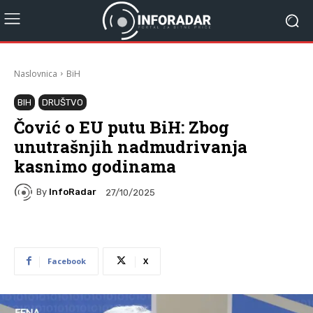
Naslovnica
BiH
BIH
DRUŠTVO
Čović o EU putu BiH: Zbog
unutrašnjih nadmudrivanja
kasnimo godinama
By
InfoRadar
27/10/2025
Facebook
X