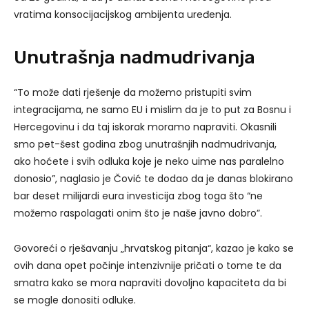
vratima konsocijacijskog ambijenta uređenja.
Unutrašnja nadmudrivanja
“To može dati rješenje da možemo pristupiti svim
integracijama, ne samo EU i mislim da je to put za Bosnu i
Hercegovinu i da taj iskorak moramo napraviti. Okasnili
smo pet-šest godina zbog unutrašnjih nadmudrivanja,
ako hoćete i svih odluka koje je neko uime nas paralelno
donosio”, naglasio je Čović te dodao da je danas blokirano
bar deset milijardi eura investicija zbog toga što “ne
možemo raspolagati onim što je naše javno dobro”.
Govoreći o rješavanju „hrvatskog pitanja“, kazao je kako se
ovih dana opet počinje intenzivnije pričati o tome te da
smatra kako se mora napraviti dovoljno kapaciteta da bi
se mogle donositi odluke.