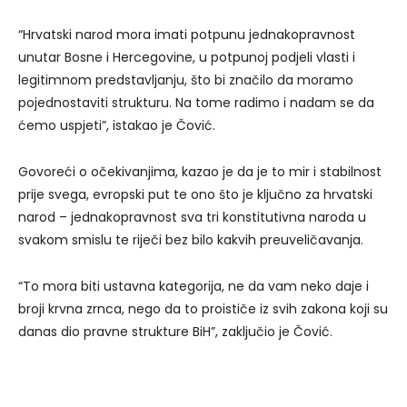
“Hrvatski narod mora imati potpunu jednakopravnost
unutar Bosne i Hercegovine, u potpunoj podjeli vlasti i
legitimnom predstavljanju, što bi značilo da moramo
pojednostaviti strukturu. Na tome radimo i nadam se da
ćemo uspjeti”, istakao je Čović.
Govoreći o očekivanjima, kazao je da je to mir i stabilnost
prije svega, evropski put te ono što je ključno za hrvatski
narod – jednakopravnost sva tri konstitutivna naroda u
svakom smislu te riječi bez bilo kakvih preuveličavanja.
“To mora biti ustavna kategorija, ne da vam neko daje i
broji krvna zrnca, nego da to proističe iz svih zakona koji su
danas dio pravne strukture BiH”, zaključio je Čović.