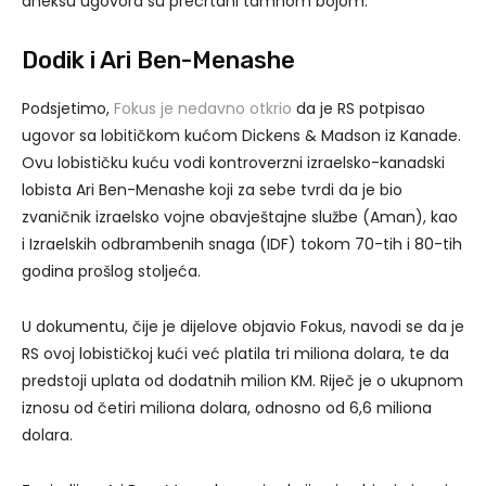
aneksu ugovora su precrtani tamnom bojom.
Dodik i Ari Ben-Menashe
Podsjetimo,
Fokus je nedavno otkrio
da je RS potpisao
ugovor sa lobitičkom kućom Dickens & Madson iz Kanade.
Ovu lobističku kuću vodi kontroverzni izraelsko-kanadski
lobista Ari Ben-Menashe koji za sebe tvrdi da je bio
zvaničnik izraelsko vojne obavještajne službe (Aman), kao
i Izraelskih odbrambenih snaga (IDF) tokom 70-tih i 80-tih
godina prošlog stoljeća.
U dokumentu, čije je dijelove objavio Fokus, navodi se da je
RS ovoj lobističkoj kući već platila tri miliona dolara, te da
predstoji uplata od dodatnih milion KM. Riječ je o ukupnom
iznosu od četiri miliona dolara, odnosno od 6,6 miliona
dolara.