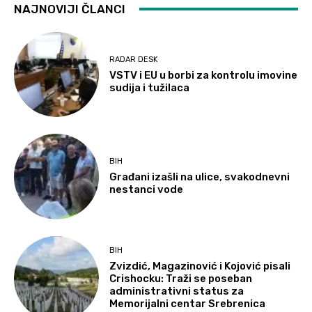
NAJNOVIJI ČLANCI
RADAR DESK
VSTV i EU u borbi za kontrolu imovine
sudija i tužilaca
BIH
Građani izašli na ulice, svakodnevni
nestanci vode
BIH
Zvizdić, Magazinović i Kojović pisali
Crishocku: Traži se poseban
administrativni status za
Memorijalni centar Srebrenica