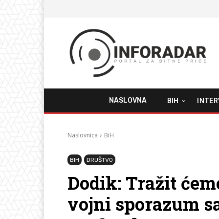
NASLOVNA
BIH
INTER
Naslovnica
BiH
BIH
DRUŠTVO
Dodik: Tražit ćem
vojni sporazum sa