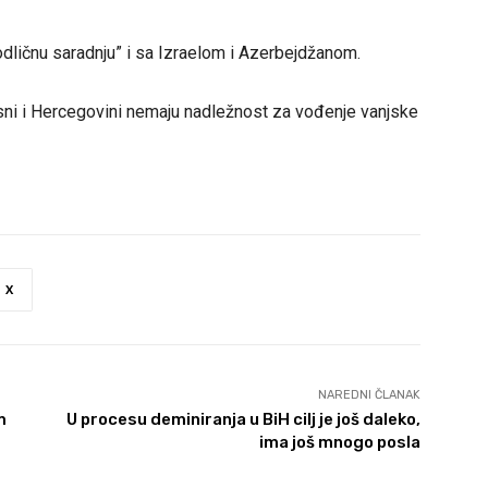
dličnu saradnju” i sa Izraelom i Azerbejdžanom.
osni i Hercegovini nemaju nadležnost za vođenje vanjske
X
NAREDNI ČLANAK
m
U procesu deminiranja u BiH cilj je još daleko,
ima još mnogo posla