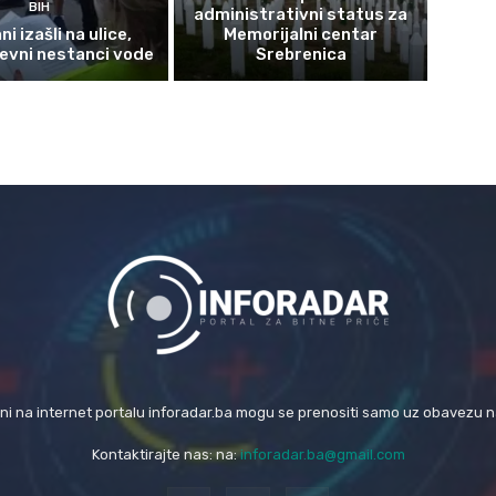
BIH
administrativni status za
i izašli na ulice,
Memorijalni centar
evni nestanci vode
Srebrenica
eni na internet portalu inforadar.ba mogu se prenositi samo uz obavezu 
Kontaktirajte nas: na:
inforadar.ba@gmail.com