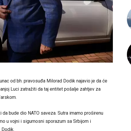
gunac od bh. pravosuđa Milorad Dodik najavio je da će
njoj Luci zatražiti da taj entitet pošalje zahtjev za
đarskom.
ti da bude dio NATO saveza. Sutra imamo proširenu
imo u vojni i sigurnosni sporazum sa Srbijom i
 Dodik.