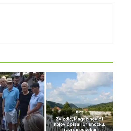
BIH
Zvizdić, Magazinović i
Kojović pisali Crishocku:
Traži se poseban