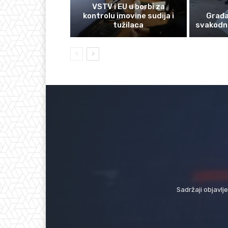
VSTV i EU u borbi za
kontrolu imovine sudija i
Građan
tužilaca
svakodn
Sadržaji objavlj