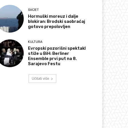
SVIJET
Hormuški moreuz i dalje
blokiran: Brodski saobraćaj
gotovo prepolovljen
KULTURA
Evropski pozorišni spektakl
stiže u BiH: Berliner
Ensemble prvi put na 8.
Sarajevo Festu
Učitati više