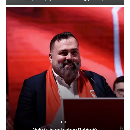
BIH
Veležu je potreban Rahimić