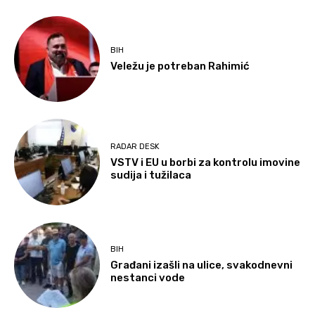
BIH
Veležu je potreban Rahimić
RADAR DESK
VSTV i EU u borbi za kontrolu imovine
sudija i tužilaca
BIH
Građani izašli na ulice, svakodnevni
nestanci vode