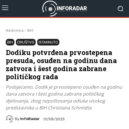
Naslovnica
BiH
BIH
DRUŠTVO
ISTAKNUTO
Dodiku potvrđena prvostepena
presuda, osuđen na godinu dana
zatvora i šest godina zabrane
političkog rada
Podsjećamo, Dodik je prvostepeno osuđen na godinu
dana zatvora i šest godina zabrane političkog
djelovanja, zbog nepoštovanja odluka visokog
predstavnika u BiH Christiana Schmidta
By
InfoRadar
01/08/2025