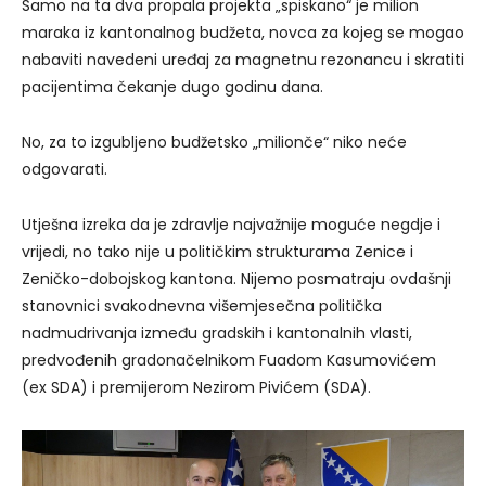
Samo na ta dva propala projekta „spiskano“ je milion
maraka iz kantonalnog budžeta, novca za kojeg se mogao
nabaviti navedeni uređaj za magnetnu rezonancu i skratiti
pacijentima čekanje dugo godinu dana.
No, za to izgubljeno budžetsko „milionče“ niko neće
odgovarati.
Utješna izreka da je zdravlje najvažnije moguće negdje i
vrijedi, no tako nije u političkim strukturama Zenice i
Zeničko-dobojskog kantona. Nijemo posmatraju ovdašnji
stanovnici svakodnevna višemjesečna politička
nadmudrivanja između gradskih i kantonalnih vlasti,
predvođenih gradonačelnikom Fuadom Kasumovićem
(ex SDA) i premijerom Nezirom Pivićem (SDA).