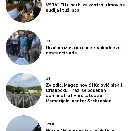
VSTV i EU u borbi za kontrolu imovine
sudija i tužilaca
BIH
Građani izašli na ulice, svakodnevni
nestanci vode
BIH
Zvizdić, Magazinović i Kojović pisali
Crishocku: Traži se poseban
administrativni status za
Memorijalni centar Srebrenica
SVIJET
Hormuški moreuz i dalje blokiran: