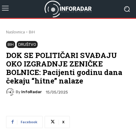
Naslovnica
BiH
BIH
DRUŠTVO
DOK SE POLITIČARI SVAĐAJU
OKO IZGRADNJE ZENIČKE
BOLNICE: Pacijenti godinu dana
čekaju “hitne” nalaze
By
InfoRadar
15/05/2025
Facebook
X