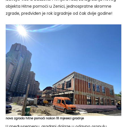
objekta Hitne pomoći u Zenici, jednospratne skromne
zgrade, predviđen je rok izgradnje od čak dvije godine!
nova zgrada hitne pomoći nakon 18 mjeseci gradnje
U međuvremenu, građani dolaze u odavno oronulu