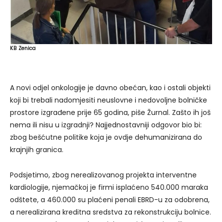
KB Zenica
A novi odjel onkologije je davno obećan, kao i ostali objekti
koji bi trebali nadomjesiti neuslovne i nedovoljne bolničke
prostore izgrađene prije 65 godina, piše Žurnal. Zašto ih još
nema ili nisu u izgradnji? Najjednostavniji odgovor bio bi:
zbog bešćutne politike koja je ovdje dehumanizirana do
krajnjih granica.
Podsjetimo, zbog nerealizovanog projekta interventne
kardiologije, njemačkoj je firmi isplaćeno 540.000 maraka
odštete, a 460.000 su plaćeni penali EBRD-u za odobrena,
a nerealizirana kreditna sredstva za rekonstrukciju bolnice.