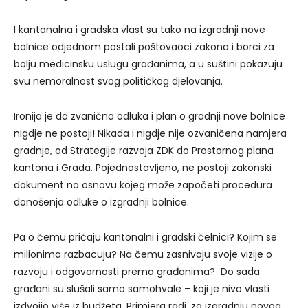
I kantonalna i gradska vlast su tako na izgradnji nove
bolnice odjednom postali poštovaoci zakona i borci za
bolju medicinsku uslugu građanima, a u suštini pokazuju
svu nemoralnost svog političkog djelovanja.
Ironija je da zvanična odluka i plan o gradnji nove bolnice
nigdje ne postoji! Nikada i nigdje nije ozvaničena namjera
gradnje, od Strategije razvoja ZDK do Prostornog plana
kantona i Grada. Pojednostavljeno, ne postoji zakonski
dokument na osnovu kojeg može započeti procedura
donošenja odluke o izgradnji bolnice.
Pa o čemu pričaju kantonalni i gradski čelnici? Kojim se
milionima razbacuju? Na čemu zasnivaju svoje vizije o
razvoju i odgovornosti prema građanima? Do sada
građani su slušali samo samohvale – koji je nivo vlasti
izdvojio više iz budžeta. Primjera radi, za izgradnju novog