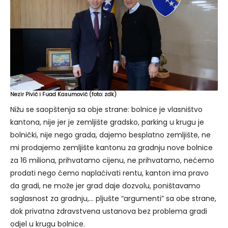
Nezir Pivić i Fuad Kasumović (foto: zdk)
Nižu se saopštenja sa obje strane: bolnice je vlasništvo
kantona, nije jer je zemljište gradsko, parking u krugu je
bolnički, nije nego grada, dajemo besplatno zemljište, ne
mi prodajemo zemljište kantonu za gradnju nove bolnice
za 16 miliona, prihvatamo cijenu, ne prihvatamo, nećemo
prodati nego ćemo naplaćivati rentu, kanton ima pravo
da gradi, ne može jer grad daje dozvolu, poništavamo
saglasnost za gradnju,… pljušte “argumenti” sa obe strane,
dok privatna zdravstvena ustanova bez problema gradi
odjel u krugu bolnice.