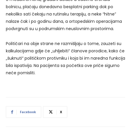
bolnicu, plaćaju donedavno besplatni parking dok po
nekoliko sati čekaju na rutinsku terapiju, a neke “hitne”
nalaze čak i po godinu dana, a ortopedskim operacijama
podvrgnuti su u podrumskim neuslovnim prostorima.
Političari na obje strane ne razmišljaju o tome, zauzeti su
kalkulacijama gdje će „uhljebiti“ članove porodice, kako će
„šuknuti“ političkom protivniku i koja bi im naredna funkcija
bila ispativija. Na pacijenta sa početka ove priče sigurno
neće pomisliti.
Facebook
X