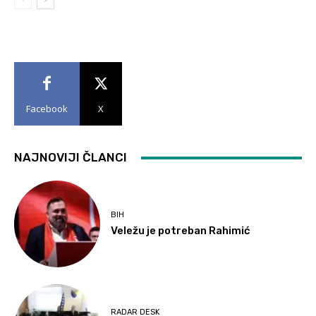
Facebook
X
NAJNOVIJI ČLANCI
BIH
Veležu je potreban Rahimić
RADAR DESK