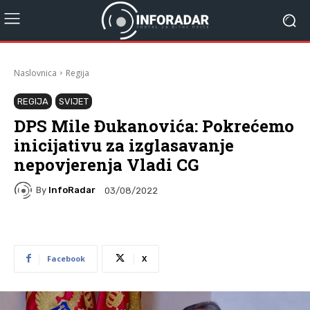
Naslovnica
Regija
REGIJA
SVIJET
DPS Mile Đukanovića: Pokrećemo
inicijativu za izglasavanje
nepovjerenja Vladi CG
By
InfoRadar
03/08/2022
Facebook
X