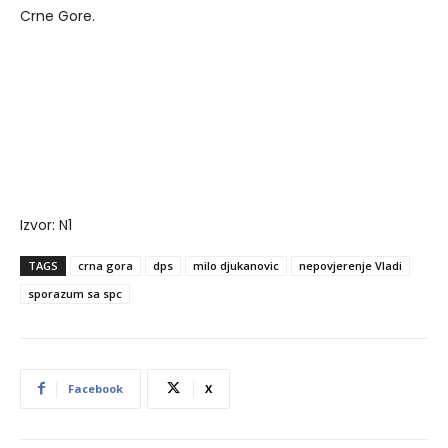
Crne Gore.
Izvor: N1
TAGS
crna gora
dps
milo djukanovic
nepovjerenje Vladi
sporazum sa spc
Facebook
X