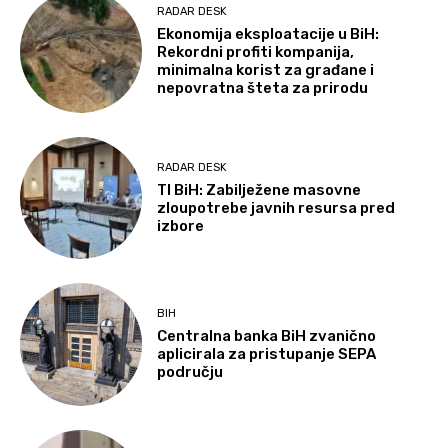
RADAR DESK
Ekonomija eksploatacije u BiH:
Rekordni profiti kompanija,
minimalna korist za građane i
nepovratna šteta za prirodu
RADAR DESK
TI BiH: Zabilježene masovne
zloupotrebe javnih resursa pred
izbore
BIH
Centralna banka BiH zvanično
aplicirala za pristupanje SEPA
području