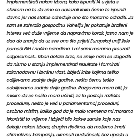
implementirati nakon izbora, kako ispuniti 14 uvjeta s
obzirom na to da smo se obvezali kako ćemo to ispuniti
davno jer naš status određuje ono što moramo odraditi. Ja
sam se zahvalio gospodinu Vaheliju jer pokazuje izraženi
interes već duže vrijeme da napravimo korak, jasno nam je
dao do znanja da uz sve ono što prijeti Europskoj uniji žele
pomoći BiH i našim narodima. I mi sami moramo preuzeti
odgovornost… Izbori dolaze brzo, ne smije nam se dogoditi
da nismo u stanju implementirati rezultate i formirati
zakonodavnu i izvršnu vlast, izbjeći krize kojima teško
odlijevamo zadnje dvije godine, nešto čemu teško
odolijevamo zadnje dvije godine. Razgovora mora biti, ja
mislim da se nešto mora učiniti, za to postoje različite
procedure, nešto je već u parlamentarnoj proceduri,
osobno mislim, koliko god da je malo vremena mi moramo
iskoristiti to vrijeme i izbjeći bilo kakve zamke koje nas
čekaju nakon izbora, drugim riječima, da možemo imati
afirmativnu kampanju, okrenuti budućnosti, bez upada u