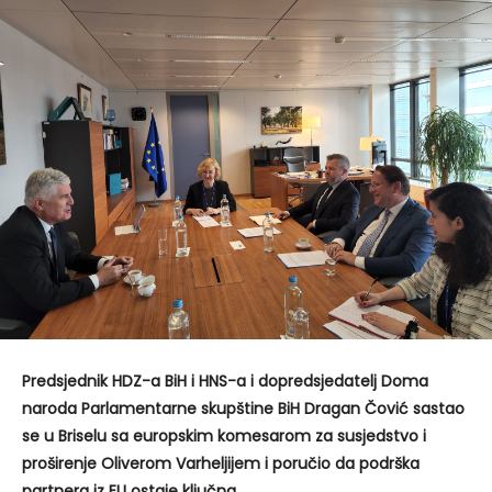
Predsjednik HDZ-a BiH i HNS-a i dopredsjedatelj Doma
naroda Parlamentarne skupštine BiH Dragan Čović sastao
se u Briselu sa europskim komesarom za susjedstvo i
proširenje Oliverom Varheljijem i poručio da podrška
partnera iz EU ostaje ključna.