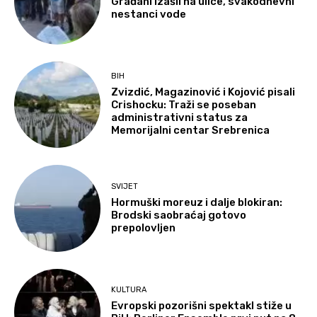
Građani izašli na ulice, svakodnevni
nestanci vode
BIH
Zvizdić, Magazinović i Kojović pisali
Crishocku: Traži se poseban
administrativni status za
Memorijalni centar Srebrenica
SVIJET
Hormuški moreuz i dalje blokiran:
Brodski saobraćaj gotovo
prepolovljen
KULTURA
Evropski pozorišni spektakl stiže u