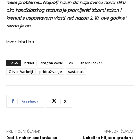
neke probleme… Najbolji način da napravimo novu sliku
oko kandidatskog statusa je promijeniti Izborni zakon i
krenuti s uspostavom vlasti već nakon 2. 10. ove godine”,
rekao je on.
Izvor: bhrt.ba
TAGS
brisel
dragan covic
eu
izborni zakon
Oliver Varhelji
pridruživanje
sastanak
Facebook
X
PRETHODNI ČLANAK
NAREDNI ČLANAK
Dodik nakon sastanka sa
Nekoliko hiljada građana