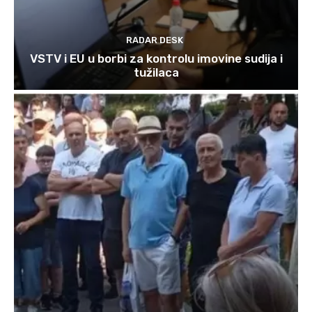
RADAR DESK
VSTV i EU u borbi za kontrolu imovine sudija i
tužilaca