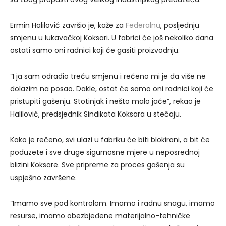
Ermin Halilović završio je, kaže za
Federalnu
, posljednju
smjenu u lukavačkoj Koksari. U fabrici će još nekoliko dana
ostati samo oni radnici koji će gasiti proizvodnju.
“I ja sam odradio treću smjenu i rečeno mi je da više ne
dolazim na posao. Dakle, ostat će samo oni radnici koji će
pristupiti gašenju. Stotinjak i nešto malo jače”, rekao je
Halilović, predsjednik Sindikata Koksara u stečaju.
Kako je rečeno, svi ulazi u fabriku će biti blokirani, a bit će
poduzete i sve druge sigurnosne mjere u neposrednoj
blizini Koksare. Sve pripreme za proces gašenja su
uspješno završene.
“Imamo sve pod kontrolom. Imamo i radnu snagu, imamo
resurse, imamo obezbjeđene materijalno-tehničke