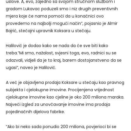
uslove. A, evo, zajedno sa svojom stručnom službom i
gradom Lukavac poduzeli smo i niz drugih preventivnih
mjera koje će nama pomoći da u konačnici ovo
provedemo na najbolji mogući način”, pojasnio je Almir
Bajrić, stečajni upravnik Koksara u stečaju.
Halilović je dodao kako se nada da će sve biti kako
treba.”Mi smo, nažalost, svjesni toga, evo, radnici su se
odazvali, vidjeli da je to kraj, barem dostojanstveno da se
ugasi”, naveo je Halilović.
A već je objavljena prodaja Koksare u stečaju kao pravnog
subjekta i cjelokupne imovine. Procijenjena vrijednost
cjelokupne imovine kao cjeline je oko 200 miliona maraka.
Najveći izgled za unovčavanje imovine ima prodaja
pojedinačnih dijelova fabrike.
“Ako bi neko sada ponudio 200 miliona, povjerioci bi se