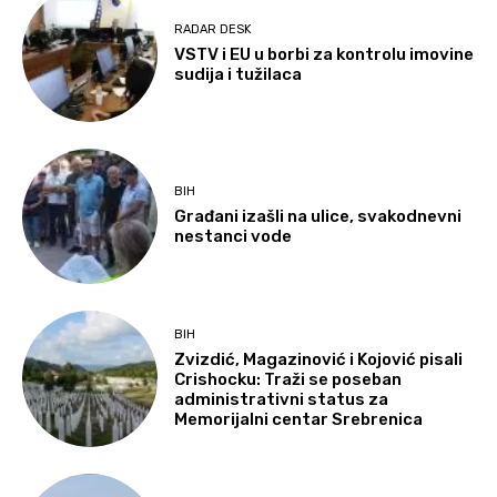
RADAR DESK
VSTV i EU u borbi za kontrolu imovine
sudija i tužilaca
BIH
Građani izašli na ulice, svakodnevni
nestanci vode
BIH
Zvizdić, Magazinović i Kojović pisali
Crishocku: Traži se poseban
administrativni status za
Memorijalni centar Srebrenica