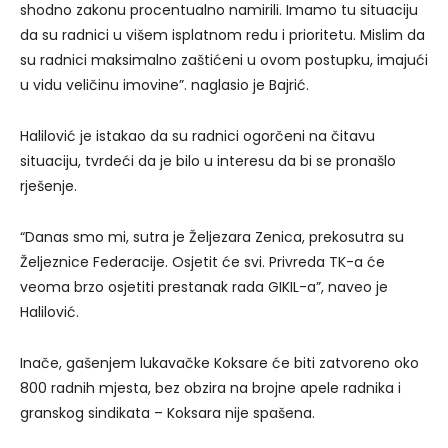
shodno zakonu procentualno namirili. Imamo tu situaciju
da su radnici u višem isplatnom redu i prioritetu. Mislim da
su radnici maksimalno zaštićeni u ovom postupku, imajući
u vidu veličinu imovine”. naglasio je Bajrić.
Halilović je istakao da su radnici ogorčeni na čitavu
situaciju, tvrdeći da je bilo u interesu da bi se pronašlo
rješenje.
“Danas smo mi, sutra je Željezara Zenica, prekosutra su
Željeznice Federacije. Osjetit će svi. Privreda TK-a će
veoma brzo osjetiti prestanak rada GIKIL-a”, naveo je
Halilović.
Inače, gašenjem lukavačke Koksare će biti zatvoreno oko
800 radnih mjesta, bez obzira na brojne apele radnika i
granskog sindikata – Koksara nije spašena.