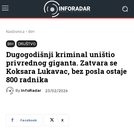
Naslovnica
BiH
BIH
DRUŠTVO
Dugogodišnji kriminal uništio
privrednog giganta. Zatvara se
Koksara Lukavac, bez posla ostaje
800 radnika
By
InfoRadar
23/02/2026
Facebook
X