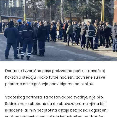
Danas se i zvanično gase proizvodne peći u lukavačkoj
Koksari u stečaju, i kako tvrde nadležni, završene su sve
pripreme da se gašenje obavi sigurno po okolinu.
Strateškog partnera, za nastavak proizvodnje, nije bilo.
Radnicima je obećano da će obaveze prema njima biti
isplaćene, ali njih pet stotina ostaje bez posla, i ogorčeni
su zbog propasti ovog velikog industrijskog preduzeća.