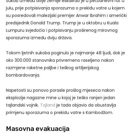
Sukob između dvije zemlje eskalirao je u petodnevni rat u
julu, prije potpisivanja sporazuma o prekidu vatre u kojem
su posredovali malezijski premijer Anwar Ibrahim i američki
predsjednik Donald Trump. Trump je u oktobru u Kuala
Lumpuru svjedočio i potpisivanju proširenog mirovnog
sporazuma između dviju država.
Tokom ljetnih sukoba poginulo je najmanje 48 ljudi, dok je
oko 300.000 stanovnika privremeno raseljeno nakon
razmjene raketne paljbe i teškog artiljerijskog
bombardovanja.
Napetosti su ponovo porasle prošlog mjeseca nakon
eksplozije nagazne mine u kojoj je teško ranjen jedan
tajlandski vojnik.
Tajland
je tada objavio da obustavlja
primjenu sporazuma o prekidu vatre s Kambodžom.
Masovna evakuacija