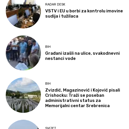
RADAR DESK
VSTV i EU u borbi za kontrolu imovine
sudija i tužilaca
BIH
Građani izašli na ulice, svakodnevni
nestanci vode
BIH
Zvizdić, Magazinović i Kojović pisali
Crishocku: Traži se poseban
administrativni status za
Memorijalni centar Srebrenica
SVIJET