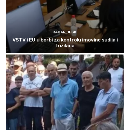
RADAR DESK
VSTV i EU u borbi za kontrolu imovine sudija i
tužilaca