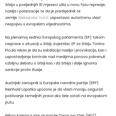
Srbija u posljednjih 10 mjeseci ušla u novu fazu represije,
nasilja i polarizacije te da je predsjednik te
zemlje
Aleksandar Vučić
uspostavio autoritornu vlast
nespojivu s evropskim vrijednostima.
Na plenarnoj sednici Evropskog parlamenta (EP) tokom
rasprave o situaciji u Srbiji, izvjestilac EP za Srbiju Tonino
Picula rekao je da su eskalacija nasilja i provokacija, kao i
uspostavljanje kontrole nad medijima ponovo pokrenuli
ozbiljnu debatu o Srbiji kao i da Srbija i dalje ignorira
sankcije protiv Rusije.
Austrijski zastupnik iz Europske narodne partije (EPP)
Reinhold Lopatka upozorio je da vlasti moraju osigurati
poštivanje temeljnih prava ako žele ostati na evropskom
putu.
Njihov kolega iz iste grupacije Davor Ivo Stier (HDZ)