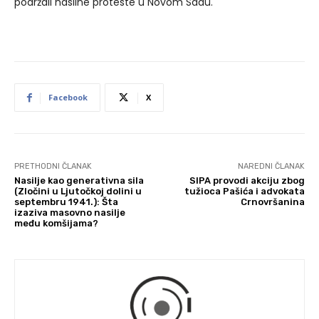
podržali nasilne proteste u Novom Sadu.
Facebook
X
PRETHODNI ČLANAK
NAREDNI ČLANAK
Nasilje kao generativna sila
SIPA provodi akciju zbog
(Zločini u Ljutočkoj dolini u
tužioca Pašića i advokata
septembru 1941.): Šta
Crnovršanina
izaziva masovno nasilje
među komšijama?