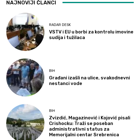
NAJNOVIJI ČLANCI
RADAR DESK
VSTV i EU u borbi za kontrolu imovine
sudija i tužilaca
BIH
Građani izašli na ulice, svakodnevni
nestanci vode
BIH
Zvizdić, Magazinović i Kojović pisali
Crishocku: Traži se poseban
administrativni status za
Memorijalni centar Srebrenica