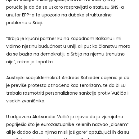
poručio je da će se uskoro raspravljati o statusu SNS-a
unutar EPP-a te upozorio na duboke strukturalne
probleme u Srbiji.
“Srbija je ključni partner EU na Zapadnom Balkanu i mi
vidimo njezinu budućnost u Uniji, ali put ka članstvu mora
da se bazira na demokratiji, a Srbija na njemu trenutno
nije”, rekao je Lopatka.
Austrijski socijaldemokrat Andreas Schieder ocijenio je da
je previše protesta označeno kao terorizam, te da bi EU
trebala razmotriti personalizirane sankcije protiv Vučića i
visokih zvaničnika.
U odgovoru Aleksandar Vučić je izjavio da je vjerojatno
pogriješio što je eurozastupnike Zelenih nazvao „ološem“
ali je dodao da „o njima misli još gore“ optužujući ih da su