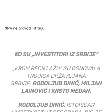
BAVEĆI SE OVIM POSLOM,
PROPUTOVAO CIJELI SVIJET.
POZNAT JE I KAO VELIKI
„PARTIZANOVAC“ I OSNIVAČ
FONDACIJE „GROBARI ZA NAS“.
POZNAVAOCI LOKLANIH PRILIKA
TVRDE DA LAINOVIĆ NE MORA DA SE
BAVI NIČIM, JER JE NASLIJEDIO
POZAMAŠNO BOGATSTVO.
MILJAN LAINOVIĆ JE SIN
BRANISLAVA LAINOVIĆA ZVANOG
DUGI, KOJI JE UBIJEN 2000. GODINE
U BEOGRADU. DUGI JE U RATU BIO