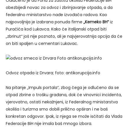
Odlučeno je da Fond za zaštitu okoliša Federacije BiH
obezbijedi novac za odvoz i zbrinjavanje otpada, a da
federalno ministarstvo nađe izvođača radova. Kao
najpovoljnija je izabrana ponuda firme
„Kemeko BH“
iz
Puračića kod Lukavca. Kako će italijanski otpad biti
„zbrinut“ još nije poznato, ali je najvjerovatnija opcija da će
on biti spaljen u cementari Lukavac.
Odvoz otpada iz Drvara; foto: antikorupcija.info
Na pitanje „Impuls portala“, zbog čega je odlučeno da se
otpad zbrine o trošku građana, dok će vinovnici incidenta,
vjerovatno, ostati nekažnjeni, iz Federalnog ministarstva
okoliša i turizma smo dobili prilično opširan i ne baš
konkretan odgovor. Ipak, iz njega se može isčitati da Vlada
Federacije BiH nije imala baš mnogo izbora.