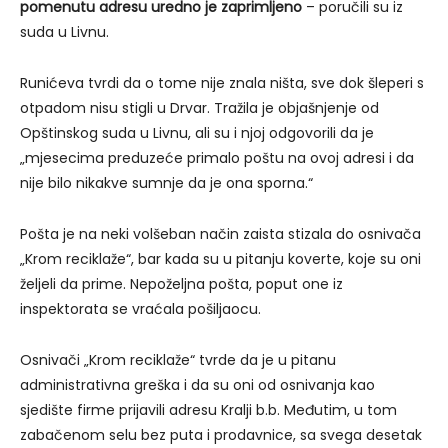
pomenutu adresu uredno je zaprimljeno
– poručili su iz
suda u Livnu.
Runićeva tvrdi da o tome nije znala ništa, sve dok šleperi s
otpadom nisu stigli u Drvar. Tražila je objašnjenje od
Opštinskog suda u Livnu, ali su i njoj odgovorili da je
„mjesecima preduzeće primalo poštu na ovoj adresi i da
nije bilo nikakve sumnje da je ona sporna.“
Pošta je na neki volšeban način zaista stizala do osnivača
„Krom reciklaže“, bar kada su u pitanju koverte, koje su oni
željeli da prime. Nepoželjna pošta, poput one iz
inspektorata se vraćala pošiljaocu.
Osnivači „Krom reciklaže“ tvrde da je u pitanu
administrativna greška i da su oni od osnivanja kao
sjedište firme prijavili adresu Kralji b.b. Međutim, u tom
zabačenom selu bez puta i prodavnice, sa svega desetak