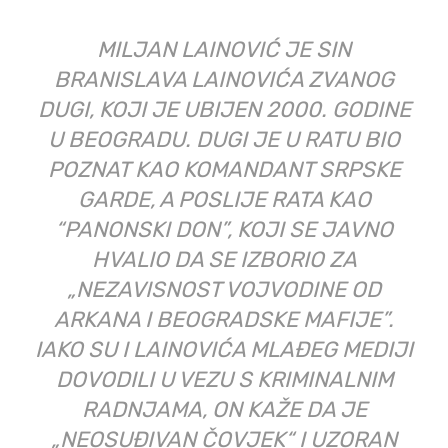
POSAO U DRVARU SU, KAŽU,
ZAPOČELI „IZ PATRIOTSKIH
RAZLOGA“, KAKO BI POMOGLI
LOKALNOM STANOVNIŠTVU, ALI I
ZATO ŠTO U SRBIJI ZAKONOM NIJE
DOZVOLJEN UVOZ OTPADA.
U BIH JE UVOZ OTPADA DOZVOLJEN,
AKO JE TAJ OTPAD NAMIJENJEN ZA
RECIKLAŽU, ODNOSNO PRERADU.
Izvozimo djecu, uvozimo otpad
– Kao građanka Drvara, ogorčena sam što bilo koji
„investitor“ s osnivačkim kapitalom od ukupno 400 KM,