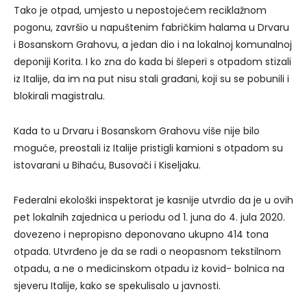
Tako je otpad, umjesto u nepostojećem reciklažnom
pogonu, završio u napuštenim fabričkim halama u Drvaru
i Bosanskom Grahovu, a jedan dio i na lokalnoj komunalnoj
deponiji Korita. I ko zna do kada bi šleperi s otpadom stizali
iz Italije, da im na put nisu stali građani, koji su se pobunili i
blokirali magistralu.
Kada to u Drvaru i Bosanskom Grahovu više nije bilo
moguće, preostali iz Italije pristigli kamioni s otpadom su
istovarani u Bihaću, Busovači i Kiseljaku.
Federalni ekološki inspektorat je kasnije utvrdio da je u ovih
pet lokalnih zajednica u periodu od 1. juna do 4. jula 2020.
dovezeno i nepropisno deponovano ukupno 414 tona
otpada. Utvrđeno je da se radi o neopasnom tekstilnom
otpadu, a ne o medicinskom otpadu iz kovid- bolnica na
sjeveru Italije, kako se spekulisalo u javnosti.