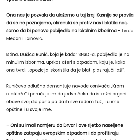
Ona nas je pozvala da ulažemo u taj kraj. Kasnije se pravila
da se ne poznajemo, okrenula se protiv nas i blatila nas,
samo da bi ponovo pobijedila na lokalnim izborima
– tvrde
Medan i Lainović.
Istina, Dušica Runić, koja je kadar SNSD-a, pobijedila je na
minulim izborima, uprkos aferi s otpadom, koju je, kako
ona tvrdi, „opozicija iskoristila da je blati plasirajući laži“.
Runićeva odlučno demantuje navode osnivača „Krom
reciklaže“ i poručuje im da jedva čeka da istražni organi
obave svoj dio posla pa da ih sve redom tuži, i u ime
opštine i u svoje ime.
– Oni su imali namjeru da Drvar i ove rijetko naseljene
opštine zatrpaju evropskim otpadom i da profitiraju.