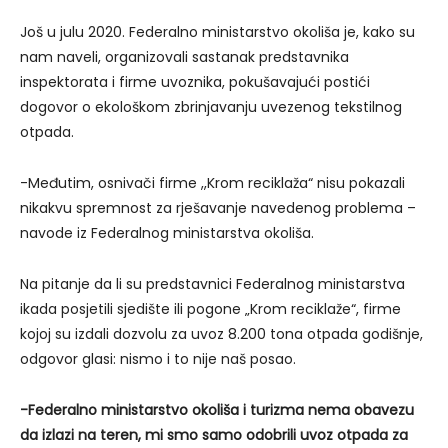
Još u julu 2020. Federalno ministarstvo okoliša je, kako su
nam naveli, organizovali sastanak predstavnika
inspektorata i firme uvoznika, pokušavajući postići
dogovor o ekološkom zbrinjavanju uvezenog tekstilnog
otpada.
-Međutim, osnivači firme ,,Krom reciklaža“ nisu pokazali
nikakvu spremnost za rješavanje navedenog problema –
navode iz Federalnog ministarstva okoliša.
Na pitanje da li su predstavnici Federalnog ministarstva
ikada posjetili sjedište ili pogone „Krom reciklaže“, firme
kojoj su izdali dozvolu za uvoz 8.200 tona otpada godišnje,
odgovor glasi: nismo i to nije naš posao.
-Federalno ministarstvo okoliša i turizma nema obavezu
da izlazi na teren, mi smo samo odobrili uvoz otpada za