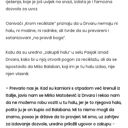
rješenja, koje je još uvijek na snazi, izdata je i famozna
dozvola za uvoz.
Osnivači „Krom reciklaže“ priznaju da u Drvaru nemaju ni
halu, ni mašine, ni radnike, ali tvrde da su prevareni i
satanizovani „na pravdi boga“.
Kažu da su uredno „zakupili halu“ u selu Pasjak iznad
Drvara, kako bi u njoj otvorili pogon za reciklažu, ali da se
ispostavilo da Mišo Balaban, koji im je tu halu izdao, nije
njen vlasnik.
– Prevario nas je. Kad su kamioni s otpadom već krenuli iz
Italije, javio nam se Mirko Matošević iz Drvara i rekao nam
da ne možemo robu voziti u tu halu, jer je to njegova hala,
pošto ju je on kupio od Balabana. Mi to nismo mogli da
znamo, posao je države da to provjeri. Mi smo, uz zahtjev
za izdavanje dozvole, uredno priložili ugovor o zakupu
–