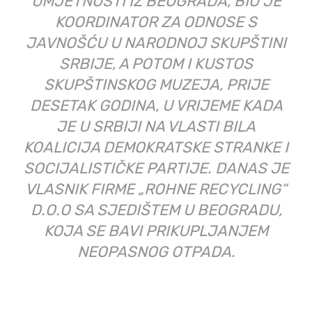
POZNAT KAO KOMANDANT SRPSKE
GARDE, A POSLIJE RATA KAO
“PANONSKI DON”, KOJI SE JAVNO
HVALIO DA SE IZBORIO ZA
„NEZAVISNOST VOJVODINE OD
ARKANA I BEOGRADSKE MAFIJE”.
IAKO SU I LAINOVIĆA MLAĐEG MEDIJI
DOVODILI U VEZU S KRIMINALNIM
RADNJAMA, ON KAŽE DA JE
„NEOSUĐIVAN ČOVJEK“ I UZORAN
OTAC TROJE DJECE.
TREĆI SUVLASNIK „KROM