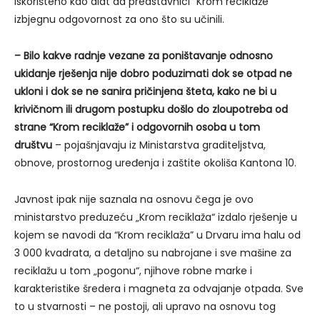
iskorišteno kao alat da predstavnici “Krom reciklaže”
izbjegnu odgovornost za ono što su učinili.
– Bilo kakve radnje vezane za poništavanje odnosno
ukidanje rješenja nije dobro poduzimati dok se otpad ne
ukloni i dok se ne sanira pričinjena šteta, kako ne bi u
krivičnom ili drugom postupku došlo do zloupotreba od
strane “Krom reciklaže” i odgovornih osoba u tom
društvu
– pojašnjavaju iz Ministarstva graditeljstva,
obnove, prostornog uređenja i zaštite okoliša Kantona 10.
Javnost ipak nije saznala na osnovu čega je ovo
ministarstvo preduzeću „Krom reciklaža“ izdalo rješenje u
kojem se navodi da “Krom reciklaža” u Drvaru ima halu od
3 000 kvadrata, a detaljno su nabrojane i sve mašine za
reciklažu u tom „pogonu“, njihove robne marke i
karakteristike šredera i magneta za odvajanje otpada. Sve
to u stvarnosti – ne postoji, ali upravo na osnovu tog