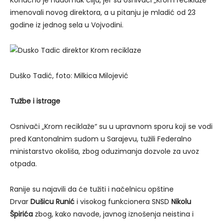
imenovali novog direktora, a u pitanju je mladić od 23
godine iz jednog sela u Vojvodini.
Duško Tadić, foto: Milkica Milojević
Tužbe i istrage
Osnivači „Krom reciklaže“ su u upravnom sporu koji se vodi
pred Kantonalnim sudom u Sarajevu, tužili Federalno
ministarstvo okoliša, zbog oduzimanja dozvole za uvoz
otpada.
Ranije su najavili da će tužiti i načelnicu opštine
Drvar
Dušicu Runić
i visokog funkcionera SNSD
Nikolu
Špirića
zbog, kako navode, javnog iznošenja neistina i