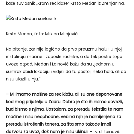
kaže suvlasnik „Krom reciklaže“ Krsto Medan iz Zrenjanina.
Krsto Medan, foto: Milkica Milojević
Na pitanje, zar nije logično da prvo preuzmu halu i u njoj
instaliruju mašine i zaposle radnike, a da tek poslije toga
uvoze otpad, Medan i Lainović kažu da su „jednom u
sumrak obišli lokaciju i vidjeli da tu postoji neka hala, ali da
nisu ulazili u nju.“
– Mi imamo mašine za reciklažu, ali su one deponovane
kod mog prijatelja u Zadru. Dobro je što ih nismo dovezli,
kud bismo s njima. Uostalom, za preradu tekstila te nam
mašine i nisu neophodne, većina njih je namijenjena za
preradu istrošenih tonera, za šta smo takođe imali
dozvolu za uvoz, dok nam je nisu ukinuli
– tvrdi Lainović.