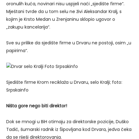
oronulih kuća, novinari nisu uspjeli naći „sjedište firme“.
Mještani tvrde da u tom selu ne živi Aleksandar Kralj, s
kojim je Krsto Medan u Zrenjaninu sklopio ugovor o
„zakupu kancelarija“.
Sve su prilike da sjedište firme u Drvaru ne postoji, osim „u
papirima“.
Sjedište firme Krom reciklaža u Drvaru, selo Kralji; foto:
Srpskainfo
Ništa gore nego biti direktor!
Dok se mnogi u BiH otimaju za direktorske pozicije, Duško
Tadić, šumarski radnik iz Šipovljana kod Drvara, jedva čeka
da se riješi direktorovanja.