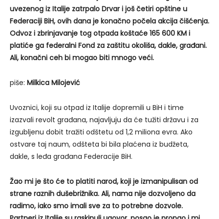
uvezenog iz Italije zatrpalo Drvar i još četiri opštine u
Federaciji BiH, ovih dana je konačno počela akcija čišćenja.
Odvoz i zbrinjavanje tog otpada koštaće 165 600 KM i
platiće ga federalni Fond za zaštitu okoliša, dakle, građani.
Ali, konačni ceh bi mogao biti mnogo veći.
piše:
Milkica Milojević
Uvoznici, koji su otpad iz Italije dopremili u BiH i time
izazvali revolt građana, najavljuju da će tužiti državu i za
izgubljenu dobit tražiti odštetu od 1,2 miliona evra. Ako
ostvare taj naum, odšteta bi bila plaćena iz budžeta,
dakle, s leđa građana Federacije BiH.
Žao mi je što će to platiti narod, koji je izmanipulisan od
strane raznih dušebrižnika. Ali, nama nije dozvoljeno da
radimo, iako smo imali sve za to potrebne dozvole.
Partneri iz Italije su raskinuli ugovor, posao je propao i mi