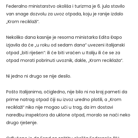
Federalno ministarstvo okoliša i turizma je 6. jula stavilo
van snage dozvolu za uvoz otpada, koju je ranije izdalo
„Krom reciklaži“.
Nekoliko dana kasnije je resorna ministarka Edita Đapo
izjavila da će „u roku od sedam dana“ uvezeni italijanski
otpad „biti riješen“: ili će biti vraćen u Italiju ili će se za
otpad morati pobrinuti uvoznik, dakle, „Krom reciklaža“.
Ni jedno ni drugo se nije desilo.
Pošto Italijanima, očigledno, nije bilo ni na kraj pameti da
prime natrag otpad čiji su izvoz uredno platili, a „Krom
reciklaži“ niko nije mogao ući u trag, da im dostavi
naredbu inspektora da uklone otpad, moralo se naći neko
drugo rješenje.