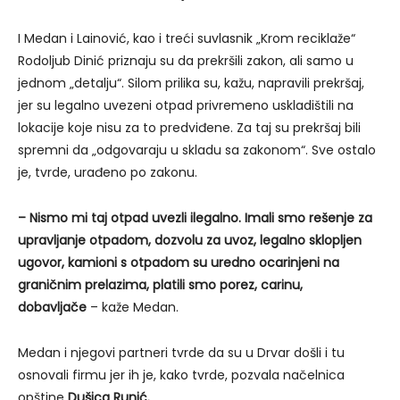
I Medan i Lainović, kao i treći suvlasnik „Krom reciklaže“
Rodoljub Dinić priznaju su da prekršili zakon, ali samo u
jednom „detalju“. Silom prilika su, kažu, napravili prekršaj,
jer su legalno uvezeni otpad privremeno uskladištili na
lokacije koje nisu za to predviđene. Za taj su prekršaj bili
spremni da „odgovaraju u skladu sa zakonom“. Sve ostalo
je, tvrde, urađeno po zakonu.
– Nismo mi taj otpad uvezli ilegalno. Imali smo rešenje za
upravljanje otpadom, dozvolu za uvoz, legalno sklopljen
ugovor, kamioni s otpadom su uredno ocarinjeni na
graničnim prelazima, platili smo porez, carinu,
dobavljače
– kaže Medan.
Medan i njegovi partneri tvrde da su u Drvar došli i tu
osnovali firmu jer ih je, kako tvrde, pozvala načelnica
opštine
Dušica Runić.