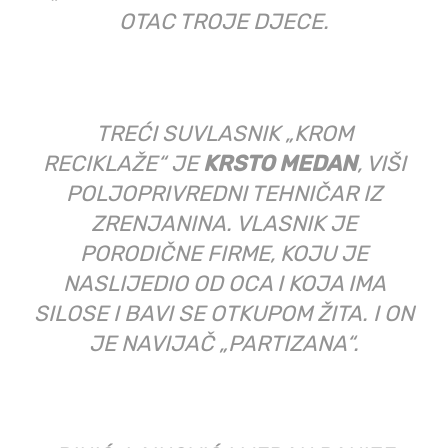
može “legalno” osnovati firmu za uvoz 8 000 tona otpada
godišnje
– kaže
Živana Sabljić
, aktivistkinja iz Drvara, koja
se među prvima pobunila protiv odlaganja uvoznog
otpada u ovom gradu.
Navodi i da je zaprepaštena rješenjem s potpisom
kantonalnog ministra Hikmeta Hodžića, kojim je „na lijepe
oči“ i bez provjere činjeničnog stanja, „Krom reciklaži“
izdata dozvola za upravljanje otpadom.
– Ovaj otpad će biti odvezen iz Drvara, ali ja se plašim da
će sutra opet neki ministrić ili gospođa ministarka staviti
pečat na život moje djece i unučadi. Zemlja koja izvozi
djecu, a uvozi otpad ne može biti zemlja za život, a upravo
to se događa u BiH
– kaže Sabljićeva.
Poručuje da neformalna grupa građana, koja djeluje pod
motom „Drvar bez otpada nam se dopada“ i u kojoj je ona