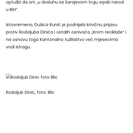
optužbi da oni „u dosluhu sa Sarajevom truju srpski narod
u BiH“.
Istovremeno, Dušica Runić je podnijela krivičnu prijavu
protiv Rodoljuba Dinića i ostalih osnivača „Krom reciklaže“ i
na osnovu toga Kantonalno tužilaštvo već mjesecima
vodi istragu.
Rodoljub Dinić, foto: Blic
Krivična prijava protiv Rodoljuba Dinića