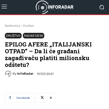
Naslovnica
Društvo
DRUŠTVO
RADAR DESK
EPILOG AFERE „ITALIJANSKI
OTPAD“ – Da li će građani
zagađivaču platiti milionsku
odštetu?
By
InfoRadar
19/03/2021
Facebook
X