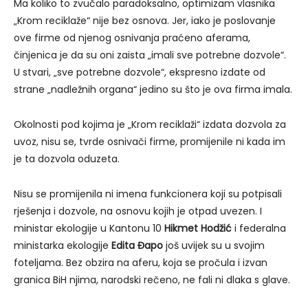
Ma koliko to zvučalo paradoksalno, optimizam vlasnika
„Krom reciklaže“ nije bez osnova. Jer, iako je poslovanje
ove firme od njenog osnivanja praćeno aferama,
činjenica je da su oni zaista „imali sve potrebne dozvole“.
U stvari, „sve potrebne dozvole“, ekspresno izdate od
strane „nadležnih organa“ jedino su što je ova firma imala.
Okolnosti pod kojima je „Krom reciklaži“ izdata dozvola za
uvoz, nisu se, tvrde osnivači firme, promijenile ni kada im
je ta dozvola oduzeta.
Nisu se promijenila ni imena funkcionera koji su potpisali
rješenja i dozvole, na osnovu kojih je otpad uvezen. I
ministar ekologije u Kantonu 10
Hikmet Hodžić
i federalna
ministarka ekologije
Edita Đapo
još uvijek su u svojim
foteljama. Bez obzira na aferu, koja se pročula i izvan
granica BiH njima, narodski rečeno, ne fali ni dlaka s glave.