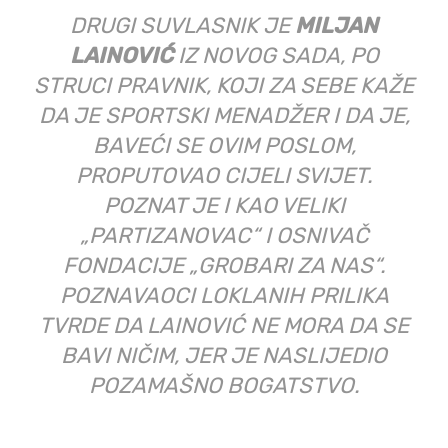
RECIKLAŽE“ JE
KRSTO MEDAN
, VIŠI
POLJOPRIVREDNI TEHNIČAR IZ
ZRENJANINA. VLASNIK JE
PORODIČNE FIRME, KOJU JE
NASLIJEDIO OD OCA I KOJA IMA
SILOSE I BAVI SE OTKUPOM ŽITA. I ON
JE NAVIJAČ „PARTIZANA“.
DINIĆ, LAINOVIĆ I MEDAN RANIJE
NISU IMALI ZAJEDNIČKE POSLOVNE
PODUHVATE. „KROM RECIKLAŽU“ U
DRVARU SU OSNOVALI UZ OSNIVAČKI
ULOG OD PO 400 KM PO OSNIVAČU.