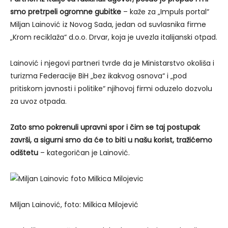
smo pretrpeli ogromne gubitke
– kaže za „Impuls portal“
Miljan Lainović iz Novog Sada, jedan od suvlasnika firme
„Krom reciklaža“ d.o.o. Drvar, koja je uvezla italijanski otpad.
Lainović i njegovi partneri tvrde da je Ministarstvo okoliša i
turizma Federacije BiH „bez ikakvog osnova“ i „pod
pritiskom javnosti i politike“ njihovoj firmi oduzelo dozvolu
za uvoz otpada.
Zato smo pokrenuli upravni spor i čim se taj postupak
završi, a sigurni smo da će to biti u našu korist, tražićemo
odštetu
– kategoričan je Lainović.
Miljan Lainović, foto: Milkica Milojević