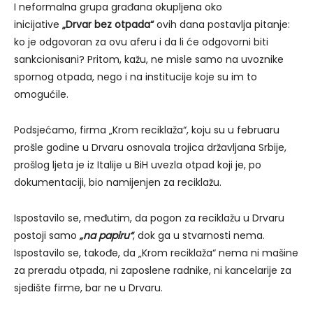
I neformalna grupa građana okupljena oko
inicijative
„Drvar bez otpada“
ovih dana postavlja pitanje:
ko je odgovoran za ovu aferu i da li će odgovorni biti
sankcionisani? Pritom, kažu, ne misle samo na uvoznike
spornog otpada, nego i na institucije koje su im to
omogućile.
Podsjećamo, firma „Krom reciklaža“, koju su u februaru
prošle godine u Drvaru osnovala trojica državljana Srbije,
prošlog ljeta je iz Italije u BiH uvezla otpad koji je, po
dokumentaciji, bio namijenjen za reciklažu.
Ispostavilo se, međutim, da pogon za reciklažu u Drvaru
postoji samo
„na papiru“
, dok ga u stvarnosti nema.
Ispostavilo se, takođe, da „Krom reciklaža“ nema ni mašine
za preradu otpada, ni zaposlene radnike, ni kancelarije za
sjedište firme, bar ne u Drvaru.