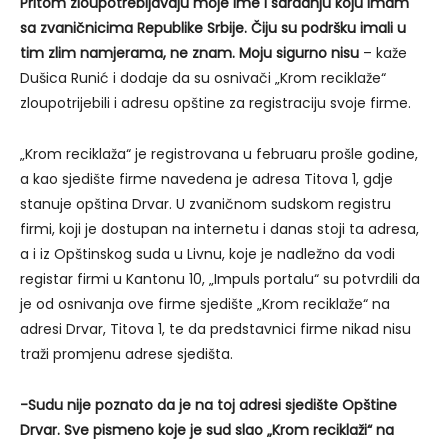
Pritom zloupotrebljavaju moje ime i saradnju koju imam
sa zvaničnicima Republike Srbije. Čiju su podršku imali u
tim zlim namjerama, ne znam. Moju sigurno nisu
– kaže
Dušica Runić i dodaje da su osnivači „Krom reciklaže“
zloupotrijebili i adresu opštine za registraciju svoje firme.
„Krom reciklaža“ je registrovana u februaru prošle godine,
a kao sjedište firme navedena je adresa Titova 1, gdje
stanuje opština Drvar. U zvaničnom sudskom registru
firmi, koji je dostupan na internetu i danas stoji ta adresa,
a i iz Opštinskog suda u Livnu, koje je nadležno da vodi
registar firmi u Kantonu 10, „Impuls portalu“ su potvrdili da
je od osnivanja ove firme sjedište „Krom reciklaže“ na
adresi Drvar, Titova 1, te da predstavnici firme nikad nisu
traži promjenu adrese sjedišta.
-Sudu nije poznato da je na toj adresi sjedište Opštine
Drvar. Sve pismeno koje je sud slao „Krom reciklaži“ na