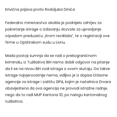
KO SU „INVESTITORI IZ SRBIJE“
„KROM RECIKLAŽU“ SU OSNOVALA
TROJICA DRŽAVLJANA
SRBIJE:
RODOLJUB DINIĆ, MILJAN
LAINOVIĆ I KRSTO MEDAN.
RODOLJUB DINIĆ
, ISTORIČAR
UMJETNOSTI IZ BEOGRADA, BIO JE
KOORDINATOR ZA ODNOSE S
JAVNOŠĆU U NARODNOJ SKUPŠTINI
SRBIJE, A POTOM I KUSTOS
SKUPŠTINSKOG MUZEJA, PRIJE