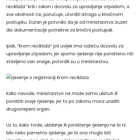
reciklaža” krši i zakon i dozvolu za upravljanje otpadom, a
sve okolnosti će, poručuje, utvrditi istraga u krivičnom
postupku. Duran je potvrdio da je od ministarstva izuzet
dio dokumentacije potrebne za krivični postupak.
Ipak, “Krom reciklaža” još uvijek ima važeću dozvolu za
upravljanje otpadom, jer sporno rješenje nije poništeno niti
stavljeno van snage, potvrdili su u ministarstvu.
Kako navode, ministarstvo ne može samo ukinuti ili
poništiti svoje rješenje, jer to po zakonu mora uraditi
drugostepeni organ.
Uz to, kako tvrde, ukidanje ili poništenje rješenja ne bi ni
bilo neko pametno rješenje, jer bi ono moglo biti