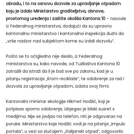
obradu, i to na osnovu dozvole za upravljanje otpadom
koju je izdalo Ministarstvo graditeljstva, obnove,
prostornog uređenja i zaštite okoliša Kantona 10
– navode
iz Federalnog ministarstva, dodajući da su upravno
kantonalno ministarstvo i kantonalna inspekcija dužni da
„vrše nadzor nad subjektom kome su izdali dozvolu“.
Pošto se to očigledno nije desilo, iz Federalnog
ministarstva su, kako navode, od Tužilaštva Kantona 10
zatražili da istraži da li je baš sve po zakonu, kad je u
pitanju registracija „Krom reciklaže“, te odobrenje za rad i
dozvola za upravljanje otpadom, izdata ovoj firmi.
Kantonalni ministar ekologije Hikmet Hodžić, koji je
potpisao sporno odobrenje, izbjegao je bliski susret s
medijima. Nije se javljao na telefon, niti je odgovarao na
poruke. Ministarstvo koje Hodžić vodi je na pitanja „Impuls
portala“, u vezi sa slučajem „italijanski otpad“, odgovorilo