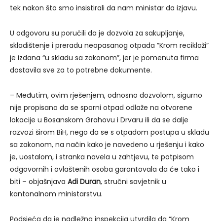
tek nakon što smo insistirali da nam ministar da izjavu.
U odgovoru su poručili da je dozvola za sakupljanje,
skladištenje i preradu neopasanog otpada ”Krom reciklaži”
je izdana “u skladu sa zakonom”, jer je pomenuta firma
dostavila sve za to potrebne dokumente.
– Međutim, ovim rješenjem, odnosno dozvolom, sigurno
nije propisano da se sporni otpad odlaže na otvorene
lokacije u Bosanskom Grahovu i Drvaru ili da se dalje
razvozi širom BiH, nego da se s otpadom postupa u skladu
sa zakonom, na način kako je navedeno u rješenju i kako
je, uostalom, i stranka navela u zahtjevu, te potpisom
odgovornih i ovlaštenih osoba garantovala da će tako i
biti – objašnjava
Adi Duran
, stručni savjetnik u
kantonalnom ministarstvu.
Podsjeća da je nadležna inspekcija utvrdila da “Krom