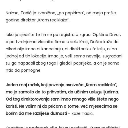
Naime, Tadić je zvanično, „po papirima“, od maja prošle
godine direktor „Krom reciklaže“.
Iako je sjedište te firme po registru u zgradi Opštine Drvar,
a po tvrdnjama vlasnika firme u selu Kralji, Duško kaže da
nikad nije imao ni kancelariju, ni direktorsku fotelju, ni na
jednoj od tih lokacija. Imao je, veli, samo nevolje, sugrađani
su ga napadali zbog toga i gledali poprijeko, a on je samo
htio da pomogne.
Jedan moj rođak, koji poznaje osnivače „Krom reciklaže“,
me je zamolio da to prihvatim, da učinim uslugu ljudima.
Od tog direktorovanja sam imao mnogo više štete nego
koristi. Ne volim ni da pričam o tome, već mjesecima se
borim da me razriješe dužnosti
– kaže Tadić.
Konačno je nadomak cilja, jer su osnivači „Krom reciklaže“