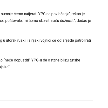
z sumnje ćemo natjerati YPG na povlačenje’, rekao je.
 se poštovalo, mi ćemo obaviti našu dužnost”, dodao je
utorak ruski i sirijski vojnici će od srijede patrolirati
ko “neće dopustiti” YPG-u da ostane blizu turske
jnika”.