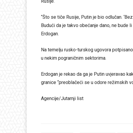
Rusije.
“Što se tiče Rusije, Putin je bio odlučan. ‘Be
Budući da je takvo obećanje dano, ne bude li
Erdogan.
Na temelju rusko-turskog ugovora potpisanog u 
u nekim pograničnim sektorima.
Erdogan je rekao da ga je Putin uvjeravao ka
granice “preoblačeći se u odore režimskih vo
Agencije/Jutarnji list