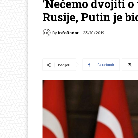
‘Nećemo dvojiti o 
Rusije, Putin je bi
By
InfoRadar
23/10/2019
Facebook
Podjeli