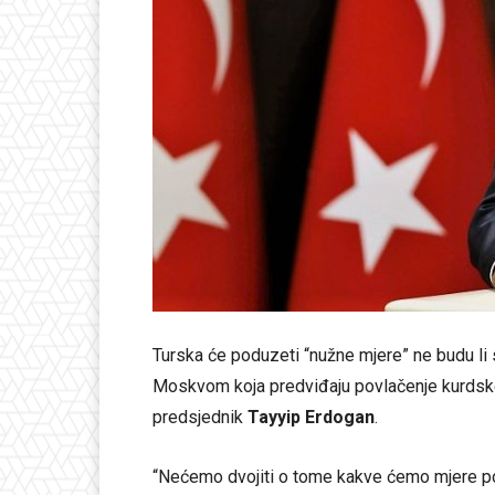
Turska će poduzeti “nužne mjere” ne budu l
Moskvom koja predviđaju povlačenje kurdske m
predsjednik
Tayyip Erdogan
.
“Nećemo dvojiti o tome kakve ćemo mjere po