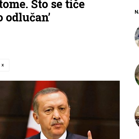
tome. Što se tiče
N
o odlučan’
X