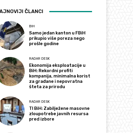
AJNOVIJI ČLANCI
BIH
Samo jedan kanton u FBiH
prikupio više poreza nego
prošle godine
RADAR DESK
Ekonomija eksploatacije u
BiH: Rekordni profiti
kompanija, minimalna korist
za građane i nepovratna
šteta za prirodu
RADAR DESK
TI BiH: Zabilježene masovne
zloupotrebe javnih resursa
pred izbore