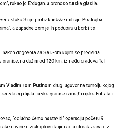
om”, rekao je Erdogan, a prenose turska glasila.
veroistoku Sirije protiv kurdske milicije Postrojba
čkima”, a zapadne zemlje ih podupiru u borbi sa
zivu nakon dogovora sa SAD-om kojim se predviđa
 granice, na dužini od 120 km, između gradova Tal
gom
Vladimirom Putinom
drugi ugovor na temelju kojeg
eostalog dijela turske granice između rijeke Eufrata i
vao, “odlučno ćemo nastaviti” operaciju početu 9.
urske novine u zrakoplovu kojim se u utorak vraćao iz