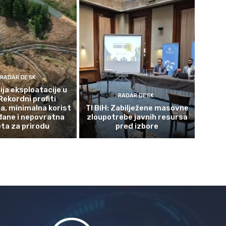
RADAR DESK
ja eksploatacije u
RADAR DESK
Rekordni profiti
a, minimalna korist
TI BiH: Zabilježene masovne
đane i nepovratna
zloupotrebe javnih resursa
eta za prirodu
pred izbore