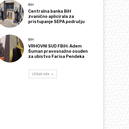
BIH
Centralna banka BiH
zvanično aplicirala za
pristupanje SEPA području
BIH
VRHOVNI SUD FBiH: Adem
Šuman pravosnažno osuđen
za ubistvo Farisa Pendeka
Učitati više