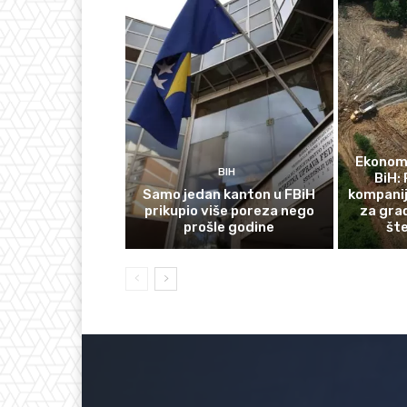
Ekonomi
BIH
BiH: 
Samo jedan kanton u FBiH
kompanij
prikupio više poreza nego
za gra
prošle godine
št