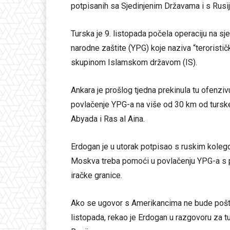
potpisanih sa Sjedinjenim Državama i s Rusij
Turska je 9. listopada počela operaciju na sje
narodne zaštite (YPG) koje naziva “teroristi
skupinom Islamskom državom (IS).
Ankara je prošlog tjedna prekinula tu ofen
povlačenje YPG-a na više od 30 km od turske
Abyada i Ras al Aina.
Erdogan je u utorak potpisao s ruskim kole
Moskva treba pomoći u povlačenju YPG-a s pr
iračke granice.
Ako se ugovor s Amerikancima ne bude pošto
listopada, rekao je Erdogan u razgovoru za t