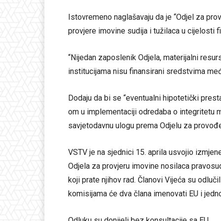
Istovremeno naglašavaju da je “Odjel za prov
provjere imovine sudija i tužilaca u cijelosti
“Nijedan zaposlenik Odjela, materijalni resurs
institucijama nisu finansirani sredstvima me
Dodaju da bi se “eventualni hipotetički pre
om u implementaciji odredaba o integritetu m
savjetodavnu ulogu prema Odjelu za provođen
VSTV je na sjednici 15. aprila usvojio izmjene
Odjela za provjeru imovine nosilaca pravosud
koji prate njihov rad. Članovi Vijeća su odluči
komisijama će dva člana imenovati EU i jedn
Odluku su donijeli bez konsultacije sa EU.