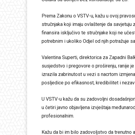
Prema Zakonu o VSTV-u, kažu u ovoj pravosudn
stručnjaka koji imaju ovlaštenje da savjetuj
finansira isključivo te stručnjake koji ne uče
potrebnim i ukoliko Odjel od njih potražuje sa
Valentina Superti, direktorica za Zapadni Bal
susjedstvo i pregovore o proširenju, ranije
izrazila zabrinutost u vezi s nacrtom izmjen
posljedice po efikasnost, kredibilitet i nez
U VSTV-u kažu da su zadovoljni dosadašnjo
u četiri javno objavljena izvještaja međunarodn
profesionalnim.
Kažu da bi im bilo zadovoljstvo da trenutno