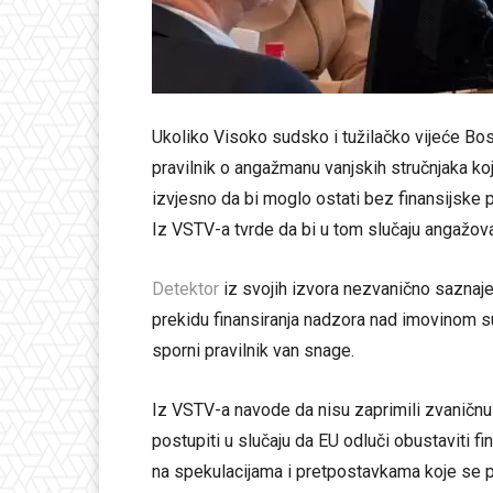
Ukoliko Visoko sudsko i tužilačko vijeće Bo
pravilnik o angažmanu vanjskih stručnjaka koji
izvjesno da bi moglo ostati bez finansijske p
Iz VSTV-a tvrde da bi u tom slučaju angažoval
Detektor
iz svojih izvora nezvanično saznaj
prekidu finansiranja nadzora nad imovinom s
sporni pravilnik van snage.
Iz VSTV-a navode da nisu zaprimili zvaničnu 
postupiti u slučaju da EU odluči obustaviti f
na spekulacijama i pretpostavkama koje se po