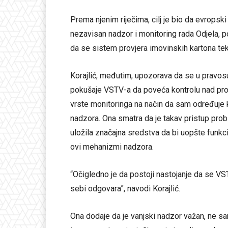
Prema njenim riječima, cilj je bio da evropski
nezavisan nadzor i monitoring rada Odjela, p
da se sistem provjera imovinskih kartona tek
Korajlić, međutim, upozorava da se u pravosu
pokušaje VSTV-a da poveća kontrolu nad pro
vrste monitoringa na način da sam određuje ko 
nadzora. Ona smatra da je takav pristup pro
uložila značajna sredstva da bi uopšte funkc
ovi mehanizmi nadzora.
“Očigledno je da postoji nastojanje da se V
sebi odgovara”, navodi Korajlić.
Ona dodaje da je vanjski nadzor važan, ne s