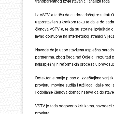
transparentnog izvještavanja i analiza rada.
Iz VSTV-a ističu da su dosadašnji rezultati 
uspostavljen u kratkom roku te da je do sada 
članova VSTV-a, te da su stotine izvještaja o
javno dostupne na internetskoj stranici Vijeća
Navode da je uspostavljena uspješna saradn
partnerima, zbog čega rad Odjela i rezultati 
najuspješnijih reformskih procesa u pravosu
Detektor je ranije pisao o izvještajima vanjsk
provjeru imovine sudija i tužilaca i dalje ra
i odbijanje članova domaćinstava da dostave
VSTV je tada odgovorio kritikama, navodeći 
provjera.