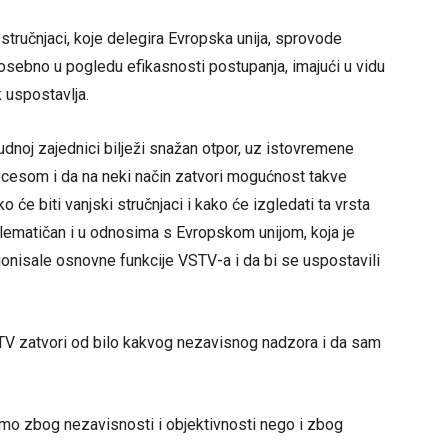
 stručnjaci, koje delegira Evropska unija, sprovode
osebno u pogledu efikasnosti postupanja, imajući u vidu
 uspostavlja.
dnoj zajednici bilježi snažan otpor, uz istovremene
cesom i da na neki način zatvori mogućnost takve
će biti vanjski stručnjaci i kako će izgledati ta vrsta
blematičan i u odnosima s Evropskom unijom, koja je
ionisale osnovne funkcije VSTV-a i da bi se uspostavili
STV zatvori od bilo kakvog nezavisnog nadzora i da sam
amo zbog nezavisnosti i objektivnosti nego i zbog