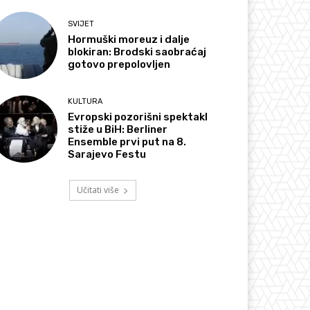
SVIJET
Hormuški moreuz i dalje
blokiran: Brodski saobraćaj
gotovo prepolovljen
KULTURA
Evropski pozorišni spektakl
stiže u BiH: Berliner
Ensemble prvi put na 8.
Sarajevo Festu
Učitati više