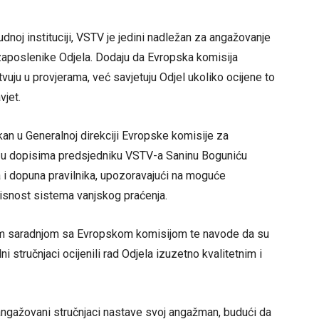
oj instituciji, VSTV je jedini nadležan za angažovanje
u zaposlenike Odjela. Dodaju da Evropska komisija
stvuju u provjerama, već savjetuju Odjel ukoliko ocijene to
vjet.
kan u Generalnoj direkciji Evropske komisije za
 je u dopisima predsjedniku VSTV-a Saninu Boguniću
a i dopuna pravilnika, upozoravajući na moguće
avisnost sistema vanjskog praćenja.
m saradnjom sa Evropskom komisijom te navode da su
i stručnjaci ocijenili rad Odjela izuzetno kvalitetnim i
 angažovani stručnjaci nastave svoj angažman, budući da