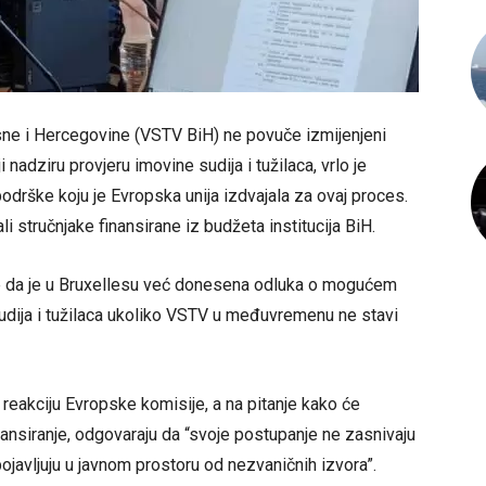
sne i Hercegovine (VSTV BiH) ne povuče izmijenjeni
 nadziru provjeru imovine sudija i tužilaca, vrlo je
odrške koju je Evropska unija izdvajala za ovaj proces.
i stručnjake finansirane iz budžeta institucija BiH.
e da je u Bruxellesu već donesena odluka o mogućem
udija i tužilaca ukoliko VSTV u međuvremenu ne stavi
reakciju Evropske komisije, a na pitanje kako će
inansiranje, odgovaraju da “svoje postupanje ne zasnivaju
javljuju u javnom prostoru od nezvaničnih izvora”.