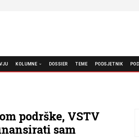
VJU
KOLUMNE
DOSSIER
TEME
PODSJETNIK
POD
avom podrške, VSTV
finansirati sam