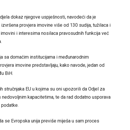
Odjela dokaz njegove uspješnosti, navodeći da je
izvršena provjera imovine više od 130 sudija, tužilaca i
 imovini i interesima nosilaca pravosudnih funkcija već
.
ja sa domaćim institucijama i međunarodnim
provjera imovine predstavljaju, kako navode, jedan od
đu BiH.
ih stručnjaka EU u kojima su oni upozorili da Odjel za
di s nedovoljnim kapacitetima, te da rad dodatno usporava
 podatke.
da se Evropska unija previše miješa u sam proces