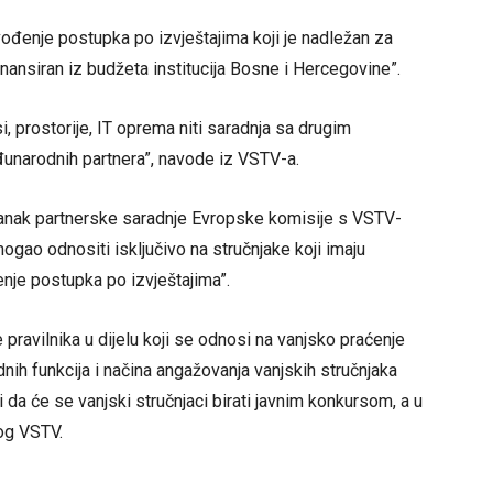
ođenje postupka po izvještajima koji je nadležan za
 finansiran iz budžeta institucija Bosne i Hercegovine”.
i, prostorije, IT oprema niti saradnja sa drugim
đunarodnih partnera”, navode iz VSTV-a.
stanak partnerske saradnje Evropske komisije s VSTV-
ogao odnositi isključivo na stručnjake koji imaju
je postupka po izvještajima”.
 pravilnika u dijelu koji se odnosi na vanjsko praćenje
nih funkcija i načina angažovanja vanjskih stručnjaka
li da će se vanjski stručnjaci birati javnim konkursom, a u
og VSTV.