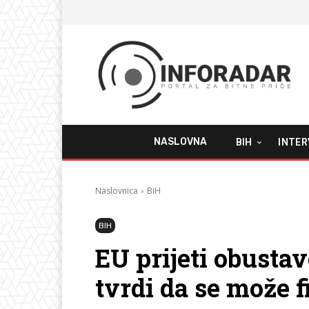
NASLOVNA
BIH
INTER
Naslovnica
BiH
BIH
EU prijeti obust
tvrdi da se može 