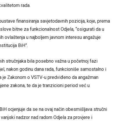
valitetom rada.
ustave finansiranja savjetodavnih pozicija, koje, prema
slove bitne za funkcionalnost Odjela, “osigurati da u
ih ovlaštenja u najboljem javnom interesu angažuje
nstitucija BiH”.
h stručnjaka bila posebno važna u početnoj fazi
el, nakon godinu dana rada, funkcioniše samostalno i
 da je Zakonom o VSTV-u predviđeno da angažman
jene zakona, te da je tranzicioni period već u
 BiH ocjenjuje da se na ovaj način obesmišljava stručni
 vanjski nadzor nad radom Odjela za provjere i