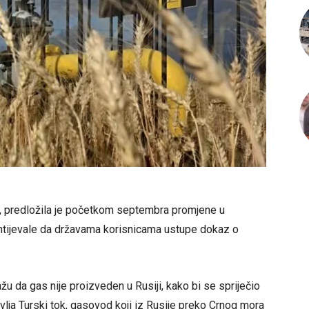
, predložila je početkom septembra promjene u
htijevale da državama korisnicama ustupe dokaz o
žu da gas nije proizveden u Rusiji, kako bi se spriječio
lja Turski tok, gasovod koji iz Rusije preko Crnog mora