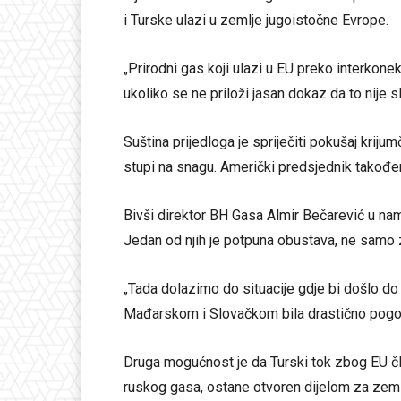
i Turske ulazi u zemlje jugoistočne Evrope.
„Prirodni gas koji ulazi u EU preko interkonek
ukoliko se ne priloži jasan dokaz da to nije sl
Suština prijedloga je spriječiti pokušaj kri
stupi na snagu. Američki predsjednik također
Bivši direktor BH Gasa Almir Bečarević u nam
Jedan od njih je potpuna obustava, ne samo 
„Tada dolazimo do situacije gdje bi došlo do 
Mađarskom i Slovačkom bila drastično pogo
Druga mogućnost je da Turski tok zbog EU čl
ruskog gasa, ostane otvoren dijelom za zeml