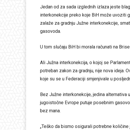
Jedan od za sada izglednih izlaza jeste bla
interkonekcije preko koje BiH može uvoziti ga
zalaže za gradnju Južne interkonekcije, smatr
gasovoda.
U tom slučaju BiH bi morala računati na Bri
Ali Južna interkonekcija, o kojoj se Parlamen
potreban zakon za gradnju, nije nova ideja. 
koje su se u Federaciji smjenjivale u posljed
Bez Južne interkonekcije, jedina alternativa 
jugoistočne Evrope putuje posebnim gasovodo
bez mana.
„Teško da bismo osigurali potrebne količine j