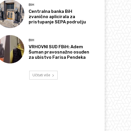
BIH
Centralna banka BiH
zvanično aplicirala za
pristupanje SEPA području
BIH
VRHOVNI SUD FBiH: Adem
Šuman pravosnažno osuđen
za ubistvo Farisa Pendeka
Učitati više