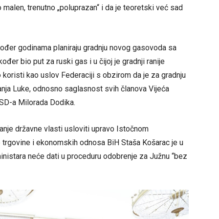
 malen, trenutno „poluprazan“ i da je teoretski već sad
također godinama planiraju gradnju novog gasovoda sa
ođer bio put za ruski gas i u čijoj je gradnji ranije
oristi kao uslov Federaciji s obzirom da je za gradnju
nja Luke, odnosno saglasnost svih članova Vijeća
SNSD-a Milorada Dodika.
ranje državne vlasti usloviti upravo Istočnom
e trgovine i ekonomskih odnosa BiH Staša Košarac je u
nistara neće dati u proceduru odobrenje za Južnu “bez