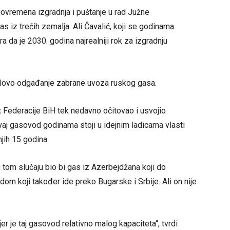
govremena izgradnja i puštanje u rad Južne
s iz trećih zemalja. Ali Čavalić, koji se godinama
a da je 2030. godina najrealniji rok za izgradnju
selovo odgađanje zabrane uvoza ruskog gasa.
t Federacije BiH tek nedavno očitovao i usvojio
Ovaj gasovod godinama stoji u idejnim ladicama vlasti
njih 15 godina.
u tom slučaju bio bi gas iz Azerbejdžana koji do
m koji također ide preko Bugarske i Srbije. Ali on nije
er je taj gasovod relativno malog kapaciteta“, tvrdi