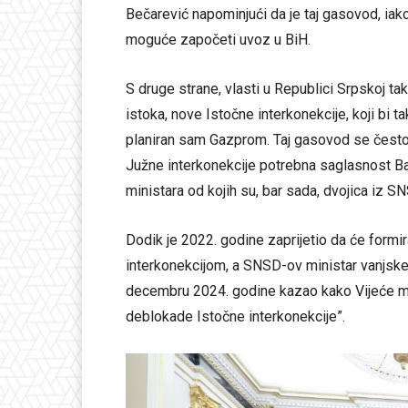
Bečarević napominjući da je taj gasovod, iako
moguće započeti uvoz u BiH.
S druge strane, vlasti u Republici Srpskoj 
istoka, nove Istočne interkonekcije, koji bi tak
planiran sam Gazprom. Taj gasovod se često k
Južne interkonekcije potrebna saglasnost Ba
ministara od kojih su, bar sada, dvojica iz 
Dodik je 2022. godine zaprijetio da će formi
interkonekcijom, a SNSD-ov ministar vanjsk
decembru 2024. godine kazao kako Vijeće mi
deblokade Istočne interkonekcije”.