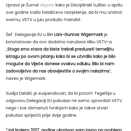
Upravo je Žurnal
objavio
kako je Disciplinski tužilac u aprilu
ove godine tražio Delalićevo razrješenje, da bi mu unatoč
svemu, VSTV u julu produžio mandat.
Šef Delegacije EU u BiH
Lars-Gunnar Wigermark
je
konstatovao da ovo dodatno narušava sliku VSTV-a.
„
Stoga smo stava da biste trebali preduzeti temeljitu
istragu po ovom pitanju kako bi se utvrdilo kako je bilo
moguće da Vijeće donese ovakvu odluku. Bilo bi nam
zadovoljstvo da nas obavijestite o svojim nalazima
“,
naveo je Wigemark.
Sudija Delalić je suspendovan, da bi potom Tegeltija u
odgovoru Delegaciji EU pokušao ne samo opravdati VSTV
nego i sve obmanuti tvrdnjom kako je takve stvari
pokušao spriječiti prije dvije godine.
“Još krajem 2017. godine ukazivao sam javno na problem