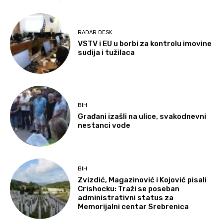
RADAR DESK
VSTV i EU u borbi za kontrolu imovine
sudija i tužilaca
BIH
Građani izašli na ulice, svakodnevni
nestanci vode
BIH
Zvizdić, Magazinović i Kojović pisali
Crishocku: Traži se poseban
administrativni status za
Memorijalni centar Srebrenica