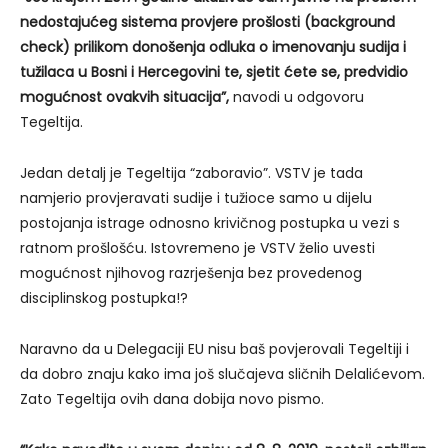
nedostajućeg sistema provjere prošlosti (background
check) prilikom donošenja odluka o imenovanju sudija i
tužilaca u Bosni i Hercegovini te, sjetit ćete se, predvidio
mogućnost ovakvih situacija”,
navodi u odgovoru
Tegeltija.
Jedan detalj je Tegeltija “zaboravio”. VSTV je tada
namjerio provjeravati sudije i tužioce samo u dijelu
postojanja istrage odnosno krivičnog postupka u vezi s
ratnom prošlošću. Istovremeno je VSTV želio uvesti
mogućnost njihovog razrješenja bez provedenog
disciplinskog postupka!?
Naravno da u Delegaciji EU nisu baš povjerovali Tegeltiji i
da dobro znaju kako ima još slučajeva sličnih Delalićevom.
Zato Tegeltija ovih dana dobija novo pismo.