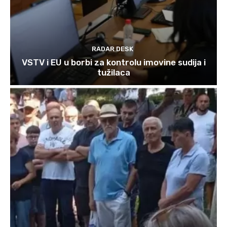
RADAR DESK
VSTV i EU u borbi za kontrolu imovine sudija i
tužilaca