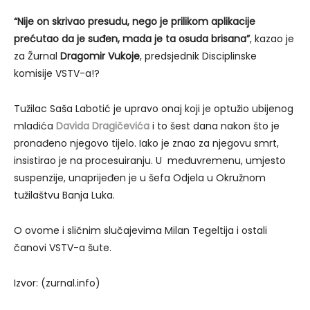
“Nije on skrivao presudu, nego je prilikom aplikacije
prećutao da je suđen, mada je ta osuda brisana”
, kazao je
za Žurnal
Dragomir Vukoje
, predsjednik Disciplinske
komisije VSTV-a!?
Tužilac Saša Labotić je upravo onaj koji je optužio ubijenog
mladića
Davida Dragičevića
i to šest dana nakon što je
pronađeno njegovo tijelo. Iako je znao za njegovu smrt,
insistirao je na procesuiranju. U međuvremenu, umjesto
suspenzije, unaprijeđen je u šefa Odjela u Okružnom
tužilaštvu Banja Luka.
O ovome i sličnim slučajevima Milan Tegeltija i ostali
čanovi VSTV-a šute.
Izvor: (zurnal.info)