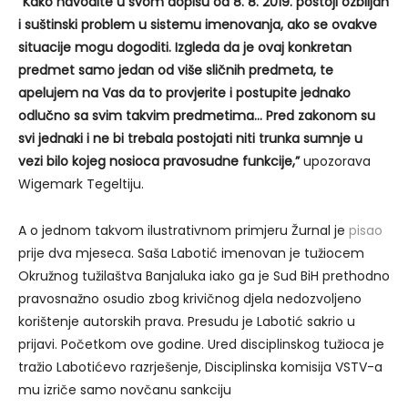
“Kako navodite u svom dopisu od 8. 8. 2019. postoji ozbiljan
i suštinski problem u sistemu imenovanja, ako se ovakve
situacije mogu dogoditi. Izgleda da je ovaj konkretan
predmet samo jedan od više sličnih predmeta, te
apelujem na Vas da to provjerite i postupite jednako
odlučno sa svim takvim predmetima… Pred zakonom su
svi jednaki i ne bi trebala postojati niti trunka sumnje u
vezi bilo kojeg nosioca pravosudne funkcije,”
upozorava
Wigemark Tegeltiju.
A o jednom takvom ilustrativnom primjeru Žurnal je
pisao
prije dva mjeseca. Saša Labotić imenovan je tužiocem
Okružnog tužilaštva Banjaluka iako ga je Sud BiH prethodno
pravosnažno osudio zbog krivičnog djela nedozvoljeno
korištenje autorskih prava. Presudu je Labotić sakrio u
prijavi. Početkom ove godine. Ured disciplinskog tužioca je
tražio Labotićevo razrješenje, Disciplinska komisija VSTV-a
mu izriče samo novčanu sankciju