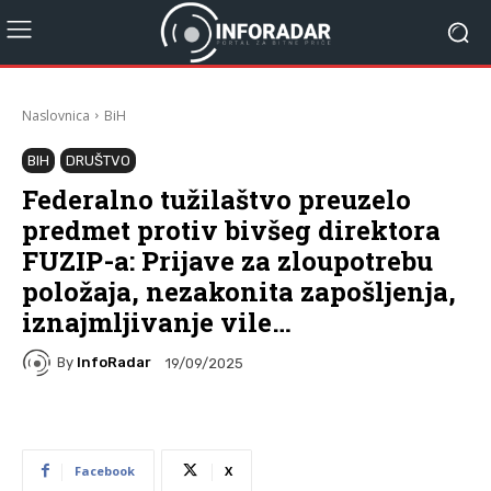
Naslovnica
BiH
BIH
DRUŠTVO
Federalno tužilaštvo preuzelo
predmet protiv bivšeg direktora
FUZIP-a: Prijave za zloupotrebu
položaja, nezakonita zapošljenja,
iznajmljivanje vile…
By
InfoRadar
19/09/2025
Facebook
X