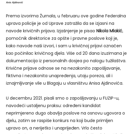
Anis Ajdinović
Prema izvorima Žurnala, u februaru ove godine Federalna
uprava policije je od Uprave zatražila da se izjasni na
navode krivičnih prijava. Izjašnjenje je pisao
Nikola Mlakić
,
pomoćnik direktorice za opšte i pravne poslove koji je,
kako navode naši izvori, i sam u krivičnoj prijavi označen
kao počinilac krivičnog djela. Više od 20 dana izuzimana je
dokumentacija iz personalnih dosjea po nalogu tužilaštva.
Krivične prijave odnose se na nezakonito zapošljavanje,
fiktivna i nezakonita unapređenja, utaju poreza, ali i
iznajmljivanje vile u Blagaju u vlasništvu Anisa Ajdinovića.
U decembru 2021. pisali smo o zapošljavanju u FUZIP-u,
navodeći ustaljenu praksu: određeni kandidat
neprimjereno dugo obavlja poslove na osnovu ugovora o
djelu, zatim se raspiše konkurs na koji bude primljen
upravo on, a nerijetko i unaprijeđen. Vrlo često