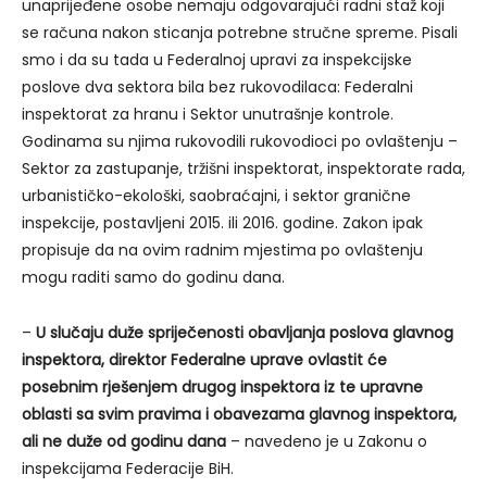
unaprijeđene osobe nemaju odgovarajući radni staž koji
se računa nakon sticanja potrebne stručne spreme. Pisali
smo i da su tada u Federalnoj upravi za inspekcijske
poslove dva sektora bila bez rukovodilaca: Federalni
inspektorat za hranu i Sektor unutrašnje kontrole.
Godinama su njima rukovodili rukovodioci po ovlaštenju –
Sektor za zastupanje, tržišni inspektorat, inspektorate rada,
urbanističko-ekološki, saobraćajni, i sektor granične
inspekcije, postavljeni 2015. ili 2016. godine. Zakon ipak
propisuje da na ovim radnim mjestima po ovlaštenju
mogu raditi samo do godinu dana.
–
U slučaju duže spriječenosti obavljanja poslova glavnog
inspektora, direktor Federalne uprave ovlastit će
posebnim rješenjem drugog inspektora iz te upravne
oblasti sa svim pravima i obavezama glavnog inspektora,
ali ne duže od godinu dana
– navedeno je u Zakonu o
inspekcijama Federacije BiH.