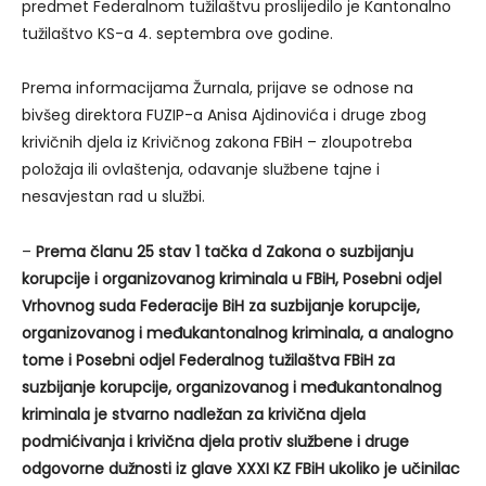
predmet Federalnom tužilaštvu proslijedilo je Kantonalno
tužilaštvo KS-a 4. septembra ove godine.
Prema informacijama Žurnala, prijave se odnose na
bivšeg direktora FUZIP-a Anisa Ajdinovića i druge zbog
krivičnih djela iz Krivičnog zakona FBiH – zloupotreba
položaja ili ovlaštenja, odavanje službene tajne i
nesavjestan rad u službi.
–
Prema članu 25 stav 1 tačka d Zakona o suzbijanju
korupcije i organizovanog kriminala u FBiH, Posebni odjel
Vrhovnog suda Federacije BiH za suzbijanje korupcije,
organizovanog i međukantonalnog kriminala, a analogno
tome i Posebni odjel Federalnog tužilaštva FBiH za
suzbijanje korupcije, organizovanog i međukantonalnog
kriminala je stvarno nadležan za krivična djela
podmićivanja i krivična djela protiv službene i druge
odgovorne dužnosti iz glave XXXI KZ FBiH ukoliko je učinilac