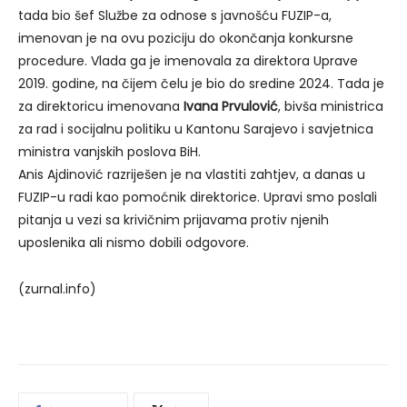
tada bio šef Službe za odnose s javnošću FUZIP-a,
imenovan je na ovu poziciju do okončanja konkursne
procedure. Vlada ga je imenovala za direktora Uprave
2019. godine, na čijem čelu je bio do sredine 2024. Tada je
za direktoricu imenovana
Ivana Prvulović
, bivša ministrica
za rad i socijalnu politiku u Kantonu Sarajevo i savjetnica
ministra vanjskih poslova BiH.
Anis Ajdinović razriješen je na vlastiti zahtjev, a danas u
FUZIP-u radi kao pomoćnik direktorice. Upravi smo poslali
pitanja u vezi sa krivičnim prijavama protiv njenih
uposlenika ali nismo dobili odgovore.
(zurnal.info)