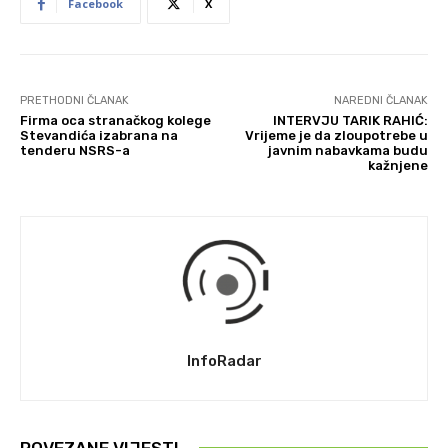
Facebook
X
PRETHODNI ČLANAK
NAREDNI ČLANAK
Firma oca stranačkog kolege
INTERVJU TARIK RAHIĆ:
Stevandića izabrana na
Vrijeme je da zloupotrebe u
tenderu NSRS-a
javnim nabavkama budu
kažnjene
InfoRadar