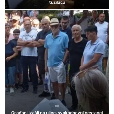
tužilaca
BIH
Građani izašli na ulice, svakodnevni nestanci