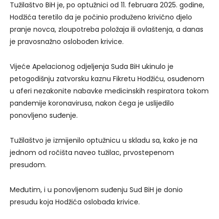
Tužilaštvo BiH je, po optužnici od 11. februara 2025. godine,
Hodžića teretilo da je počinio produženo krivično djelo
pranje novca, zloupotreba položaja ili ovlaštenja, a danas
je pravosnažno oslobođen krivice.
Vijeće Apelacionog odjeljenja Suda BiH ukinulo je
petogodišnju zatvorsku kaznu Fikretu Hodžiću, osuđenom
u aferi nezakonite nabavke medicinskih respiratora tokom
pandemije koronavirusa, nakon čega je uslijedilo
ponovljeno suđenje.
Tužilaštvo je izmijenilo optužnicu u skladu sa, kako je na
jednom od ročišta naveo tužilac, prvostepenom
presudom.
Međutim, i u ponovljenom suđenju Sud BiH je donio
presudu koja Hodžića oslobađa krivice.