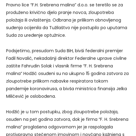
Pravno lice “F.H. Srebrena malina” d.o.o. se teretilo se za
produženo krivično djelo pranje novca, zloupotreba
položaja ili ovlaštenja. Odbrana je prilikom obnovljenog
suđenja ocijenila da Tužilaštvo nije postupilo po uputama
Suda za uređenje optužnice.
Podsjetimo, presudom Suda BiH, bivši federalni premijer
Fadil Novalić, nekadašnji direktor Federalne uprave civilne
zaštite Fahrudin Solak i vlasnik firme “F. H. Srebrena
malina” Hodžić osuđeni su na ukupno 15 godina zatvora za
zloupotrebe prilikom nabavke respiratora tokom
pandemije koronavirusa, a bivša ministrica finansija Jelka
Miličević je oslobođena.
Hodžić je u tom postupku, zbog zloupotrebe položaja,
osuđen na pet godina zatvora, dok je firma “F. H. Srebrena
malina” proglašena odgovornom jer je raspolagala
protivpravno stečenom imovinom i novčano kažnjena s