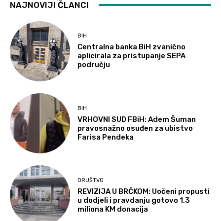
NAJNOVIJI ČLANCI
BIH
Centralna banka BiH zvanično
aplicirala za pristupanje SEPA
području
BIH
VRHOVNI SUD FBiH: Adem Šuman
pravosnažno osuđen za ubistvo
Farisa Pendeka
DRUŠTVO
REVIZIJA U BRČKOM: Uočeni propusti
u dodjeli i pravdanju gotovo 1,3
miliona KM donacija