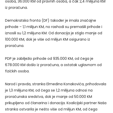
osoba, 36.000 KM od pravnih osoba, a čak 2,4 milijuna KM
iz proračuna.
Demokratska fronta (DF) također je imala značajne
prihode – 1,1 milijun KM, no rashodi su premašili prihode i
iznosili su 1,2 milijuna KM. Od donacija je stiglo manje od
100.000 KM, dok je više od milijun KM osigurano iz
proračuna.
PDP je zabilježio prihode od 935.000 KM, od čega je
678.000 KM došlo iz proračuna, a ostatak uglavnom od
fizičkih osoba.
Narod i pravda, stranka Elmedina Konakovića, prihodovala
je 1,3 milijuna KM, od čega se 1,2 milijuna odnosi na
proračunska sredstva, dok je manje od 50.000 KM
prikupljeno od članarina i donacija. Koalicijski partner Naša
stranka ostvarila je nešto više od milijun KM, od čega