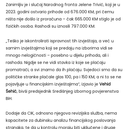
Zanimljiv je i slučaj Narodnog fronta Jelene Trivić, koji je u
2023. godini ostvario prihode od 676.000 KM, pri čemu
ništa nije došlo iz proračuna – čak 665.000 KM stiglo je od
fizičkih osoba. Rashodi su iznosili 797.000 KM.
„Teško je iskontrolirati ispravnost tih izvještaja, a već u
samim izvještajima koji se predaju na izborima vidi se
mnogo nelogičnosti – posebno u dijelu prihoda, ali i
rashoda. Nigdje se ne vidi stavka iz koje se plaćaju
promatrači, a svi znamo da ih plaćaju. Svjedoci smo da su
političke stranke plaćale glas 100, pa i 150 KM, a ni to se ne
pojavljuje u financijskim izvještajima“, izjavio je
Vehid
Šehić
, bivši predsjednik Središnjeg izbornog povjerenstva
BiH.
Dodaje da CIK, odnosno njegova revizijska služba, nema
kapacitete za dubinsku analizu financijskog poslovanja
stranaka, te da u kontrolu moraju biti uključene i druge