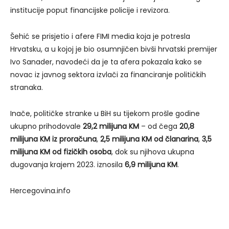
institucije poput financijske policije i revizora.
Šehić se prisjetio i afere FIMI media koja je potresla
Hrvatsku, a u kojoj je bio osumnjičen bivši hrvatski premijer
Ivo Sanader, navodeći da je ta afera pokazala kako se
novac iz javnog sektora izvlači za financiranje političkih
stranaka.
Inače, političke stranke u BiH su tijekom prošle godine
ukupno prihodovale
29,2 milijuna KM
– od čega
20,8
milijuna KM iz proračuna
,
2,5 milijuna KM od članarina
,
3,5
milijuna KM od fizičkih osoba
, dok su njihova ukupna
dugovanja krajem 2023. iznosila
6,9 milijuna KM
.
Hercegovina.info