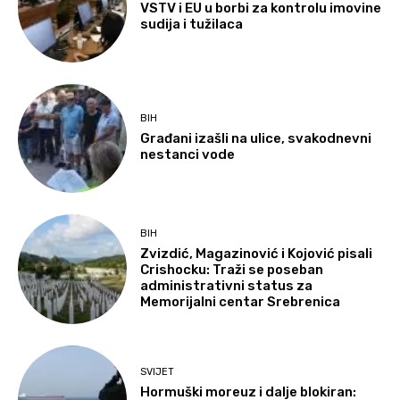
VSTV i EU u borbi za kontrolu imovine
sudija i tužilaca
BIH
Građani izašli na ulice, svakodnevni
nestanci vode
BIH
Zvizdić, Magazinović i Kojović pisali
Crishocku: Traži se poseban
administrativni status za
Memorijalni centar Srebrenica
SVIJET
Hormuški moreuz i dalje blokiran: