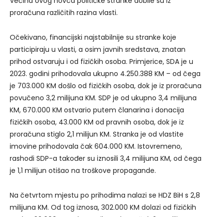
Većina ovog novca političke stranke dobile su iz
proračuna različitih razina vlasti.
Očekivano, financijski najstabilnije su stranke koje
participiraju u vlasti, a osim javnih sredstava, znatan
prihod ostvaruju i od fizičkih osoba. Primjerice, SDA je u
2023. godini prihodovala ukupno 4.250.388 KM – od čega
je 703.000 KM došlo od fizičkih osoba, dok je iz proračuna
povučeno 3,2 milijuna KM. SDP je od ukupno 3,4 milijuna
KM, 670.000 KM ostvario putem članarina i donacija
fizičkih osoba, 43.000 KM od pravnih osoba, dok je iz
proračuna stiglo 2,1 milijun KM. Stranka je od vlastite
imovine prihodovala čak 604.000 KM. Istovremeno,
rashodi SDP-a također su iznosili 3,4 milijuna KM, od čega
je 1,1 milijun otišao na troškove propagande.
Na četvrtom mjestu po prihodima nalazi se HDZ BiH s 2,8
milijuna KM. Od tog iznosa, 302.000 KM dolazi od fizičkih