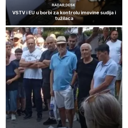
RADAR DESK
VSTV i EU u borbi za kontrolu imovine sudija i
tužilaca