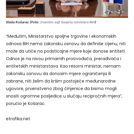
Staša Košarac (Foto:
Zvanični sajt Savjeta ministara BiH
)
“Međutim, Ministarstvo spoljne trgovine i ekonomskih
odnosa BiH nema zakonsku osnovu da definiše cijenu, niti
može da utiče na podsticajne mjere koje donose entiteti.
Odnos je na nivou primarnih proizvođača, prerađivača i
entitetskih ministarstava. Kao resorni ministar, nemam
zakonsku osnovu da donosim mjere ograničenja ili
zabrane, niti želim da kršim postojeće međunarodne
ugovore, prvenstveno zbog činjenice da bismo mogli
snositi ogromne posljedice u slučaju recipročnih mjera”,
poručio je Košarac.
etrafika.net