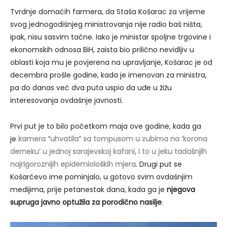
Tvrdnje domaćih farmera, da Staša Košarac za vrijeme
svog jednogodišnjeg ministrovanja nije radio baš ništa,
ipak, nisu sasvim tačne. Iako je ministar spoljne trgovine i
ekonomskih odnosa BiH, zaista bio prilično nevidljiv u
oblasti koja mu je povjerena na upravljanje, Košarac je od
decembra prošle godine, kada je imenovan za ministra,
pa do danas već dva puta uspio da uđe u žižu
interesovanja ovdašnje javnosti.
Prvi put je to bilo početkom maja ove godine, kada ga
je
kamera “uhvatila” sa tompusom u zubima na ‘korona
derneku’ u jednoj sarajevskoj kafani, i to u jeku tadašnjih
najrigoroznijih epidemioloških mjera
. Drugi put se
Košarčevo ime pominjalo, u gotovo svim ovdašnjim
medijima, prije petanestak dana, kada ga je
njegova
supruga javno optužila za porodično nasilje
.