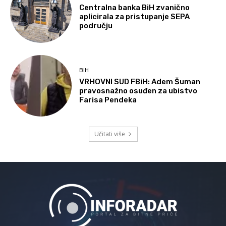
Centralna banka BiH zvanično
aplicirala za pristupanje SEPA
području
BIH
VRHOVNI SUD FBiH: Adem Šuman
pravosnažno osuđen za ubistvo
Farisa Pendeka
Učitati više