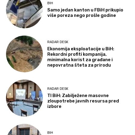
BIH
Samo jedan kanton u FBiH prikupio
više poreza nego prošle godine
RADAR DESK
Ekonomija eksploatacije u BiH:
Rekordni profiti kompanija,
minimalna korist za građane i
nepovratna šteta za prirodu
RADAR DESK
TI BiH: Zabilježene masovne
zloupotrebe javnih resursa pred
izbore
BIH