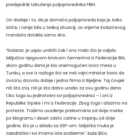
predsjednik Udruženja poljoprivrednika FBiH.
On dodaje i to, da je domaća poljoprivreda koja je, kako
ističe, i ranije bila u teškoj situaciji, za vrijeme Košarčevog
mandata dotakla samo dno.
“Košarac je uspio uništiti čak i ono malo što je valjalo.
Isključivo njegovom krivicom farmerima iz Federacije BiH,
skoro godinu dana je bio onemogućen izvoz mesa u
Tursku, a sve iz razloga što se naš vajni ministar borio da
izvoznu dozvolu dobije i jedna firma iz Bijeljine. Taj čovjek
niti šta zna, niti je šta dobro uradio za ovu godinu dana.
Oko toga su jedinstveni svi poljoprivrednici – i oni iz
Republike Srpske i mi iz Federacije. Zbog toga i izlazimo na
proteste. Tražimo uvođenje prelevmana od dvije marke
po kilogramu i deset odsto carine u trajanju od dvije
godine, što je u skladu sa SSP-om. Seljačka muka je
zajednička i svi imamo iste probleme”, kaže Bićo.