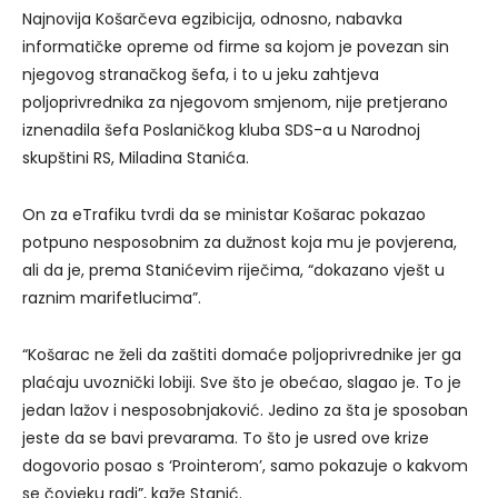
Najnovija Košarčeva egzibicija, odnosno, nabavka
informatičke opreme od firme sa kojom je povezan sin
njegovog stranačkog šefa, i to u jeku zahtjeva
poljoprivrednika za njegovom smjenom, nije pretjerano
iznenadila šefa Poslaničkog kluba SDS-a u Narodnoj
skupštini RS, Miladina Stanića.
On za eTrafiku tvrdi da se ministar Košarac pokazao
potpuno nesposobnim za dužnost koja mu je povjerena,
ali da je, prema Stanićevim riječima, “dokazano vješt u
raznim marifetlucima”.
“Košarac ne želi da zaštiti domaće poljoprivrednike jer ga
plaćaju uvoznički lobiji. Sve što je obećao, slagao je. To je
jedan lažov i nesposobnjaković. Jedino za šta je sposoban
jeste da se bavi prevarama. To što je usred ove krize
dogovorio posao s ‘Prointerom’, samo pokazuje o kakvom
se čovjeku radi”, kaže Stanić.