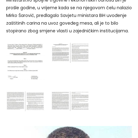
Ministarstvo spoljne trgovine i ekonomskih odnosa BiH je
prošle godine, u vrijeme kada se na njegovom čelu nalazio
Mirko Šarović, predlagalo Savjetu ministara BiH uvođenje
zaštitinih carina na uvoz goveđeg mesa, ali je to bilo
stopirano zbog smjene vlasti u zajedničkim institucijama.