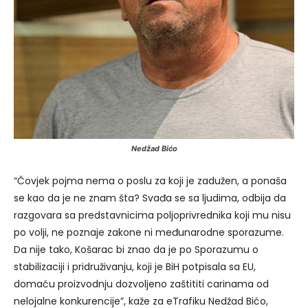
Nedžad Bićo
“Čovjek pojma nema o poslu za koji je zadužen, a ponaša
se kao da je ne znam šta? Svađa se sa ljudima, odbija da
razgovara sa predstavnicima poljoprivrednika koji mu nisu
po volji, ne poznaje zakone ni međunarodne sporazume.
Da nije tako, Košarac bi znao da je po Sporazumu o
stabilizaciji i pridruživanju, koji je BiH potpisala sa EU,
domaću proizvodnju dozvoljeno zaštititi carinama od
nelojalne konkurencije”, kaže za eTrafiku Nedžad Bićo,