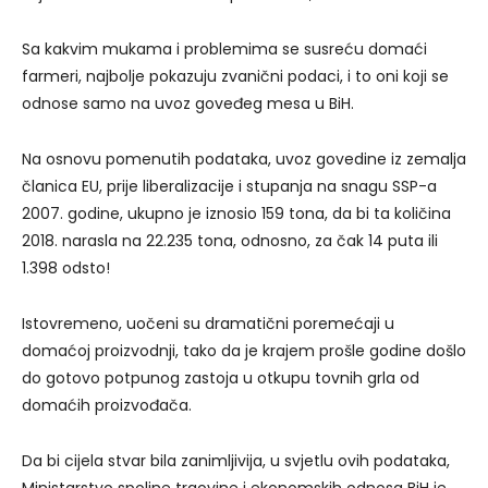
Sa kakvim mukama i problemima se susreću domaći
farmeri, najbolje pokazuju zvanični podaci, i to oni koji se
odnose samo na uvoz goveđeg mesa u BiH.
Na osnovu pomenutih podataka, uvoz govedine iz zemalja
članica EU, prije liberalizacije i stupanja na snagu SSP-a
2007. godine, ukupno je iznosio 159 tona, da bi ta količina
2018. narasla na 22.235 tona, odnosno, za čak 14 puta ili
1.398 odsto!
Istovremeno, uočeni su dramatični poremećaji u
domaćoj proizvodnji, tako da je krajem prošle godine došlo
do gotovo potpunog zastoja u otkupu tovnih grla od
domaćih proizvođača.
Da bi cijela stvar bila zanimljivija, u svjetlu ovih podataka,