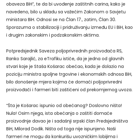
obaveza BiH”, te da bi uvođenje zaštitnih carina, kako je
navedeno, bilo u skladu sa važećim Zakonom o Savjetu
ministara BiH. Odnosi se na Član 17., zatim, Član 30.
Sporazuma o stabilizaciji i pridruživanju između EU i BiH, kao
i drugim zakonskim i podzakonskim aktima.
Potpredsjednik Saveza poljoprivrednih proizvođača RS,
Ranko Sarajlić, za eTrafiku ističe, da je jedna od glavnih
stvari koje je Staša Košarac obećao, kada je dolazio na
poziciju ministra spoljne trgovine i ekonomskih odnosa BiH,
bilo donošenje mjera kojima će domaći poljoprivredni
proizvođači i farmeri biti zaštićeni od prekomjernog uvoza.
“Šta je Košarac ispunio od obećanog? Doslovno ništa!
Nula! Osim njega, ista obećanja o zaštiti domaće
proizvodnje davao je i sadašnji srpski član Predsjedništva
BiH, Milorad Dodik. Ništa od toga nije ispunjeno. Naši
farmeri ne mogu da konkurišu uvozničkim lobijima i