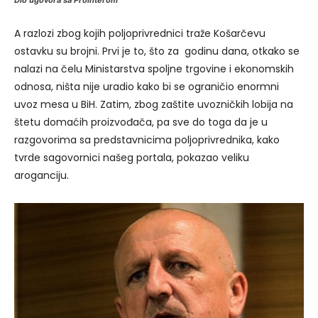
Dio ugovora sa Prointerom
A razlozi zbog kojih poljoprivrednici traže Košarčevu
ostavku su brojni. Prvi je to, što za godinu dana, otkako se
nalazi na čelu Ministarstva spoljne trgovine i ekonomskih
odnosa, ništa nije uradio kako bi se ograničio enormni
uvoz mesa u BiH. Zatim, zbog zaštite uvozničkih lobija na
štetu domaćih proizvođača, pa sve do toga da je u
razgovorima sa predstavnicima poljoprivrednika, kako
tvrde sagovornici našeg portala, pokazao veliku
aroganciju.