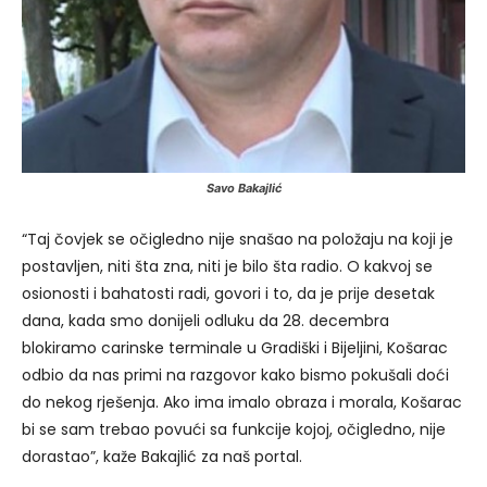
Savo Bakajlić
“Taj čovjek se očigledno nije snašao na položaju na koji je
postavljen, niti šta zna, niti je bilo šta radio. O kakvoj se
osionosti i bahatosti radi, govori i to, da je prije desetak
dana, kada smo donijeli odluku da 28. decembra
blokiramo carinske terminale u Gradiški i Bijeljini, Košarac
odbio da nas primi na razgovor kako bismo pokušali doći
do nekog rješenja. Ako ima imalo obraza i morala, Košarac
bi se sam trebao povući sa funkcije kojoj, očigledno, nije
dorastao”, kaže Bakajlić za naš portal.