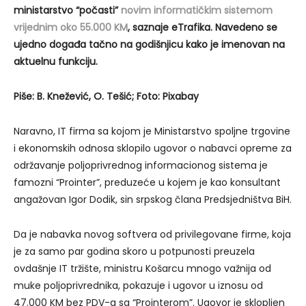
ministarstvo “počasti”
novim informatičkim sistemom
vrijednim oko 55.000 KM
, saznaje eTrafika. Navedeno se
ujedno događa tačno na godišnjicu kako je imenovan na
aktuelnu funkciju.
Piše: B. Knežević, O. Tešić; Foto: Pixabay
Naravno, IT firma sa kojom je Ministarstvo spoljne trgovine
i ekonomskih odnosa sklopilo ugovor o nabavci opreme za
održavanje poljoprivrednog informacionog sistema je
famozni “Prointer”, preduzeće u kojem je kao konsultant
angažovan Igor Dodik, sin srpskog člana Predsjedništva BiH.
Da je nabavka novog softvera od privilegovane firme, koja
je za samo par godina skoro u potpunosti preuzela
ovdašnje IT tržište, ministru Košarcu mnogo važnija od
muke poljoprivrednika, pokazuje i ugovor u iznosu od
47.000 KM bez PDV-a sa “Prointerom”. Ugovor je sklopljen