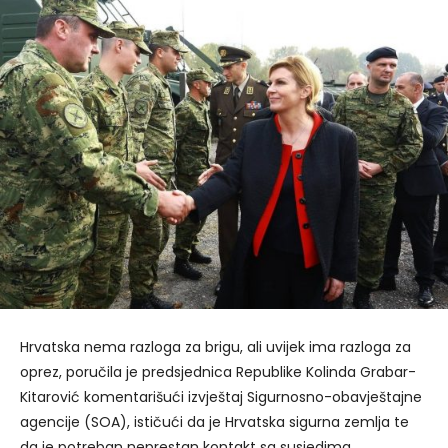
Hrvatska nema razloga za brigu, ali uvijek ima razloga za
oprez, poručila je predsjednica Republike Kolinda Grabar-
Kitarović komentarišući izvještaj Sigurnosno-obavještajne
agencije (SOA), ističući da je Hrvatska sigurna zemlja te
da je potreban neprestan kontakt sa susjedima.