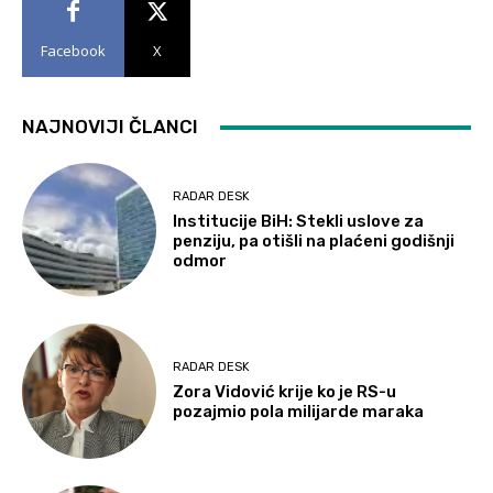
Facebook
X
NAJNOVIJI ČLANCI
RADAR DESK
Institucije BiH: Stekli uslove za
penziju, pa otišli na plaćeni godišnji
odmor
RADAR DESK
Zora Vidović krije ko je RS-u
pozajmio pola milijarde maraka