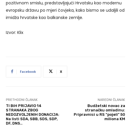
pozitivnom smislu, predstavljajući Hrvatsku kao modernu
evropsku državu po mjeri čovjeka, kako bismo se udaljili od
imidža hrvatske kao balkanske zemlje.
Izvor: Klix
Facebook
X
PRETHODNI ČLANAK
NAREDNI ČLANAK
TI BiH PRIJAVIO 14
Budžetski novac za
STRANAKA ZBOG
stranačku omladinu:
NEDOZVOLJENIH DONACIJA:
Pripravnici u RS “pojeli” 50
Na listi SDA, SBB, SDS, SDP,
miliona KM
DF, DNS..