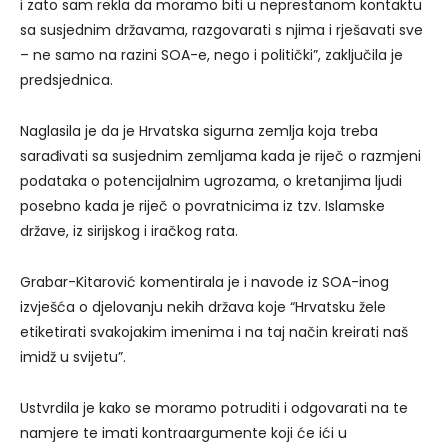
i zato sam rekla da moramo biti u neprestanom kontaktu
sa susjednim državama, razgovarati s njima i rješavati sve
– ne samo na razini SOA-e, nego i politički”, zaključila je
predsjednica.
Naglasila je da je Hrvatska sigurna zemlja koja treba
sarađivati sa susjednim zemljama kada je riječ o razmjeni
podataka o potencijalnim ugrozama, o kretanjima ljudi
posebno kada je riječ o povratnicima iz tzv. Islamske
države, iz sirijskog i iračkog rata.
Grabar-Kitarović komentirala je i navode iz SOA-inog
izvješća o djelovanju nekih država koje “Hrvatsku žele
etiketirati svakojakim imenima i na taj način kreirati naš
imidž u svijetu”.
Ustvrdila je kako se moramo potruditi i odgovarati na te
namjere te imati kontraargumente koji će ići u