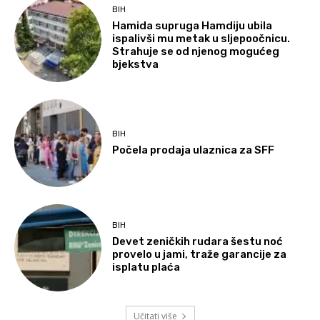
BIH
Hamida supruga Hamdiju ubila
ispalivši mu metak u sljepoočnicu.
Strahuje se od njenog mogućeg
bjekstva
BIH
Počela prodaja ulaznica za SFF
BIH
Devet zeničkih rudara šestu noć
provelo u jami, traže garancije za
isplatu plaća
Učitati više